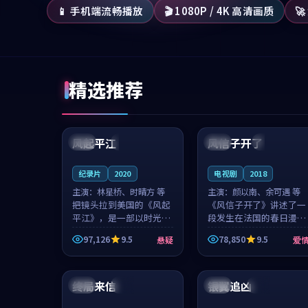
📱 手机端流畅播放
🎬 1080P / 4K 高清画质

精选推荐
99:07
99:21
风起平江
风信子开了
美国
完结
法国
4K
纪录片
2020
电视剧
2018
主演：
林星桥、时晴方 等
主演：
颜以南、余可遇 等
把镜头拉到美国的《风起
《风信子开了》讲述了一
平江》，是一部以时光记
段发生在法国的春日漫步
忆为底色的悬疑作品。林
故事。颜以南饰演的主角
97,126
9.5
78,850
9.5
悬疑
爱
星桥和时晴方贡献了2020
与余可遇的角色因一场意
年颇受关注的合作演出，
外卷入更深的纠葛，爱情
99:05
88:51
影片在情感层次与现实质
元素贯穿始终，节奏稳健
感之间游...
而富有张力，...
终局来信
银翼追凶
泰国
院线
韩国
独播