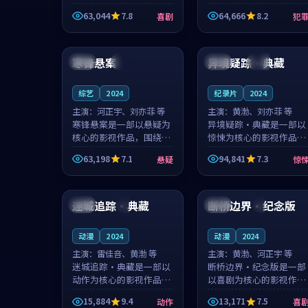
主创团队希望用深夜电台
团队希望用高校追梦的故
63,044
7.8
64,666
8.2
喜剧
犯
的故事让观众停下来想一
事让观众停下来想一想。
想。韩星澜领衔，陆见鹿
赵砚青领衔，颜以南担任
99:00
98:24
担任重要角色，山田纯一
重要角色，山田纯一的叙
的叙事节...
事节奏一...
寒锋悬案
异境疑踪·典藏
中国
杜比
中国
杜比
综艺
2024
纪录片
2024
主演：
河正宇、刘亦菲 等
主演：
黄渤、刘亦菲 等
寒锋悬案是一部以悬疑为
异境疑踪·典藏是一部以
核心的影视作品，围绕危
惊悚为核心的影视作品，
机、反转与人物成长展
围绕危机、反转与人物成
63,198
7.1
94,841
7.3
悬疑
惊
开，整体节奏紧凑，值得
长展开，整体节奏紧凑，
推荐观看。
值得推荐观看。
92:25
99:42
迷城追踪·典藏
断桥边界·纪念版
英国
4K
泰国
4K
动漫
2024
动漫
2024
主演：
雷佳音、黄渤 等
主演：
黄渤、河正宇 等
迷城追踪·典藏是一部以
断桥边界·纪念版是一部
动作为核心的影视作品，
以喜剧为核心的影视作
围绕危机、反转与人物成
品，围绕危机、反转与人
15,884
9.4
13,171
7.5
动作
喜
长展开，整体节奏紧凑，
物成长展开，整体节奏紧