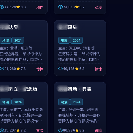
的城市气质与渔村故事的
国的城市气质与小镇生活
77,528
8.3
74,053
9.2
动作
动漫
人物心境共同构筑了影片
的人物心境共同构筑了影
基调。周怀风、应南风用
片基调。卫见秋、顾沂溪
99:09
99:58
细腻的表演撑起整部动作
用细腻的表演撑起整部动
电影，剧...
漫电影，...
狂潮边界
星河码头
中国
完结
韩国
完结
动漫
2024
电影
2024
主演：
黄渤、周迅 等
主演：
河正宇、汤唯 等
狂潮边界是一部以惊悚为
星河码头是一部以惊悚为
核心的影视作品，围绕危
核心的影视作品，围绕危
机、反转与人物成长展
机、反转与人物成长展
41,280
7.8
40,195
6.8
惊悚
惊悚
开，整体节奏紧凑，值得
开，整体节奏紧凑，值得
推荐观看。
推荐观看。
93:33
99:01
星河列车·纪念版
寒锋猎场·典藏
英国
杜比
中国
4K
动漫
2024
动漫
2024
主演：
河正宇、易烊千玺 等
主演：
易烊千玺、汤唯 等
星河列车·纪念版是一部
寒锋猎场·典藏是一部以
以冒险为核心的影视作
冒险为核心的影视作品，
品，围绕危机、反转与人
围绕危机、反转与人物成
19,297
7.2
80,534
8.2
冒险
冒险
物成长展开，整体节奏紧
长展开，整体节奏紧凑，