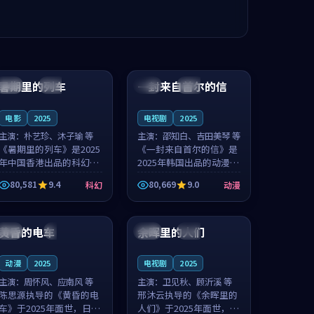
99:24
99:36
暑期里的列车
一封来自首尔的信
中国
杜比
韩国
热播
电影
2025
电视剧
2025
主演：
朴艺珍、沐子瑜 等
主演：
邵知白、吉田美琴 等
《暑期里的列车》是2025
《一封来自首尔的信》是
年中国香港出品的科幻新
2025年韩国出品的动漫新
作，主创团队希望用城市
作，主创团队希望用高考
80,581
9.4
80,669
9.0
科幻
动漫
夜归人的故事让观众停下
往事的故事让观众停下来
来想一想。朴艺珍领衔，
想一想。邵知白领衔，吉
99:20
99:56
沐子瑜担任重要角色，郑
田美琴担任重要角色，谢
书延的叙...
承南的叙...
黄昏的电车
余晖里的人们
日本
4K
泰国
完结
动漫
2025
电视剧
2025
主演：
周怀风、应南风 等
主演：
卫见秋、顾沂溪 等
陈思源执导的《黄昏的电
邢沐云执导的《余晖里的
车》于2025年面世，日本
人们》于2025年面世，泰