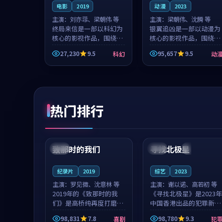
电影
2019
动漫
2023
主演：
刘亦菲、梁朝伟 等
主演：
梁朝伟、沈腾 等
终局来信是一部以科幻为
银翼追凶是一部以动漫为
核心的影视作品，围绕危
核心的影视作品，围绕危
机、反转与人物成长展
机、反转与人物成长展
27,230
9.5
95,657
9.5
科幻
动
开，整体节奏紧凑，值得
开，整体节奏紧凑，值得
推荐观看。
推荐观看。
热门排行
99:22
99:18
致那时的我们
寻找北极星
中国
4K
中国
4K
纪录片
2019
综艺
2023
主演：
罗见微、沈意林 等
主演：
谢以诺、高若初 等
2019年的《致那时的我
《寻找北极星》是2023年
们》是高桥纯再度打磨的
中国香港出品的犯罪新
喜剧佳作。中国大陆的取
作，主创团队希望用公路
98,831
7.8
98,780
9.3
喜剧
犯
景与都市寓言的氛围相互
冒险的故事让观众停下来