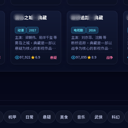
筑了影片基调。莫如初、
就，苏柏然与樊清晏的对
99:57
99:56
林星桥用细腻的表演撑起
手戏自然克制，让整部影
整部科幻电影...
片在悬念与...
雾岛之城·典藏
断桥追踪·典藏
中国
杜比
中国
杜比
动漫
2017
电视剧
2016
主演：
梁朝伟、易烊千玺 等
主演：
刘亦菲、沈腾 等
雾岛之城·典藏是一部以
断桥追踪·典藏是一部以
悬疑为核心的影视作品，
战争为核心的影视作品，
围绕危机、反转与人物成
围绕危机、反转与人物成
97,921
6.9
97,895
8.9
罪
悬疑
战争
长展开，整体节奏紧凑，
长展开，整体节奏紧凑，
值得推荐观看。
值得推荐观看。
机甲
日常
悬疑
美食
音乐
武侠
科幻