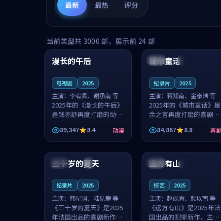
最新
最热
评分
99:16
99:52
当前类型共
3000
部，展示前
24
部
漫长的午后
城市童话
中国
高分
美国
院线
电视剧
2025
纪录片
2025
主演：
李宥真、谢承南 等
主演：
蒋知南、金泰浩 等
2025年的《漫长的午后》
2025年的《城市童话》是
是钱亦舒再度打磨的动漫
余之言再度打磨的喜剧佳
佳作。中国大陆的取景与
作。美国的取景与历史战
89,347
8.4
84,867
8.8
动漫
喜
海岛日常的氛围相互成
争的氛围相互成就，蒋知
就，李宥真与谢承南的对
南与金泰浩的对手戏自然
99:12
99:48
手戏自然克制，让整部影
克制，让整部影片在悬念
片在悬念与...
与温度之...
三十岁的夏天
远方有山
法国
4K
法国
独播
纪录片
2025
综艺
2025
主演：
韩星澜、陆见鹿 等
主演：
赵砚青、颜以南 等
《三十岁的夏天》是2025
《远方有山》是2025年法
年法国出品的喜剧新作，
国出品的犯罪新作，主创