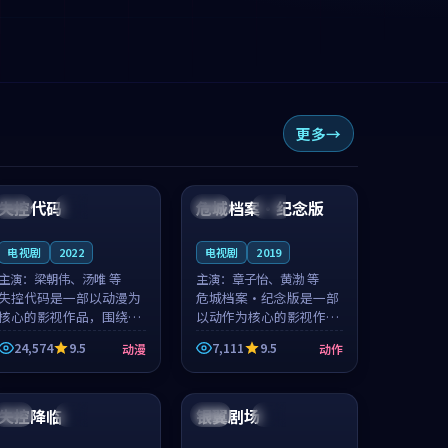
更多
99:28
93:45
失控代码
危城档案·纪念版
英国
完结
中国
完结
电视剧
2022
电视剧
2019
主演：
梁朝伟、汤唯 等
主演：
章子怡、黄渤 等
失控代码是一部以动漫为
危城档案·纪念版是一部
核心的影视作品，围绕危
以动作为核心的影视作
机、反转与人物成长展
品，围绕危机、反转与人
24,574
9.5
7,111
9.5
动漫
动作
开，整体节奏紧凑，值得
物成长展开，整体节奏紧
推荐观看。
凑，值得推荐观看。
99:57
99:46
失控降临
银翼剧场
英国
独播
法国
院线