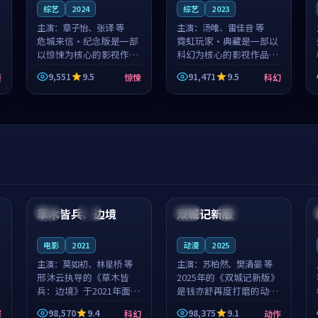
综艺
2024
综艺
2023
主演：
章子怡、张译 等
主演：
汤唯、雷佳音 等
危城来信·纪念版是一部
霓虹玩家·典藏是一部以
以惊悚为核心的影视作
科幻为核心的影视作品，
品，围绕危机、反转与人
围绕危机、反转与人物成
9,551
9.5
91,471
9.5
漫
惊悚
科幻
物成长展开，整体节奏紧
长展开，整体节奏紧凑，
凑，值得推荐观看。
值得推荐观看。
99:44
99:40
草木皆兵：边境
双城记新版
泰国
独播
中国
独播
电影
2021
动漫
2025
主演：
莫如初、林星桥 等
主演：
苏柏然、樊清晏 等
邢沐云执导的《草木皆
2025年的《双城记新版》
兵：边境》于2021年面
是钱亦舒再度打磨的动作
世，泰国的城市气质与校
佳作。中国大陆的取景与
98,570
9.4
98,375
9.1
罪
科幻
动作
园青春的人物心境共同构
沙漠探险的氛围相互成