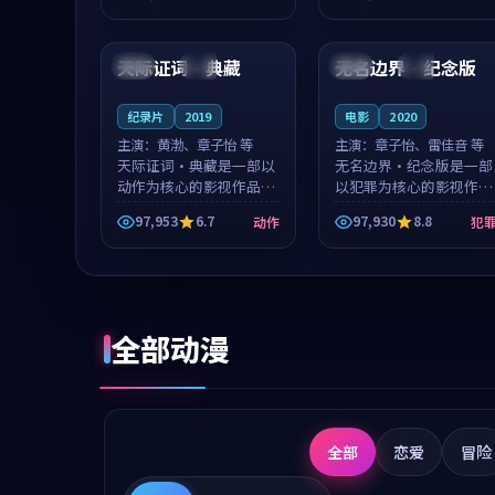
成就，罗见微与沈意林的
想一想。谢以诺领衔，高
99:35
99:52
对手戏自然克制，让整部
若初担任重要角色，戚南
影片在悬念...
柯的叙事节...
天际证词·典藏
无名边界·纪念版
泰国
院线
中国
杜比
纪录片
2019
电影
2020
主演：
黄渤、章子怡 等
主演：
章子怡、雷佳音 等
天际证词·典藏是一部以
无名边界·纪念版是一部
动作为核心的影视作品，
以犯罪为核心的影视作
围绕危机、反转与人物成
品，围绕危机、反转与人
97,953
6.7
97,930
8.8
动作
犯
长展开，整体节奏紧凑，
物成长展开，整体节奏紧
值得推荐观看。
凑，值得推荐观看。
全部动漫
全部
恋爱
冒险