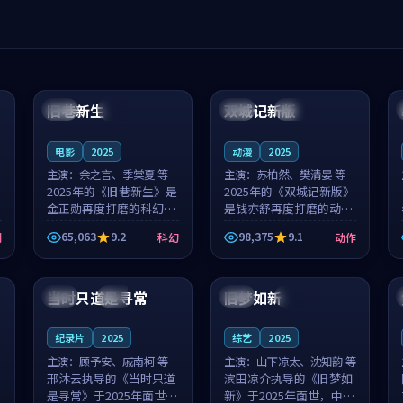
99:04
99:40
旧巷新生
双城记新版
英国
完结
中国
独播
电影
2025
动漫
2025
主演：
余之言、季棠夏 等
主演：
苏柏然、樊清晏 等
2025年的《旧巷新生》是
2025年的《双城记新版》
金正勋再度打磨的科幻佳
是钱亦舒再度打磨的动作
作。英国的取景与雨夜物
佳作。中国大陆的取景与
65,063
9.2
98,375
9.1
剧
科幻
动作
语的氛围相互成就，余之
沙漠探险的氛围相互成
言与季棠夏的对手戏自然
就，苏柏然与樊清晏的对
99:32
99:08
克制，让整部影片在悬念
手戏自然克制，让整部影
与温度之...
片在悬念与...
当时只道是寻常
旧梦如新
泰国
杜比
中国
高分
纪录片
2025
综艺
2025
主演：
顾予安、戚南柯 等
主演：
山下凉太、沈知韵 等
邢沐云执导的《当时只道
滨田凉介执导的《旧梦如
是寻常》于2025年面世，
新》于2025年面世，中国