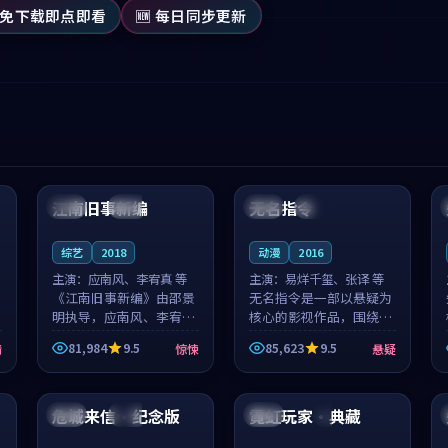
 免下载即点即看
🆕 每日同步更新
99:53
99:17
江南旧事新编
无名指令
日本
院线
韩国
连载中
综艺
2018
动漫
2016
主演：
应南风、李宥真 等
主演：
易烊千玺、张译 等
《江南旧事新编》由邵景
无名指令是一部以悬疑为
明执导，应南风、李宥真
核心的影视作品，围绕危
领衔主演，是一部2018年
机、反转与人物成长展
81,984
9.5
85,623
9.5
情
惊悚
悬疑
上映的日本惊悚综艺。影
开，整体节奏紧凑，值得
片以邻里温情为切入，呈
推荐观看。
99:49
99:15
现一段从初遇到告别都浸
着真实情...
危城来信·纪念版
霓虹玩家·典藏
法国
热播
泰国
4K