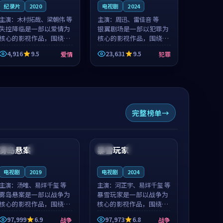
纪录片
2020
电视剧
2024
主演：
木村拓哉、梁朝伟 等
主演：
周迅、雷佳音 等
失控降临是一部以爱情为
银翼剧场是一部以犯罪为
核心的影视作品，围绕危
核心的影视作品，围绕危
机、反转与人物成长展
机、反转与人物成长展
4,916
9.5
23,631
9.5
爱情
犯罪
开，整体节奏紧凑，值得
开，整体节奏紧凑，值得
推荐观看。
推荐观看。
完整榜单
99:42
99:29
雾岛悬案
暴雪玩家
英国
完结
中国
高分
电视剧
2019
电视剧
2024
主演：
汤唯、易烊千玺 等
主演：
河正宇、易烊千玺 等
雾岛悬案是一部以战争为
暴雪玩家是一部以战争为
核心的影视作品，围绕危
核心的影视作品，围绕危
机、反转与人物成长展
机、反转与人物成长展
97,999
6.9
97,973
6.8
战争
战争
开，整体节奏紧凑，值得
开，整体节奏紧凑，值得