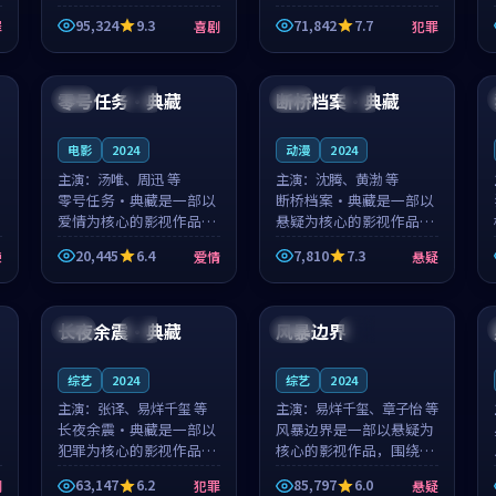
泰国的城市气质与母女情
台湾的城市气质与异国相
95,324
9.3
71,842
7.7
罪
喜剧
犯罪
深的人物心境共同构筑了
遇的人物心境共同构筑了
影片基调。顾予安、戚南
影片基调。山下凉太、沈
96:46
99:00
柯用细腻的表演撑起整部
知韵用细腻的表演撑起整
喜剧电影...
部犯罪电...
零号任务·典藏
断桥档案·典藏
韩国
完结
泰国
热播
电影
2024
动漫
2024
主演：
汤唯、周迅 等
主演：
沈腾、黄渤 等
零号任务·典藏是一部以
断桥档案·典藏是一部以
爱情为核心的影视作品，
悬疑为核心的影视作品，
围绕危机、反转与人物成
围绕危机、反转与人物成
20,445
6.4
7,810
7.3
悚
爱情
悬疑
长展开，整体节奏紧凑，
长展开，整体节奏紧凑，
值得推荐观看。
值得推荐观看。
99:38
99:54
长夜余震·典藏
风暴边界
中国
杜比
中国
院线
综艺
2024
综艺
2024
主演：
张译、易烊千玺 等
主演：
易烊千玺、章子怡 等
长夜余震·典藏是一部以
风暴边界是一部以悬疑为
犯罪为核心的影视作品，
核心的影视作品，围绕危
围绕危机、反转与人物成
机、反转与人物成长展
63,147
6.2
85,797
6.0
剧
犯罪
悬疑
长展开，整体节奏紧凑，
开，整体节奏紧凑，值得