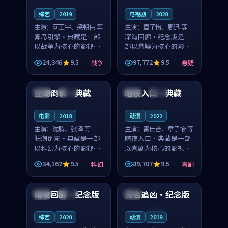
综艺
2019
电视剧
2020
主演：
河正宇、梁朝伟 等
主演：
章子怡、周迅 等
雾岛引擎·典藏是一部
深海回廊·纪念版是一
以战争为核心的影视作
部以悬疑为核心的影视
品，围绕危机、反转与
作品，围绕危机、反转
24,346
9.5
97,772
9.5
战争
悬疑
人物成长展开，整体节
与人物成长展开，整体
99:30
89:27
奏紧凑，值得推荐观
节奏紧凑，值得推荐观
看。
看。
狂潮倒影·典藏
暗夜入口·典藏
中国
高分
中国
高分
电影
2018
动漫
2022
主演：
沈腾、张译 等
主演：
雷佳音、章子怡 等
狂潮倒影·典藏是一部
暗夜入口·典藏是一部
以科幻为核心的影视作
以喜剧为核心的影视作
品，围绕危机、反转与
品，围绕危机、反转与
34,162
9.5
89,707
9.5
科幻
喜剧
人物成长展开，整体节
人物成长展开，整体节
99:32
94:08
奏紧凑，值得推荐观
奏紧凑，值得推荐观
看。
看。
暗夜回廊·纪念版
无名追凶·纪念版
英国
热播
法国
连载中
综艺
2020
动漫
2019