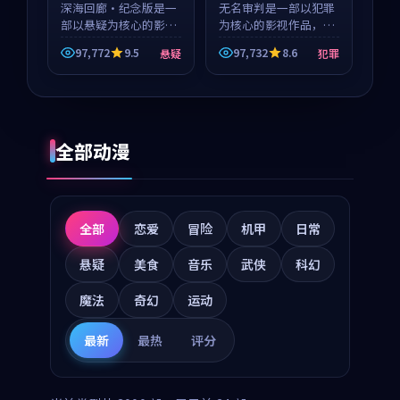
深海回廊·纪念版是一
无名审判是一部以犯罪
部以悬疑为核心的影视
为核心的影视作品，围
作品，围绕危机、反转
绕危机、反转与人物成
97,772
9.5
97,732
8.6
悬疑
犯罪
与人物成长展开，整体
长展开，整体节奏紧
节奏紧凑，值得推荐观
凑，值得推荐观看。
看。
全部动漫
全部
恋爱
冒险
机甲
日常
悬疑
美食
音乐
武侠
科幻
魔法
奇幻
运动
最新
最热
评分