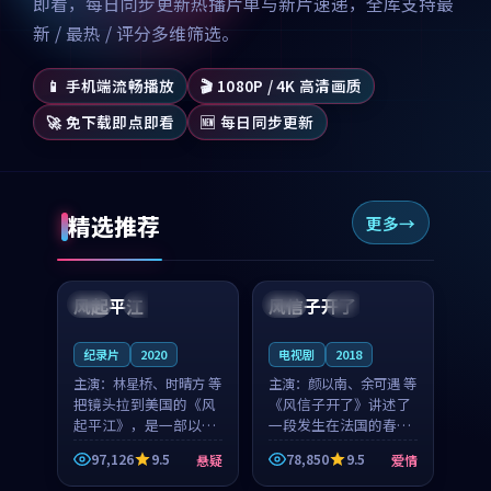
即看，每日同步更新热播片单与新片速递，全库支持最
新 / 最热 / 评分多维筛选。
📱 手机端流畅播放
🎬 1080P / 4K 高清画质
🚀 免下载即点即看
🆕 每日同步更新
精选推荐
更多
99:07
99:21
风起平江
风信子开了
美国
完结
法国
4K
纪录片
2020
电视剧
2018
主演：
林星桥、时晴方 等
主演：
颜以南、余可遇 等
把镜头拉到美国的《风
《风信子开了》讲述了
起平江》，是一部以时
一段发生在法国的春日
光记忆为底色的悬疑作
漫步故事。颜以南饰演
97,126
9.5
78,850
9.5
悬疑
爱情
品。林星桥和时晴方贡
的主角与余可遇的角色
99:53
89:56
献了2020年颇受关注的
因一场意外卷入更深的