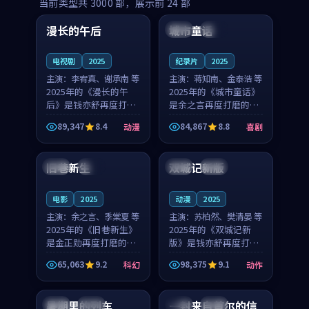
99:16
99:52
当前类型共
3000
部，展示前
24
部
漫长的午后
城市童话
中国
高分
美国
院线
电视剧
2025
纪录片
2025
主演：
李宥真、谢承南 等
主演：
蒋知南、金泰浩 等
2025年的《漫长的午
2025年的《城市童话》
后》是钱亦舒再度打磨
是余之言再度打磨的喜
的动漫佳作。中国大陆
剧佳作。美国的取景与
89,347
8.4
84,867
8.8
动漫
喜剧
的取景与海岛日常的氛
历史战争的氛围相互成
99:04
99:40
围相互成就，李宥真与
就，蒋知南与金泰浩的
谢承南的对手戏自然克
对手戏自然克制，让整
旧巷新生
双城记新版
英国
完结
中国
独播
制，让整部影片在悬念
部影片在悬念与温度
与...
之...
电影
2025
动漫
2025
主演：
余之言、季棠夏 等
主演：
苏柏然、樊清晏 等
2025年的《旧巷新生》
2025年的《双城记新
是金正勋再度打磨的科
版》是钱亦舒再度打磨
幻佳作。英国的取景与
的动作佳作。中国大陆
65,063
9.2
98,375
9.1
科幻
动作
雨夜物语的氛围相互成
的取景与沙漠探险的氛
99:24
99:36
就，余之言与季棠夏的
围相互成就，苏柏然与
对手戏自然克制，让整
樊清晏的对手戏自然克
暑期里的列车
一封来自首尔的信
中国
杜比
韩国
热播
部影片在悬念与温度
制，让整部影片在悬念