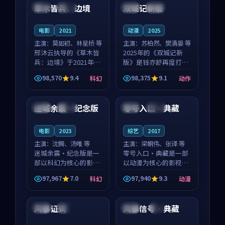
沈意林的对手戏自然克
领衔，高若初担任重要
草木皆兵：边境
双城记新版
泰国
独播
中国
独播
制，让整部影片在悬
角色，戚南柯的叙事
念...
节...
电影
2021
动漫
2025
主演：
莫如初、林星桥 等
主演：
苏柏然、樊清晏 等
邢沐云执导的《草木皆
2025年的《双城记新
兵：边境》于2021年面
版》是钱亦舒再度打磨
世，泰国的城市气质与
的动作佳作。中国大陆
98,570
9.4
98,375
9.1
科幻
动作
校园青春的人物心境共
的取景与沙漠探险的氛
99:00
99:56
同构筑了影片基调。莫
围相互成就，苏柏然与
如初、林星桥用细腻的
樊清晏的对手戏自然克
迷城余震·纪念版
零号入口·典藏
英国
完结
日本
高分
表演撑起整部科幻电
制，让整部影片在悬念
影...
与...
电影
2023
综艺
2017
主演：
沈腾、汤唯 等
主演：
梁朝伟、张译 等
迷城余震·纪念版是一
零号入口·典藏是一部
部以科幻为核心的影视
以动漫为核心的影视作
作品，围绕危机、反转
品，围绕危机、反转与
97,967
7.0
97,940
9.3
科幻
动漫
与人物成长展开，整体
人物成长展开，整体节
99:34
99:24
节奏紧凑，值得推荐观
奏紧凑，值得推荐观
看。
看。
风暴证词
风暴信号·典藏
中国
院线
英国
4K