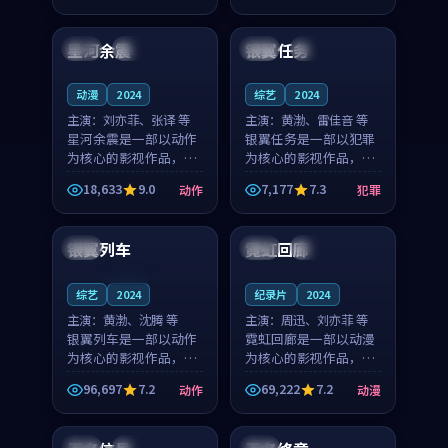
96:12
99:34
奏紧凑，值得推荐观
凑，值得推荐观看。
看。
星河余震
银翼任务
泰国
杜比
韩国
杜比
动漫
2024
综艺
2024
主演：
刘亦菲、张译 等
主演：
黄渤、雷佳音 等
星河余震是一部以动作
银翼任务是一部以犯罪
为核心的影视作品，围
为核心的影视作品，围
绕危机、反转与人物成
绕危机、反转与人物成
18,633
9.0
7,177
7.3
动作
犯罪
长展开，整体节奏紧
长展开，整体节奏紧
99:12
99:18
凑，值得推荐观看。
凑，值得推荐观看。
银翼列车
霓虹回廊
中国
英国
院线
连载中
综艺
2024
纪录片
2024
主演：
黄渤、沈腾 等
主演：
周迅、刘亦菲 等
银翼列车是一部以动作
霓虹回廊是一部以动漫
为核心的影视作品，围
为核心的影视作品，围
绕危机、反转与人物成
绕危机、反转与人物成
96,697
7.2
69,222
7.2
动作
动漫
长展开，整体节奏紧
长展开，整体节奏紧
99:10
99:32
凑，值得推荐观看。
凑，值得推荐观看。
中国
院线
美国