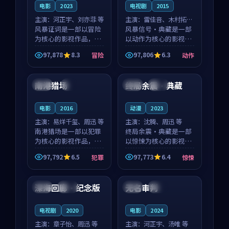
电影
2023
电视剧
2015
主演：
河正宇、刘亦菲 等
主演：
雷佳音、木村拓哉
风暴证词是一部以冒险
等
风暴信号·典藏是一部
为核心的影视作品，围
以动作为核心的影视作
绕危机、反转与人物成
品，围绕危机、反转与
97,878
8.3
97,806
6.3
冒险
动作
长展开，整体节奏紧
人物成长展开，整体节
99:24
99:32
凑，值得推荐观看。
奏紧凑，值得推荐观
看。
南港猎场
终局余震·典藏
美国
4K
法国
院线
电影
2016
动漫
2023
主演：
易烊千玺、周迅 等
主演：
沈腾、周迅 等
南港猎场是一部以犯罪
终局余震·典藏是一部
为核心的影视作品，围
以惊悚为核心的影视作
绕危机、反转与人物成
品，围绕危机、反转与
97,792
6.5
97,773
6.4
犯罪
惊悚
长展开，整体节奏紧
人物成长展开，整体节
99:05
99:45
凑，值得推荐观看。
奏紧凑，值得推荐观
看。
深海回廊·纪念版
无名审判
中国
杜比
中国
完结
电视剧
2020
电影
2024
主演：
章子怡、周迅 等
主演：
河正宇、汤唯 等