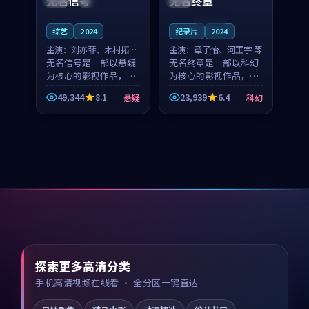
无名信号
无名终章
连载中
综艺
2024
纪录片
2024
主演：
刘亦菲、木村拓哉
主演：
章子怡、河正宇 等
等
无名信号是一部以悬疑
无名终章是一部以科幻
为核心的影视作品，围
为核心的影视作品，围
绕危机、反转与人物成
绕危机、反转与人物成
49,344
8.1
23,939
6.4
悬疑
科幻
长展开，整体节奏紧
长展开，整体节奏紧
凑，值得推荐观看。
凑，值得推荐观看。
探索更多高清分类
手机高清视频在线看 · 全分区一键直达