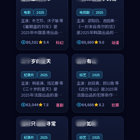
之...
与...
电影
2025
电视剧
2025
主演：
朴艺珍、沐子瑜 等
主演：
邵知白、吉田美琴
《暑期里的列车》是
等
《一封来自首尔的信》
2025年中国香港出品的
是2025年韩国出品的动
科幻新作，主创团队希
漫新作，主创团队希望
80,581
9.4
80,669
9.0
科幻
动漫
望用城市夜归人的故事
用高考往事的故事让观
99:12
99:48
让观众停下来想一想。
众停下来想一想。邵知
朴艺珍领衔，沐子瑜担
白领衔，吉田美琴担任
三十岁的夏天
远方有山
法国
4K
法国
独播
任重要角色，郑书延的
重要角色，谢承南的
叙...
叙...
纪录片
2025
综艺
2025
主演：
韩星澜、陆见鹿 等
主演：
赵砚青、颜以南 等
《三十岁的夏天》是
《远方有山》是2025年
2025年法国出品的喜剧
法国出品的犯罪新作，
新作，主创团队希望用
主创团队希望用高校追
63,044
7.8
64,666
8.2
喜剧
犯罪
深夜电台的故事让观众
梦的故事让观众停下来
99:32
99:08
停下来想一想。韩星澜
想一想。赵砚青领衔，
领衔，陆见鹿担任重要
颜以南担任重要角色，
当时只道是寻常
旧梦如新
泰国
杜比
中国
高分
角色，山田纯一的叙事
山田纯一的叙事节奏
节...
一...
纪录片
2025
综艺
2025