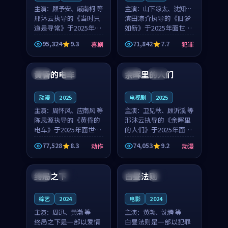
主演：
顾予安、戚南柯 等
主演：
山下凉太、沈知韵
邢沐云执导的《当时只
等
滨田凉介执导的《旧梦
道是寻常》于2025年面
如新》于2025年面世，
世，泰国的城市气质与
中国台湾的城市气质与
95,324
9.3
71,842
7.7
喜剧
犯罪
母女情深的人物心境共
异国相遇的人物心境共
99:20
99:56
同构筑了影片基调。顾
同构筑了影片基调。山
予安、戚南柯用细腻的
下凉太、沈知韵用细腻
黄昏的电车
余晖里的人们
日本
4K
泰国
完结
表演撑起整部喜剧电
的表演撑起整部犯罪
影...
电...
动漫
2025
电视剧
2025
主演：
周怀风、应南风 等
主演：
卫见秋、顾沂溪 等
陈思源执导的《黄昏的
邢沐云执导的《余晖里
电车》于2025年面世，
的人们》于2025年面
日本的城市气质与渔村
世，泰国的城市气质与
77,528
8.3
74,053
9.2
动作
动漫
故事的人物心境共同构
小镇生活的人物心境共
99:34
99:25
筑了影片基调。周怀
同构筑了影片基调。卫
风、应南风用细腻的表
见秋、顾沂溪用细腻的
终局之下
白昼法则
中国
院线
中国
完结
演撑起整部动作电影，
表演撑起整部动漫电
剧...
影，...
综艺
2024
电影
2024
主演：
周迅、黄渤 等
主演：
黄渤、沈腾 等
终局之下是一部以爱情
白昼法则是一部以犯罪