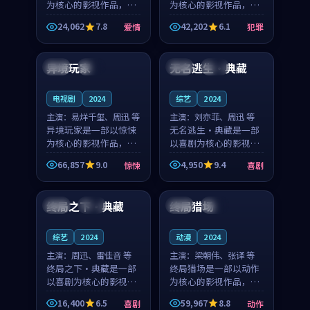
为核心的影视作品，围
为核心的影视作品，围
绕危机、反转与人物成
绕危机、反转与人物成
24,062
7.8
42,202
6.1
爱情
犯罪
长展开，整体节奏紧
长展开，整体节奏紧
98:36
99:43
凑，值得推荐观看。
凑，值得推荐观看。
异境玩家
无名逃生·典藏
中国
完结
中国
杜比
电视剧
2024
综艺
2024
主演：
易烊千玺、周迅 等
主演：
刘亦菲、周迅 等
异境玩家是一部以惊悚
无名逃生·典藏是一部
为核心的影视作品，围
以喜剧为核心的影视作
绕危机、反转与人物成
品，围绕危机、反转与
66,857
9.0
4,950
9.4
惊悚
喜剧
长展开，整体节奏紧
人物成长展开，整体节
99:36
99:48
凑，值得推荐观看。
奏紧凑，值得推荐观
看。
终局之下·典藏
终局猎场
中国
院线
法国
热播
综艺
2024
动漫
2024
主演：
周迅、雷佳音 等
主演：
梁朝伟、张译 等
终局之下·典藏是一部
终局猎场是一部以动作
以喜剧为核心的影视作
为核心的影视作品，围
品，围绕危机、反转与
绕危机、反转与人物成
16,400
6.5
59,967
8.8
喜剧
动作
人物成长展开，整体节
长展开，整体节奏紧