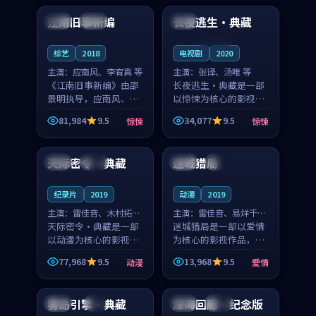
合作演出，影片在情感
纠葛，爱情元素贯穿始
江南旧事新编
长夜逃生·典藏
日本
院线
英国
层次与现实质感之间
终，节奏稳健而富有张
游...
力，...
连载中
综艺
2018
电视剧
2020
主演：
应南风、李宥真 等
主演：
张译、汤唯 等
《江南旧事新编》由邵
长夜逃生·典藏是一部
景明执导，应南风、李
以惊悚为核心的影视作
宥真领衔主演，是一部
品，围绕危机、反转与
81,984
9.5
34,077
9.5
惊悚
惊悚
2018年上映的日本惊悚
人物成长展开，整体节
99:40
99:47
综艺。影片以邻里温情
奏紧凑，值得推荐观
为切入，呈现一段从初
看。
天际密令·典藏
迷城猎局
日本
院线
中国
完结
遇到告别都浸着真实
情...
纪录片
2019
动漫
2019
主演：
雷佳音、木村拓哉
主演：
雷佳音、易烊千玺
等
天际密令·典藏是一部
等
迷城猎局是一部以爱情
以动漫为核心的影视作
为核心的影视作品，围
品，围绕危机、反转与
绕危机、反转与人物成
77,968
9.5
13,968
9.5
动漫
爱情
人物成长展开，整体节
长展开，整体节奏紧
99:50
99:05
奏紧凑，值得推荐观
凑，值得推荐观看。
看。
雾岛引擎·典藏
深海回廊·纪念版
美国
4K
中国
杜比