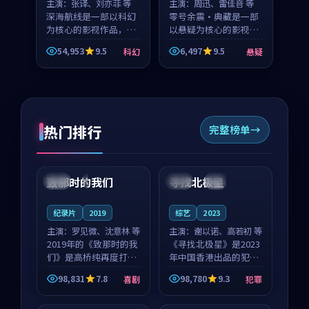
主演：
张译、刘亦菲 等
主演：
周迅、雷佳音 等
深海航线是一部以科幻
零号余震·典藏是一部
为核心的影视作品，围
以悬疑为核心的影视作
绕危机、反转与人物成
品，围绕危机、反转与
54,953
9.5
6,497
9.5
科幻
悬疑
长展开，整体节奏紧
人物成长展开，整体节
凑，值得推荐观看。
奏紧凑，值得推荐观
看。
热门排行
完整榜单
99:22
99:18
致那时的我们
寻找北极星
中国
4K
中国
4K
纪录片
2019
综艺
2023
主演：
罗见微、沈意林 等
主演：
谢以诺、高若初 等
2019年的《致那时的我
《寻找北极星》是2023
们》是高桥纯再度打磨
年中国香港出品的犯罪
的喜剧佳作。中国大陆
新作，主创团队希望用
98,831
7.8
98,780
9.3
喜剧
犯罪
的取景与都市寓言的氛
公路冒险的故事让观众
99:44
99:40
围相互成就，罗见微与
停下来想一想。谢以诺