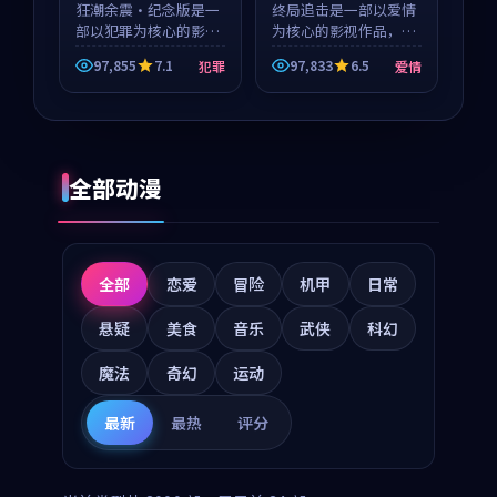
等
狂潮余震·纪念版是一
终局追击是一部以爱情
部以犯罪为核心的影视
为核心的影视作品，围
作品，围绕危机、反转
绕危机、反转与人物成
97,855
7.1
97,833
6.5
犯罪
爱情
与人物成长展开，整体
长展开，整体节奏紧
节奏紧凑，值得推荐观
凑，值得推荐观看。
看。
全部动漫
全部
恋爱
冒险
机甲
日常
悬疑
美食
音乐
武侠
科幻
魔法
奇幻
运动
最新
最热
评分