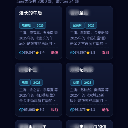
99:16
99:52
当前类型共
3000
部，展示前
24
部
漫长的午后
城市童话
中国
高分
美国
院线
电视剧
2025
纪录片
2025
主演：
李宥真、谢承南 等
主演：
蒋知南、金泰浩 等
2025年的《漫长的午
2025年的《城市童话》
后》是钱亦舒再度打磨
是余之言再度打磨的喜
的动漫佳作。中国大陆
剧佳作。美国的取景与
89,347
8.4
84,867
8.8
动漫
喜剧
的取景与海岛日常的氛
历史战争的氛围相互成
99:04
99:40
围相互成就，李宥真与
就，蒋知南与金泰浩的
谢承南的对手戏自然克
对手戏自然克制，让整
旧巷新生
双城记新版
英国
完结
中国
独播
制，让整部影片在悬念
部影片在悬念与温度
与...
之...
电影
2025
动漫
2025
主演：
余之言、季棠夏 等
主演：
苏柏然、樊清晏 等
2025年的《旧巷新生》
2025年的《双城记新
是金正勋再度打磨的科
版》是钱亦舒再度打磨
幻佳作。英国的取景与
的动作佳作。中国大陆
65,063
9.2
98,375
9.1
科幻
动作
雨夜物语的氛围相互成
的取景与沙漠探险的氛
99:24
99:36
就，余之言与季棠夏的
围相互成就，苏柏然与
对手戏自然克制，让整
樊清晏的对手戏自然克
暑期里的列车
一封来自首尔的信
中国
杜比
韩国
热播
部影片在悬念与温度
制，让整部影片在悬念