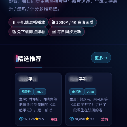
即看，每日同步更新热播片单与新片速递，全库支持最
新 / 最热 / 评分多维筛选。
📱 手机端流畅播放
🎬 1080P / 4K 高清画质
🚀 免下载即点即看
🆕 每日同步更新
精选推荐
更多
99:07
99:21
风起平江
风信子开了
美国
完结
法国
4K
纪录片
2020
电视剧
2018
主演：
林星桥、时晴方 等
主演：
颜以南、余可遇 等
把镜头拉到美国的《风
《风信子开了》讲述了
起平江》，是一部以时
一段发生在法国的春日
光记忆为底色的悬疑作
漫步故事。颜以南饰演
97,126
9.5
78,850
9.5
悬疑
爱情
品。林星桥和时晴方贡
的主角与余可遇的角色
99:53
99:24
献了2020年颇受关注的
因一场意外卷入更深的