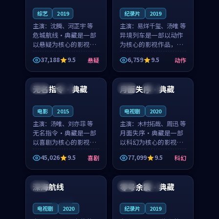
综艺
2019
纪录片
2019
主演：
沈腾、河正宇 等
主演：
易烊千玺、汤唯 等
危城航线·典藏是一部
异境列车是一部以动作
以悬疑为核心的影视作
为核心的影视作品，围
品，围绕危机、反转与
绕危机、反转与人物成
37,188
9.5
6,759
9.5
悬疑
动作
人物成长展开，整体节
长展开，整体节奏紧
99:00
99:18
奏紧凑，值得推荐观
凑，值得推荐观看。
看。
无名指令·典藏
月面失序·典藏
中国
完结
法国
院线
电影
2015
电视剧
2020
主演：
汤唯、刘亦菲 等
主演：
木村拓哉、周迅 等
无名指令·典藏是一部
月面失序·典藏是一部
以喜剧为核心的影视作
以科幻为核心的影视作
品，围绕危机、反转与
品，围绕危机、反转与
45,026
9.5
77,099
9.5
喜剧
科幻
人物成长展开，整体节
人物成长展开，整体节
99:36
99:54
奏紧凑，值得推荐观
奏紧凑，值得推荐观
看。
看。
深海航线
零号余震·典藏
中国
中国
杜比
连载中
电视剧
2020
纪录片
2019