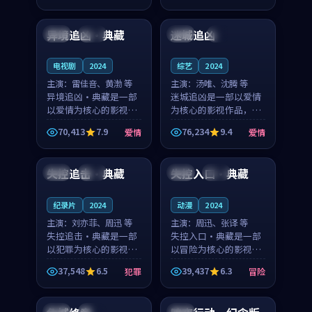
99:39
99:02
节奏紧凑，值得推荐观
奏紧凑，值得推荐观
看。
看。
异境追凶·典藏
迷城追凶
泰国
院线
日本
4K
电视剧
2024
综艺
2024
主演：
雷佳音、黄渤 等
主演：
汤唯、沈腾 等
异境追凶·典藏是一部
迷城追凶是一部以爱情
以爱情为核心的影视作
为核心的影视作品，围
品，围绕危机、反转与
绕危机、反转与人物成
70,413
7.9
76,234
9.4
爱情
爱情
人物成长展开，整体节
长展开，整体节奏紧
99:11
99:09
奏紧凑，值得推荐观
凑，值得推荐观看。
看。
失控追击·典藏
失控入口·典藏
中国
独播
英国
高分
纪录片
2024
动漫
2024
主演：
刘亦菲、周迅 等
主演：
周迅、张译 等
失控追击·典藏是一部
失控入口·典藏是一部
以犯罪为核心的影视作
以冒险为核心的影视作
品，围绕危机、反转与
品，围绕危机、反转与
37,548
6.5
39,437
6.3
犯罪
冒险
人物成长展开，整体节
人物成长展开，整体节
99:35
91:35
奏紧凑，值得推荐观
奏紧凑，值得推荐观
看。
看。
中国
热播
中国