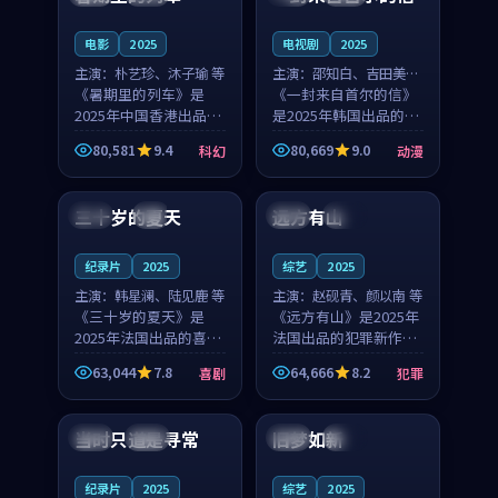
之...
与...
电影
2025
电视剧
2025
主演：
朴艺珍、沐子瑜 等
主演：
邵知白、吉田美琴
《暑期里的列车》是
等
《一封来自首尔的信》
2025年中国香港出品的
是2025年韩国出品的动
科幻新作，主创团队希
漫新作，主创团队希望
80,581
9.4
80,669
9.0
科幻
动漫
望用城市夜归人的故事
用高考往事的故事让观
99:12
99:48
让观众停下来想一想。
众停下来想一想。邵知
朴艺珍领衔，沐子瑜担
白领衔，吉田美琴担任
三十岁的夏天
远方有山
法国
4K
法国
独播
任重要角色，郑书延的
重要角色，谢承南的
叙...
叙...
纪录片
2025
综艺
2025
主演：
韩星澜、陆见鹿 等
主演：
赵砚青、颜以南 等
《三十岁的夏天》是
《远方有山》是2025年
2025年法国出品的喜剧
法国出品的犯罪新作，
新作，主创团队希望用
主创团队希望用高校追
63,044
7.8
64,666
8.2
喜剧
犯罪
深夜电台的故事让观众
梦的故事让观众停下来
99:32
99:08
停下来想一想。韩星澜
想一想。赵砚青领衔，
领衔，陆见鹿担任重要
颜以南担任重要角色，
当时只道是寻常
旧梦如新
泰国
杜比
中国
高分
角色，山田纯一的叙事
山田纯一的叙事节奏
节...
一...
纪录片
2025
综艺
2025