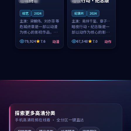
危城终章
暗夜行动·纪念版
连载中
综艺
2024
纪录片
2024
主演：
梁朝伟、刘亦菲 等
主演：
易烊千玺、章子怡
危城终章是一部以动漫
等
暗夜行动·纪念版是一
为核心的影视作品，围
部以动作为核心的影视
绕危机、反转与人物成
作品，围绕危机、反转
79,924
7.6
67,548
7.0
动漫
动作
长展开，整体节奏紧
与人物成长展开，整体
凑，值得推荐观看。
节奏紧凑，值得推荐观
看。
探索更多高清分类
手机高清视频在线看 · 全分区一键直达