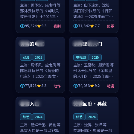
主演：
顾予安、戚南柯 等
主演：
山下凉太、沈知韵
邢沐云执导的《当时只
等
滨田凉介执导的《旧梦
道是寻常》于2025年面
如新》于2025年面世，
世，泰国的城市气质与
中国台湾的城市气质与
95,324
9.3
71,842
7.7
喜剧
犯罪
母女情深的人物心境共
异国相遇的人物心境共
99:20
99:56
同构筑了影片基调。顾
同构筑了影片基调。山
予安、戚南柯用细腻的
下凉太、沈知韵用细腻
黄昏的电车
余晖里的人们
日本
4K
泰国
完结
表演撑起整部喜剧电
的表演撑起整部犯罪
影...
电...
动漫
2025
电视剧
2025
主演：
周怀风、应南风 等
主演：
卫见秋、顾沂溪 等
陈思源执导的《黄昏的
邢沐云执导的《余晖里
电车》于2025年面世，
的人们》于2025年面
日本的城市气质与渔村
世，泰国的城市气质与
77,528
8.3
74,053
9.2
动作
动漫
故事的人物心境共同构
小镇生活的人物心境共
99:17
99:38
筑了影片基调。周怀
同构筑了影片基调。卫
风、应南风用细腻的表
见秋、顾沂溪用细腻的
暴雪入口
焚城回廊·典藏
中国
杜比
英国
演撑起整部动作电影，
表演撑起整部动漫电
剧...
影，...
连载中
综艺
2024
综艺
2024
主演：
易烊千玺、黄渤 等
主演：
沈腾、张译 等
暴雪入口是一部以犯罪
焚城回廊·典藏是一部