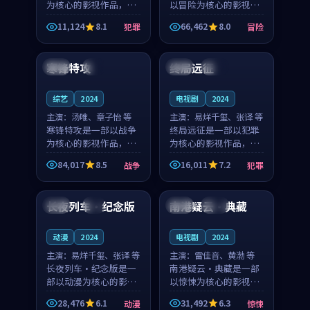
为核心的影视作品，围
以冒险为核心的影视作
绕危机、反转与人物成
品，围绕危机、反转与
11,124
8.1
66,462
8.0
犯罪
冒险
长展开，整体节奏紧
人物成长展开，整体节
99:45
99:20
凑，值得推荐观看。
奏紧凑，值得推荐观
看。
寒锋特攻
终局远征
中国
4K
中国
完结
综艺
2024
电视剧
2024
主演：
汤唯、章子怡 等
主演：
易烊千玺、张译 等
寒锋特攻是一部以战争
终局远征是一部以犯罪
为核心的影视作品，围
为核心的影视作品，围
绕危机、反转与人物成
绕危机、反转与人物成
84,017
8.5
16,011
7.2
战争
犯罪
长展开，整体节奏紧
长展开，整体节奏紧
99:38
99:29
凑，值得推荐观看。
凑，值得推荐观看。
长夜列车·纪念版
南港疑云·典藏
法国
4K
美国
完结
动漫
2024
电视剧
2024
主演：
易烊千玺、张译 等
主演：
雷佳音、黄渤 等
长夜列车·纪念版是一
南港疑云·典藏是一部
部以动漫为核心的影视
以惊悚为核心的影视作
作品，围绕危机、反转
品，围绕危机、反转与
28,476
6.1
31,492
6.3
动漫
惊悚
与人物成长展开，整体
人物成长展开，整体节