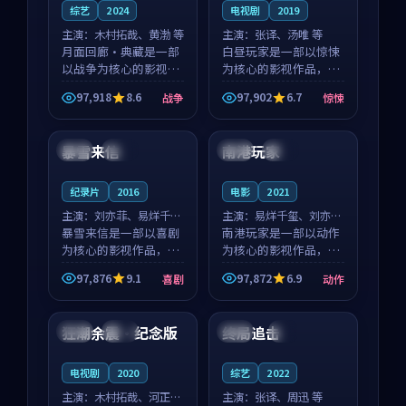
综艺
2024
电视剧
2019
主演：
木村拓哉、黄渤 等
主演：
张译、汤唯 等
月面回廊·典藏是一部
白昼玩家是一部以惊悚
以战争为核心的影视作
为核心的影视作品，围
品，围绕危机、反转与
绕危机、反转与人物成
97,918
8.6
97,902
6.7
战争
惊悚
人物成长展开，整体节
长展开，整体节奏紧
99:37
99:15
奏紧凑，值得推荐观
凑，值得推荐观看。
看。
暴雪来信
南港玩家
法国
热播
中国
完结
纪录片
2016
电影
2021
主演：
刘亦菲、易烊千玺
主演：
易烊千玺、刘亦菲
等
暴雪来信是一部以喜剧
等
南港玩家是一部以动作
为核心的影视作品，围
为核心的影视作品，围
绕危机、反转与人物成
绕危机、反转与人物成
97,876
9.1
97,872
6.9
喜剧
动作
长展开，整体节奏紧
长展开，整体节奏紧
99:14
99:17
凑，值得推荐观看。
凑，值得推荐观看。
狂潮余震·纪念版
终局追击
中国
院线
中国
4K
电视剧
2020
综艺
2022
主演：
木村拓哉、河正宇
主演：
张译、周迅 等