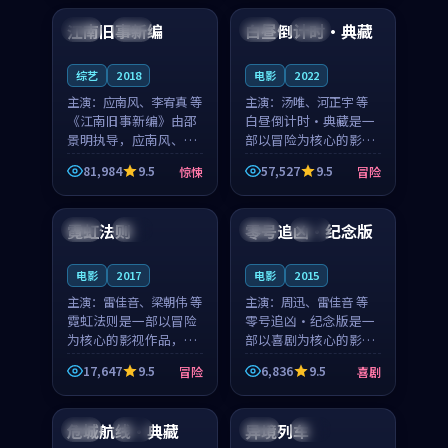
合作演出，影片在情感
纠葛，爱情元素贯穿始
江南旧事新编
白昼倒计时·典藏
日本
院线
中国
高分
层次与现实质感之间
终，节奏稳健而富有张
游...
力，...
综艺
2018
电影
2022
主演：
应南风、李宥真 等
主演：
汤唯、河正宇 等
《江南旧事新编》由邵
白昼倒计时·典藏是一
景明执导，应南风、李
部以冒险为核心的影视
宥真领衔主演，是一部
作品，围绕危机、反转
81,984
9.5
57,527
9.5
惊悚
冒险
2018年上映的日本惊悚
与人物成长展开，整体
99:54
99:01
综艺。影片以邻里温情
节奏紧凑，值得推荐观
为切入，呈现一段从初
看。
霓虹法则
零号追凶·纪念版
泰国
独播
中国
院线
遇到告别都浸着真实
情...
电影
2017
电影
2015
主演：
雷佳音、梁朝伟 等
主演：
周迅、雷佳音 等
霓虹法则是一部以冒险
零号追凶·纪念版是一
为核心的影视作品，围
部以喜剧为核心的影视
绕危机、反转与人物成
作品，围绕危机、反转
17,647
9.5
6,836
9.5
冒险
喜剧
长展开，整体节奏紧
与人物成长展开，整体
99:06
99:45
凑，值得推荐观看。
节奏紧凑，值得推荐观
看。
危城航线·典藏
异境列车
泰国
杜比
英国
独播