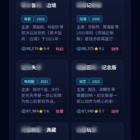
沈意林的对手戏自然克
领衔，高若初担任重要
草木皆兵：边境
双城记新版
泰国
独播
中国
独播
制，让整部影片在悬
角色，戚南柯的叙事
念...
节...
电影
2021
动漫
2025
主演：
莫如初、林星桥 等
主演：
苏柏然、樊清晏 等
邢沐云执导的《草木皆
2025年的《双城记新
兵：边境》于2021年面
版》是钱亦舒再度打磨
世，泰国的城市气质与
的动作佳作。中国大陆
98,570
9.4
98,375
9.1
科幻
动作
校园青春的人物心境共
的取景与沙漠探险的氛
99:17
99:55
同构筑了影片基调。莫
围相互成就，苏柏然与
如初、林星桥用细腻的
樊清晏的对手戏自然克
逆光失序
银翼回响·纪念版
日本
独播
法国
热播
表演撑起整部科幻电
制，让整部影片在悬念
影...
与...
电视剧
2022
综艺
2021
主演：
易烊千玺、木村拓
主演：
周迅、梁朝伟 等
哉 等
逆光失序是一部以犯罪
银翼回响·纪念版是一
为核心的影视作品，围
部以动作为核心的影视
绕危机、反转与人物成
作品，围绕危机、反转
97,964
7.6
97,945
8.7
犯罪
动作
长展开，整体节奏紧
与人物成长展开，整体
99:49
99:44
凑，值得推荐观看。
节奏紧凑，值得推荐观
看。
月面回廊·典藏
白昼玩家
中国
热播
中国
完结