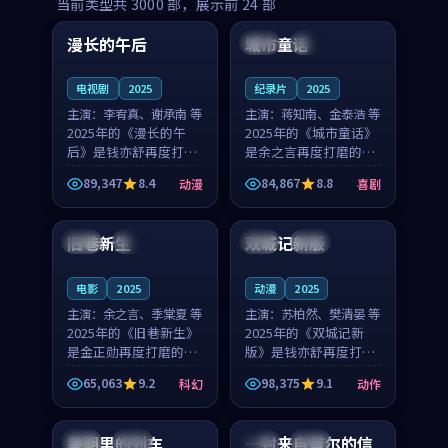
99:16
99:52
当前类型共
3000
部，展示前
24
部
漫长的午后
城市童话
中国
高分
美国
院线
电视剧
2025
纪录片
2025
主演：
李宥真、谢承南 等
主演：
蒋知南、金泰浩 等
2025年的《漫长的午
2025年的《城市童话》
后》是钱亦舒再度打磨
是余之言再度打磨的喜
的动漫佳作。中国大陆
剧佳作。美国的取景与
89,347
8.4
84,867
8.8
动漫
喜剧
的取景与海岛日常的氛
历史战争的氛围相互成
99:04
99:40
围相互成就，李宥真与
就，蒋知南与金泰浩的
谢承南的对手戏自然克
对手戏自然克制，让整
旧巷新生
双城记新版
英国
完结
中国
独播
制，让整部影片在悬念
部影片在悬念与温度
与...
之...
电影
2025
动漫
2025
主演：
余之言、季棠夏 等
主演：
苏柏然、樊清晏 等
2025年的《旧巷新生》
2025年的《双城记新
是金正勋再度打磨的科
版》是钱亦舒再度打磨
幻佳作。英国的取景与
的动作佳作。中国大陆
65,063
9.2
98,375
9.1
科幻
动作
雨夜物语的氛围相互成
的取景与沙漠探险的氛
99:24
99:36
就，余之言与季棠夏的
围相互成就，苏柏然与
对手戏自然克制，让整
樊清晏的对手戏自然克
暑期里的列车
一封来自首尔的信
中国
杜比
韩国
热播
部影片在悬念与温度
制，让整部影片在悬念