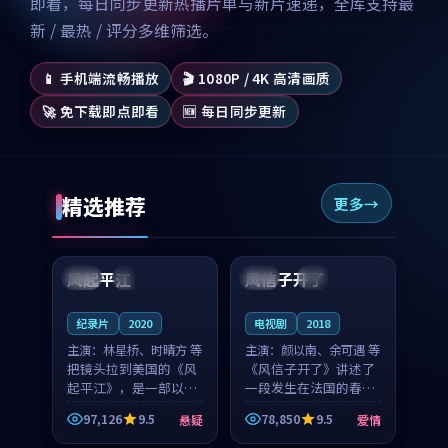
即看，每日同步更新热播片单与新片速递，全库支持最
新 / 最热 / 评分多维筛选。
📱 手机端流畅播放
🎬 1080P / 4K 高清画质
🚀 免下载即点即看
🆕 每日同步更新
精选推荐
更多
99:07
99:21
风起平江
风信子开了
美国
完结
法国
4K
纪录片
2020
电视剧
2018
主演：
林星桥、时晴方 等
主演：
颜以南、余可遇 等
把镜头拉到美国的《风
《风信子开了》讲述了
起平江》，是一部以时
一段发生在法国的春日
光记忆为底色的悬疑作
漫步故事。颜以南饰演
97,126
9.5
78,850
9.5
悬疑
爱情
品。林星桥和时晴方贡
的主角与余可遇的角色
99:53
90:41
献了2020年颇受关注的
因一场意外卷入更深的