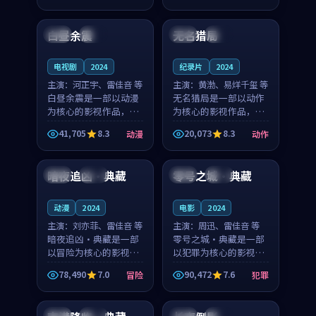
99:24
99:15
凑，值得推荐观看。
凑，值得推荐观看。
白昼余震
无名猎局
美国
独播
中国
杜比
电视剧
2024
纪录片
2024
主演：
河正宇、雷佳音 等
主演：
黄渤、易烊千玺 等
白昼余震是一部以动漫
无名猎局是一部以动作
为核心的影视作品，围
为核心的影视作品，围
绕危机、反转与人物成
绕危机、反转与人物成
41,705
8.3
20,073
8.3
动漫
动作
长展开，整体节奏紧
长展开，整体节奏紧
93:21
99:20
凑，值得推荐观看。
凑，值得推荐观看。
暗夜追凶·典藏
零号之城·典藏
日本
完结
英国
完结
动漫
2024
电影
2024
主演：
刘亦菲、雷佳音 等
主演：
周迅、雷佳音 等
暗夜追凶·典藏是一部
零号之城·典藏是一部
以冒险为核心的影视作
以犯罪为核心的影视作
品，围绕危机、反转与
品，围绕危机、反转与
78,490
7.0
90,472
7.6
冒险
犯罪
人物成长展开，整体节
人物成长展开，整体节
99:47
93:29
奏紧凑，值得推荐观
奏紧凑，值得推荐观
看。
看。
中国
热播
美国
独播