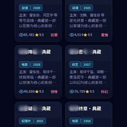
动漫
2020
动漫
2023
主演：
雷佳音、河正宇 等
主演：
沈腾、雷佳音 等
零号追缉·典藏是一部
逆光终章·典藏是一部
以犯罪为核心的影视作
以爱情为核心的影视作
品，围绕危机、反转与
品，围绕危机、反转与
65,481
9.5
4,014
9.5
犯罪
爱情
人物成长展开，整体节
人物成长展开，整体节
99:03
99:36
奏紧凑，值得推荐观
奏紧凑，值得推荐观
看。
看。
终局降临·典藏
雾岛密令·典藏
法国
热播
日本
热播
电影
2018
综艺
2017
主演：
雷佳音、易烊千玺
主演：
易烊千玺、梁朝伟
等
终局降临·典藏是一部
等
雾岛密令·典藏是一部
以惊悚为核心的影视作
以科幻为核心的影视作
品，围绕危机、反转与
品，围绕危机、反转与
49,886
9.5
76,789
9.5
惊悚
科幻
人物成长展开，整体节
人物成长展开，整体节
95:20
99:22
奏紧凑，值得推荐观
奏紧凑，值得推荐观
看。
看。
白昼疑云·典藏
断桥终章·典藏
日本
独播
泰国
连载中
纪录片
2015
电影
2016