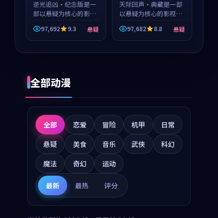
逆光追凶·纪念版是一
天际回声·典藏是一部
部以悬疑为核心的影视
以悬疑为核心的影视作
作品，围绕危机、反转
品，围绕危机、反转与
97,692
9.3
97,682
8.8
悬疑
悬疑
与人物成长展开，整体
人物成长展开，整体节
节奏紧凑，值得推荐观
奏紧凑，值得推荐观
看。
看。
全部动漫
全部
恋爱
冒险
机甲
日常
悬疑
美食
音乐
武侠
科幻
魔法
奇幻
运动
最新
最热
评分