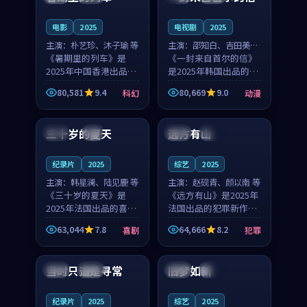
之...
与...
电影
2025
电视剧
2025
主演：
朴艺珍、沐子瑜 等
主演：
邵知白、吉田美琴
《暑期里的列车》是
等
《一封来自首尔的信》
2025年中国香港出品的
是2025年韩国出品的动
科幻新作，主创团队希
漫新作，主创团队希望
80,581
9.4
80,669
9.0
科幻
动漫
望用城市夜归人的故事
用高考往事的故事让观
99:12
99:48
让观众停下来想一想。
众停下来想一想。邵知
朴艺珍领衔，沐子瑜担
白领衔，吉田美琴担任
三十岁的夏天
远方有山
法国
4K
法国
独播
任重要角色，郑书延的
重要角色，谢承南的
叙...
叙...
纪录片
2025
综艺
2025
主演：
韩星澜、陆见鹿 等
主演：
赵砚青、颜以南 等
《三十岁的夏天》是
《远方有山》是2025年
2025年法国出品的喜剧
法国出品的犯罪新作，
新作，主创团队希望用
主创团队希望用高校追
63,044
7.8
64,666
8.2
喜剧
犯罪
深夜电台的故事让观众
梦的故事让观众停下来
99:32
99:08
停下来想一想。韩星澜
想一想。赵砚青领衔，
领衔，陆见鹿担任重要
颜以南担任重要角色，
当时只道是寻常
旧梦如新
泰国
杜比
中国
高分
角色，山田纯一的叙事
山田纯一的叙事节奏
节...
一...
纪录片
2025
综艺
2025