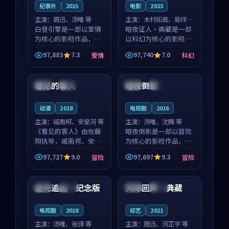
纪录片
2015
电影
2023
主演：
周迅、汤唯 等
主演：
木村拓哉、易烊千
白昼引擎是一部以爱情
玺 等
暗夜证人·典藏是一部
为核心的影视作品，围
以科幻为核心的影视作
绕危机、反转与人物成
品，围绕危机、反转与
97,883
7.3
97,740
7.0
爱情
科幻
长展开，整体节奏紧
人物成长展开，整体节
99:05
99:07
凑，值得推荐观看。
奏紧凑，值得推荐观
看。
看见的客人
暗夜倒影
泰国
完结
英国
高分
动漫
2018
电视剧
2016
主演：
戚南柯、安星河 等
主演：
汤唯、沈腾 等
《看见的客人》由佐藤
暗夜倒影是一部以冒险
翔执导，戚南柯、安星
为核心的影视作品，围
河领衔主演，是一部
绕危机、反转与人物成
97,727
9.0
97,697
9.3
冒险
冒险
2018年上映的泰国冒险
长展开，整体节奏紧
99:54
99:44
动漫。影片以海岸抒情
凑，值得推荐观看。
为切入，呈现一段从初
逆光追凶·纪念版
天际回声·典藏
法国
高分
韩国
杜比
遇到告别都浸着真实情
绪...
电视剧
2018
综艺
2021
主演：
汤唯、张译 等
主演：
周迅、河正宇 等