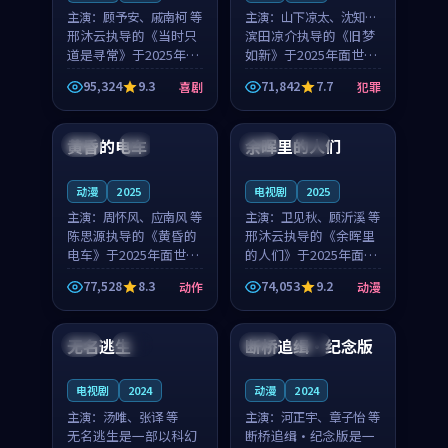
主演：
顾予安、戚南柯 等
主演：
山下凉太、沈知韵
邢沐云执导的《当时只
等
滨田凉介执导的《旧梦
道是寻常》于2025年面
如新》于2025年面世，
世，泰国的城市气质与
中国台湾的城市气质与
95,324
9.3
71,842
7.7
喜剧
犯罪
母女情深的人物心境共
异国相遇的人物心境共
99:20
99:56
同构筑了影片基调。顾
同构筑了影片基调。山
予安、戚南柯用细腻的
下凉太、沈知韵用细腻
黄昏的电车
余晖里的人们
日本
4K
泰国
完结
表演撑起整部喜剧电
的表演撑起整部犯罪
影...
电...
动漫
2025
电视剧
2025
主演：
周怀风、应南风 等
主演：
卫见秋、顾沂溪 等
陈思源执导的《黄昏的
邢沐云执导的《余晖里
电车》于2025年面世，
的人们》于2025年面
日本的城市气质与渔村
世，泰国的城市气质与
77,528
8.3
74,053
9.2
动作
动漫
故事的人物心境共同构
小镇生活的人物心境共
99:10
99:54
筑了影片基调。周怀
同构筑了影片基调。卫
风、应南风用细腻的表
见秋、顾沂溪用细腻的
无名逃生
断桥追缉·纪念版
英国
独播
韩国
热播
演撑起整部动作电影，
表演撑起整部动漫电
剧...
影，...
电视剧
2024
动漫
2024
主演：
汤唯、张译 等
主演：
河正宇、章子怡 等
无名逃生是一部以科幻
断桥追缉·纪念版是一