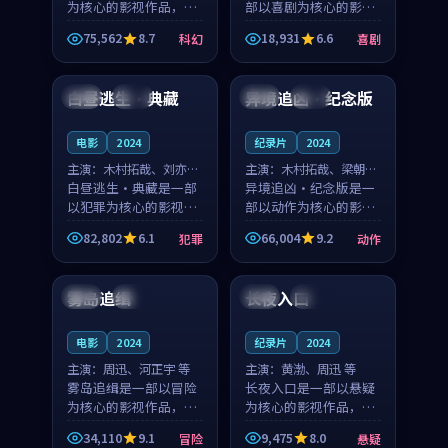
为核心的影视作品，围
部以喜剧为核心的影视
绕危机、反转与人物成
作品，围绕危机、反转
75,562
8.7
18,931
6.6
科幻
喜剧
长展开，整体节奏紧
与人物成长展开，整体
99:28
99:04
凑，值得推荐观看。
节奏紧凑，值得推荐观
看。
白昼逃生·典藏
异境追凶·纪念版
韩国
热播
英国
杜比
电影
2024
纪录片
2024
主演：
木村拓哉、刘亦菲
主演：
木村拓哉、梁朝伟
等
白昼逃生·典藏是一部
等
异境追凶·纪念版是一
以犯罪为核心的影视作
部以动作为核心的影视
品，围绕危机、反转与
作品，围绕危机、反转
82,802
6.1
66,004
9.2
犯罪
动作
人物成长展开，整体节
与人物成长展开，整体
99:54
99:07
奏紧凑，值得推荐观
节奏紧凑，值得推荐观
看。
看。
雾岛追缉
长夜入口
中国
杜比
中国
独播
电影
2024
纪录片
2024
主演：
周迅、河正宇 等
主演：
黄渤、周迅 等
雾岛追缉是一部以冒险
长夜入口是一部以悬疑
为核心的影视作品，围
为核心的影视作品，围
绕危机、反转与人物成
绕危机、反转与人物成
34,110
9.1
9,475
8.0
冒险
悬疑
长展开，整体节奏紧
长展开，整体节奏紧