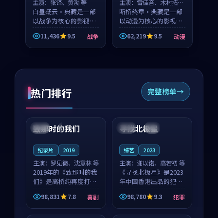
主演：
张译、黄渤 等
主演：
雷佳音、木村拓哉
白昼疑云·典藏是一部
等
断桥终章·典藏是一部
以战争为核心的影视作
以动漫为核心的影视作
品，围绕危机、反转与
品，围绕危机、反转与
11,436
9.5
62,219
9.5
战争
动漫
人物成长展开，整体节
人物成长展开，整体节
奏紧凑，值得推荐观
奏紧凑，值得推荐观
看。
看。
热门排行
完整榜单
99:22
99:18
致那时的我们
寻找北极星
中国
4K
中国
4K
纪录片
2019
综艺
2023
主演：
罗见微、沈意林 等
主演：
谢以诺、高若初 等
2019年的《致那时的我
《寻找北极星》是2023
们》是高桥纯再度打磨
年中国香港出品的犯罪
的喜剧佳作。中国大陆
新作，主创团队希望用
98,831
7.8
98,780
9.3
喜剧
犯罪
的取景与都市寓言的氛
公路冒险的故事让观众
99:44
99:40
围相互成就，罗见微与
停下来想一想。谢以诺