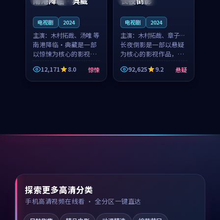
南港降临·典藏
长夜倒影
电视剧
2024
电视剧
2024
主演：
木村拓哉、汤唯 等
主演：
木村拓哉、章子怡
南港降临·典藏是一部
等
长夜倒影是一部以悬疑
以惊悚为核心的影视作
为核心的影视作品，围
品，围绕危机、反转与
绕危机、反转与人物成
12,171
8.0
92,625
9.2
惊悚
悬疑
人物成长展开，整体节
长展开，整体节奏紧
奏紧凑，值得推荐观
凑，值得推荐观看。
看。
探索更多高清分类
手机高清视频在线看 · 全分区一键直达