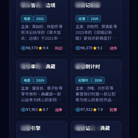
沈意林的对手戏自然克
领衔，高若初担任重要
草木皆兵：边境
双城记新版
泰国
独播
中国
独播
制，让整部影片在悬
角色，戚南柯的叙事
念...
节...
电影
2021
动漫
2025
主演：
莫如初、林星桥 等
主演：
苏柏然、樊清晏 等
邢沐云执导的《草木皆
2025年的《双城记新
兵：边境》于2021年面
版》是钱亦舒再度打磨
世，泰国的城市气质与
的动作佳作。中国大陆
98,570
9.4
98,375
9.1
科幻
动作
校园青春的人物心境共
的取景与沙漠探险的氛
99:57
99:54
同构筑了影片基调。莫
围相互成就，苏柏然与
如初、林星桥用细腻的
樊清晏的对手戏自然克
零号审判·典藏
暴雪倒计时
中国
热播
法国
表演撑起整部科幻电
制，让整部影片在悬念
影...
与...
连载中
电影
2019
纪录片
2024
主演：
雷佳音、章子怡 等
主演：
汤唯、刘亦菲 等
零号审判·典藏是一部
暴雪倒计时是一部以犯
以战争为核心的影视作
罪为核心的影视作品，
品，围绕危机、反转与
围绕危机、反转与人物
97,951
8.7
97,922
7.9
战争
犯罪
人物成长展开，整体节
成长展开，整体节奏紧
99:54
99:04
奏紧凑，值得推荐观
凑，值得推荐观看。
看。
白昼引擎
暗夜证人·典藏
英国
英国
院线
连载中