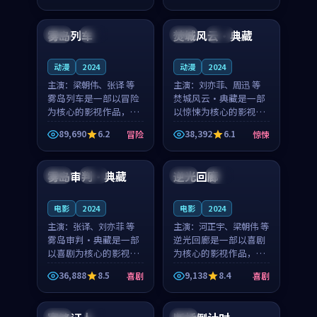
99:06
99:25
节奏紧凑，值得推荐观
奏紧凑，值得推荐观
看。
看。
雾岛列车
焚城风云·典藏
韩国
杜比
泰国
杜比
动漫
2024
动漫
2024
主演：
梁朝伟、张译 等
主演：
刘亦菲、周迅 等
雾岛列车是一部以冒险
焚城风云·典藏是一部
为核心的影视作品，围
以惊悚为核心的影视作
绕危机、反转与人物成
品，围绕危机、反转与
89,690
6.2
38,392
6.1
冒险
惊悚
长展开，整体节奏紧
人物成长展开，整体节
99:01
99:35
凑，值得推荐观看。
奏紧凑，值得推荐观
看。
雾岛审判·典藏
逆光回廊
中国
院线
英国
热播
电影
2024
电影
2024
主演：
张译、刘亦菲 等
主演：
河正宇、梁朝伟 等
雾岛审判·典藏是一部
逆光回廊是一部以喜剧
以喜剧为核心的影视作
为核心的影视作品，围
品，围绕危机、反转与
绕危机、反转与人物成
36,888
8.5
9,138
8.4
喜剧
喜剧
人物成长展开，整体节
长展开，整体节奏紧
99:38
99:40
奏紧凑，值得推荐观
凑，值得推荐观看。
看。
英国
4K
中国