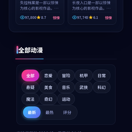
失控档案是一部以惊悚
长夜入口是一部以惊悚
为核心的影视作品，围
为核心的影视作品，围
绕危机、反转与人物成
绕危机、反转与人物成
97,800
8.7
97,745
6.1
惊悚
惊悚
长展开，整体节奏紧
长展开，整体节奏紧
凑，值得推荐观看。
凑，值得推荐观看。
全部动漫
全部
恋爱
冒险
机甲
日常
悬疑
美食
音乐
武侠
科幻
魔法
奇幻
运动
最新
最热
评分