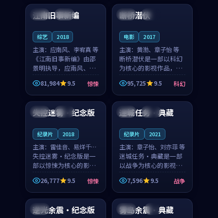
合作演出，影片在情感
纠葛，爱情元素贯穿始
江南旧事新编
断桥潜伏
日本
院线
美国
完结
层次与现实质感之间
终，节奏稳健而富有张
游...
力，...
综艺
2018
电影
2017
主演：
应南风、李宥真 等
主演：
黄渤、章子怡 等
《江南旧事新编》由邵
断桥潜伏是一部以科幻
景明执导，应南风、李
为核心的影视作品，围
宥真领衔主演，是一部
绕危机、反转与人物成
81,984
9.5
95,725
9.5
惊悚
科幻
2018年上映的日本惊悚
长展开，整体节奏紧
88:08
99:53
综艺。影片以邻里温情
凑，值得推荐观看。
为切入，呈现一段从初
失控迷雾·纪念版
迷城任务·典藏
英国
高分
中国
完结
遇到告别都浸着真实
情...
纪录片
2018
纪录片
2021
主演：
雷佳音、易烊千玺
主演：
章子怡、刘亦菲 等
等
失控迷雾·纪念版是一
迷城任务·典藏是一部
部以惊悚为核心的影视
以战争为核心的影视作
作品，围绕危机、反转
品，围绕危机、反转与
26,777
9.5
7,596
9.5
惊悚
战争
与人物成长展开，整体
人物成长展开，整体节
99:10
97:34
节奏紧凑，值得推荐观
奏紧凑，值得推荐观
看。
看。
逆光余震·纪念版
雾岛余震·典藏
英国
韩国
4K