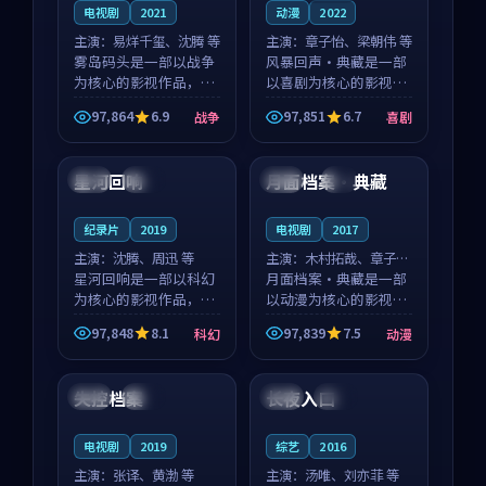
电视剧
2021
动漫
2022
主演：
易烊千玺、沈腾 等
主演：
章子怡、梁朝伟 等
雾岛码头是一部以战争
风暴回声·典藏是一部
为核心的影视作品，围
以喜剧为核心的影视作
绕危机、反转与人物成
品，围绕危机、反转与
97,864
6.9
97,851
6.7
战争
喜剧
长展开，整体节奏紧
人物成长展开，整体节
99:09
99:56
凑，值得推荐观看。
奏紧凑，值得推荐观
看。
星河回响
月面档案·典藏
美国
热播
中国
4K
纪录片
2019
电视剧
2017
主演：
沈腾、周迅 等
主演：
木村拓哉、章子怡
星河回响是一部以科幻
等
月面档案·典藏是一部
为核心的影视作品，围
以动漫为核心的影视作
绕危机、反转与人物成
品，围绕危机、反转与
97,848
8.1
97,839
7.5
科幻
动漫
长展开，整体节奏紧
人物成长展开，整体节
99:51
99:44
凑，值得推荐观看。
奏紧凑，值得推荐观
看。
失控档案
长夜入口
中国
热播
法国
独播
电视剧
2019
综艺
2016
主演：
张译、黄渤 等
主演：
汤唯、刘亦菲 等