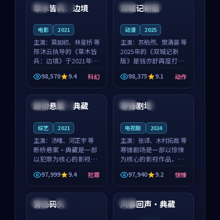
沈意林的对手戏自然克
领衔，高若初担任重要
草木皆兵：边境
双城记新版
泰国
独播
中国
独播
制，让整部影片在悬
角色，戚南柯的叙事
念...
节...
电影
2021
动漫
2025
主演：
莫如初、林星桥 等
主演：
苏柏然、樊清晏 等
邢沐云执导的《草木皆
2025年的《双城记新
兵：边境》于2021年面
版》是钱亦舒再度打磨
世，泰国的城市气质与
的动作佳作。中国大陆
98,570
9.4
98,375
9.1
科幻
动作
校园青春的人物心境共
的取景与沙漠探险的氛
99:25
99:42
同构筑了影片基调。莫
围相互成就，苏柏然与
如初、林星桥用细腻的
樊清晏的对手戏自然克
断桥悬案·典藏
寒锋剧场
中国
完结
韩国
4K
表演撑起整部科幻电
制，让整部影片在悬念
影...
与...
综艺
2021
电视剧
2024
主演：
汤唯、河正宇 等
主演：
张译、木村拓哉 等
断桥悬案·典藏是一部
寒锋剧场是一部以惊悚
以犯罪为核心的影视作
为核心的影视作品，围
品，围绕危机、反转与
绕危机、反转与人物成
97,999
9.4
97,940
9.2
犯罪
惊悚
人物成长展开，整体节
长展开，整体节奏紧
99:30
99:59
奏紧凑，值得推荐观
凑，值得推荐观看。
看。
雾岛码头
风暴回声·典藏
美国
杜比
法国
连载中