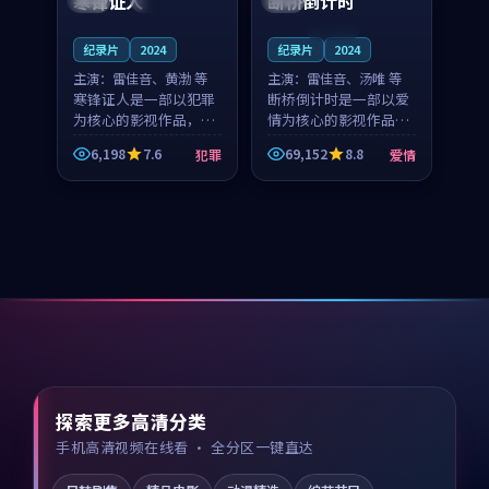
寒锋证人
断桥倒计时
连载中
纪录片
2024
纪录片
2024
主演：
雷佳音、黄渤 等
主演：
雷佳音、汤唯 等
寒锋证人是一部以犯罪
断桥倒计时是一部以爱
为核心的影视作品，围
情为核心的影视作品，
绕危机、反转与人物成
围绕危机、反转与人物
6,198
7.6
69,152
8.8
犯罪
爱情
长展开，整体节奏紧
成长展开，整体节奏紧
凑，值得推荐观看。
凑，值得推荐观看。
探索更多高清分类
手机高清视频在线看 · 全分区一键直达