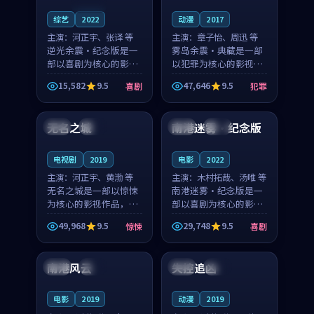
连载中
综艺
2022
动漫
2017
主演：
河正宇、张译 等
主演：
章子怡、周迅 等
逆光余震·纪念版是一
雾岛余震·典藏是一部
部以喜剧为核心的影视
以犯罪为核心的影视作
作品，围绕危机、反转
品，围绕危机、反转与
15,582
9.5
47,646
9.5
喜剧
犯罪
与人物成长展开，整体
人物成长展开，整体节
91:10
99:48
节奏紧凑，值得推荐观
奏紧凑，值得推荐观
看。
看。
无名之城
南港迷雾·纪念版
日本
热播
中国
杜比
电视剧
2019
电影
2022
主演：
河正宇、黄渤 等
主演：
木村拓哉、汤唯 等
无名之城是一部以惊悚
南港迷雾·纪念版是一
为核心的影视作品，围
部以喜剧为核心的影视
绕危机、反转与人物成
作品，围绕危机、反转
49,968
9.5
29,748
9.5
惊悚
喜剧
长展开，整体节奏紧
与人物成长展开，整体
99:27
99:41
凑，值得推荐观看。
节奏紧凑，值得推荐观
看。
南港风云
失控追凶
韩国
完结
中国
独播
电影
2019
动漫
2019