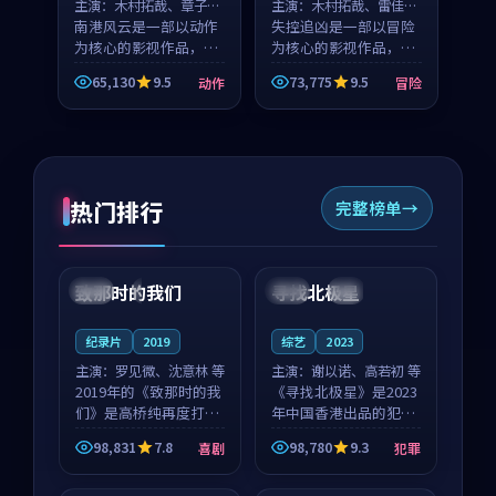
主演：
木村拓哉、章子怡
主演：
木村拓哉、雷佳音
等
南港风云是一部以动作
等
失控追凶是一部以冒险
为核心的影视作品，围
为核心的影视作品，围
绕危机、反转与人物成
绕危机、反转与人物成
65,130
9.5
73,775
9.5
动作
冒险
长展开，整体节奏紧
长展开，整体节奏紧
凑，值得推荐观看。
凑，值得推荐观看。
热门排行
完整榜单
99:22
99:18
致那时的我们
寻找北极星
中国
4K
中国
4K
纪录片
2019
综艺
2023
主演：
罗见微、沈意林 等
主演：
谢以诺、高若初 等
2019年的《致那时的我
《寻找北极星》是2023
们》是高桥纯再度打磨
年中国香港出品的犯罪
的喜剧佳作。中国大陆
新作，主创团队希望用
98,831
7.8
98,780
9.3
喜剧
犯罪
的取景与都市寓言的氛
公路冒险的故事让观众
99:44
99:40
围相互成就，罗见微与
停下来想一想。谢以诺