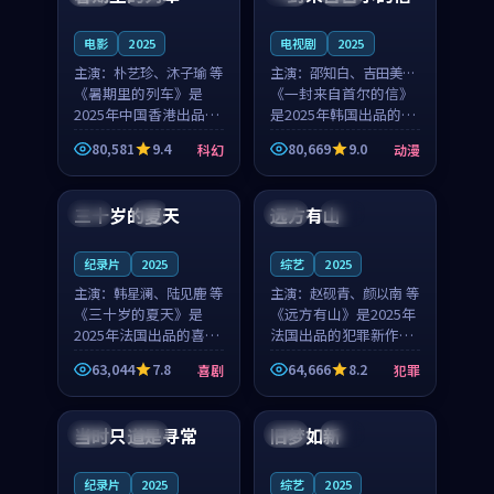
之...
与...
电影
2025
电视剧
2025
主演：
朴艺珍、沐子瑜 等
主演：
邵知白、吉田美琴
《暑期里的列车》是
等
《一封来自首尔的信》
2025年中国香港出品的
是2025年韩国出品的动
科幻新作，主创团队希
漫新作，主创团队希望
80,581
9.4
80,669
9.0
科幻
动漫
望用城市夜归人的故事
用高考往事的故事让观
99:12
99:48
让观众停下来想一想。
众停下来想一想。邵知
朴艺珍领衔，沐子瑜担
白领衔，吉田美琴担任
三十岁的夏天
远方有山
法国
4K
法国
独播
任重要角色，郑书延的
重要角色，谢承南的
叙...
叙...
纪录片
2025
综艺
2025
主演：
韩星澜、陆见鹿 等
主演：
赵砚青、颜以南 等
《三十岁的夏天》是
《远方有山》是2025年
2025年法国出品的喜剧
法国出品的犯罪新作，
新作，主创团队希望用
主创团队希望用高校追
63,044
7.8
64,666
8.2
喜剧
犯罪
深夜电台的故事让观众
梦的故事让观众停下来
99:32
99:08
停下来想一想。韩星澜
想一想。赵砚青领衔，
领衔，陆见鹿担任重要
颜以南担任重要角色，
当时只道是寻常
旧梦如新
泰国
杜比
中国
高分
角色，山田纯一的叙事
山田纯一的叙事节奏
节...
一...
纪录片
2025
综艺
2025