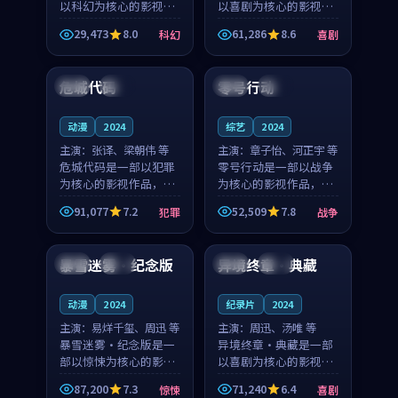
以科幻为核心的影视作
以喜剧为核心的影视作
品，围绕危机、反转与
品，围绕危机、反转与
29,473
8.0
61,286
8.6
科幻
喜剧
人物成长展开，整体节
人物成长展开，整体节
99:34
99:17
奏紧凑，值得推荐观
奏紧凑，值得推荐观
看。
看。
危城代码
零号行动
泰国
独播
美国
院线
动漫
2024
综艺
2024
主演：
张译、梁朝伟 等
主演：
章子怡、河正宇 等
危城代码是一部以犯罪
零号行动是一部以战争
为核心的影视作品，围
为核心的影视作品，围
绕危机、反转与人物成
绕危机、反转与人物成
91,077
7.2
52,509
7.8
犯罪
战争
长展开，整体节奏紧
长展开，整体节奏紧
99:40
99:57
凑，值得推荐观看。
凑，值得推荐观看。
暴雪迷雾·纪念版
异境终章·典藏
法国
杜比
法国
院线
动漫
2024
纪录片
2024
主演：
易烊千玺、周迅 等
主演：
周迅、汤唯 等
暴雪迷雾·纪念版是一
异境终章·典藏是一部
部以惊悚为核心的影视
以喜剧为核心的影视作
作品，围绕危机、反转
品，围绕危机、反转与
87,200
7.3
71,240
6.4
惊悚
喜剧
与人物成长展开，整体
人物成长展开，整体节