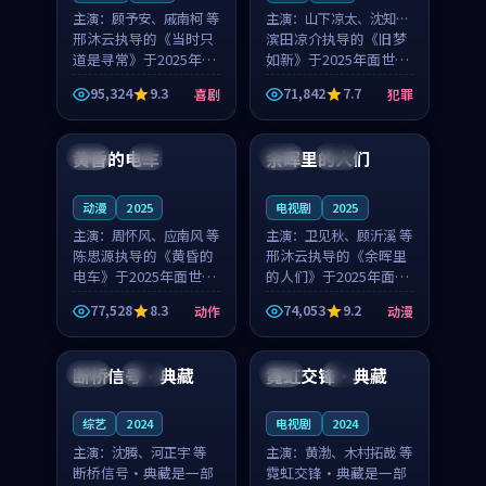
主演：
顾予安、戚南柯 等
主演：
山下凉太、沈知韵
邢沐云执导的《当时只
等
滨田凉介执导的《旧梦
道是寻常》于2025年面
如新》于2025年面世，
世，泰国的城市气质与
中国台湾的城市气质与
95,324
9.3
71,842
7.7
喜剧
犯罪
母女情深的人物心境共
异国相遇的人物心境共
99:20
99:56
同构筑了影片基调。顾
同构筑了影片基调。山
予安、戚南柯用细腻的
下凉太、沈知韵用细腻
黄昏的电车
余晖里的人们
日本
4K
泰国
完结
表演撑起整部喜剧电
的表演撑起整部犯罪
影...
电...
动漫
2025
电视剧
2025
主演：
周怀风、应南风 等
主演：
卫见秋、顾沂溪 等
陈思源执导的《黄昏的
邢沐云执导的《余晖里
电车》于2025年面世，
的人们》于2025年面
日本的城市气质与渔村
世，泰国的城市气质与
77,528
8.3
74,053
9.2
动作
动漫
故事的人物心境共同构
小镇生活的人物心境共
93:24
99:28
筑了影片基调。周怀
同构筑了影片基调。卫
风、应南风用细腻的表
见秋、顾沂溪用细腻的
断桥信号·典藏
霓虹交锋·典藏
法国
杜比
中国
4K
演撑起整部动作电影，
表演撑起整部动漫电
剧...
影，...
综艺
2024
电视剧
2024
主演：
沈腾、河正宇 等
主演：
黄渤、木村拓哉 等
断桥信号·典藏是一部
霓虹交锋·典藏是一部