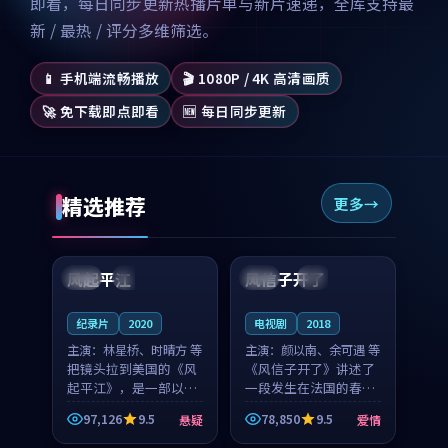
即看，每日同步更新热播片单与新片速递，全库支持最
新 / 最热 / 评分多维筛选。
📱 手机端流畅播放
🎬 1080P / 4K 高清画质
🚀 免下载即点即看
🆕 每日同步更新
精选推荐
更多
99:07
99:21
风起平江
风信子开了
美国
完结
法国
4K
纪录片
2020
电视剧
2018
主演：
林星桥、时晴方 等
主演：
颜以南、余可遇 等
把镜头拉到美国的《风
《风信子开了》讲述了
起平江》，是一部以时
一段发生在法国的春日
光记忆为底色的悬疑作
漫步故事。颜以南饰演
97,126
9.5
78,850
9.5
悬疑
爱情
品。林星桥和时晴方贡
的主角与余可遇的角色
99:53
93:26
献了2020年颇受关注的
因一场意外卷入更深的