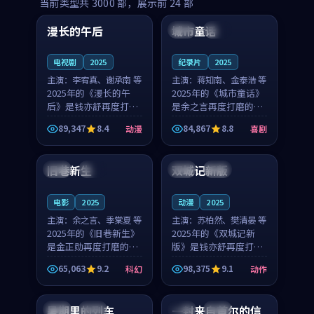
99:16
99:52
当前类型共
3000
部，展示前
24
部
漫长的午后
城市童话
中国
高分
美国
院线
电视剧
2025
纪录片
2025
主演：
李宥真、谢承南 等
主演：
蒋知南、金泰浩 等
2025年的《漫长的午
2025年的《城市童话》
后》是钱亦舒再度打磨
是余之言再度打磨的喜
的动漫佳作。中国大陆
剧佳作。美国的取景与
89,347
8.4
84,867
8.8
动漫
喜剧
的取景与海岛日常的氛
历史战争的氛围相互成
99:04
99:40
围相互成就，李宥真与
就，蒋知南与金泰浩的
谢承南的对手戏自然克
对手戏自然克制，让整
旧巷新生
双城记新版
英国
完结
中国
独播
制，让整部影片在悬念
部影片在悬念与温度
与...
之...
电影
2025
动漫
2025
主演：
余之言、季棠夏 等
主演：
苏柏然、樊清晏 等
2025年的《旧巷新生》
2025年的《双城记新
是金正勋再度打磨的科
版》是钱亦舒再度打磨
幻佳作。英国的取景与
的动作佳作。中国大陆
65,063
9.2
98,375
9.1
科幻
动作
雨夜物语的氛围相互成
的取景与沙漠探险的氛
99:24
99:36
就，余之言与季棠夏的
围相互成就，苏柏然与
对手戏自然克制，让整
樊清晏的对手戏自然克
暑期里的列车
一封来自首尔的信
中国
杜比
韩国
热播
部影片在悬念与温度
制，让整部影片在悬念