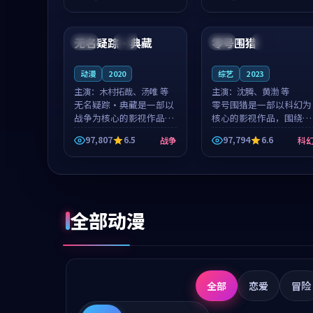
成就，罗见微与沈意林的
想一想。谢以诺领衔，高
99:24
99:42
对手戏自然克制，让整部
若初担任重要角色，戚南
影片在悬念...
柯的叙事节...
无名疑踪·典藏
零号围猎
中国
独播
法国
高分
动漫
2020
综艺
2023
主演：
木村拓哉、汤唯 等
主演：
沈腾、黄渤 等
无名疑踪·典藏是一部以
零号围猎是一部以科幻为
战争为核心的影视作品，
核心的影视作品，围绕危
围绕危机、反转与人物成
机、反转与人物成长展
97,807
6.5
97,794
6.6
战争
科
长展开，整体节奏紧凑，
开，整体节奏紧凑，值得
值得推荐观看。
推荐观看。
全部动漫
全部
恋爱
冒险