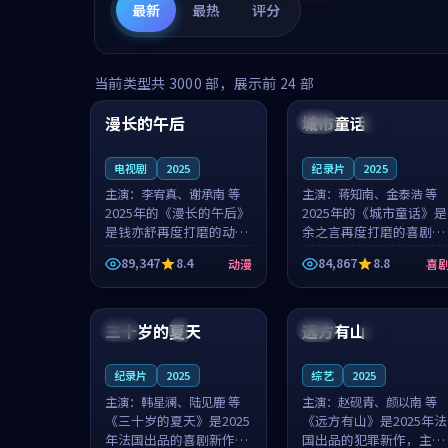
最新
最热
评分
99:16
99:52
当前类型共
3000
部，展示前
24
部
漫长的午后
城市童话
中国
高分
美国
院线
电视剧
2025
纪录片
2025
主演：
李宥真、谢承南 等
主演：
蒋知南、金泰浩 等
2025年的《漫长的午后》
2025年的《城市童话》是
是钱亦舒再度打磨的动漫
余之言再度打磨的喜剧佳
佳作。中国大陆的取景与
作。美国的取景与历史战
89,347
8.4
84,867
8.8
动漫
喜
海岛日常的氛围相互成
争的氛围相互成就，蒋知
就，李宥真与谢承南的对
南与金泰浩的对手戏自然
99:12
99:48
手戏自然克制，让整部影
克制，让整部影片在悬念
片在悬念与...
与温度之...
三十岁的夏天
远方有山
法国
4K
法国
独播
纪录片
2025
综艺
2025
主演：
韩星澜、陆见鹿 等
主演：
赵砚青、颜以南 等
《三十岁的夏天》是2025
《远方有山》是2025年法
年法国出品的喜剧新作，
国出品的犯罪新作，主创