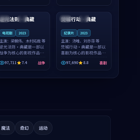
推荐观看。
推荐观看。
99:34
92:02
逆光法则·典藏
焚城行动·典藏
中国
高分
中国
院线
电视剧
2023
纪录片
2023
主演：
梁朝伟、木村拓哉 等
主演：
汤唯、刘亦菲 等
逆光法则·典藏是一部以
焚城行动·典藏是一部以
战争为核心的影视作品，
喜剧为核心的影视作品，
围绕危机、反转与人物成
围绕危机、反转与人物成
97,711
7.4
97,690
8.8
战争
喜剧
长展开，整体节奏紧凑，
长展开，整体节奏紧凑，
值得推荐观看。
值得推荐观看。
魔法
奇幻
运动