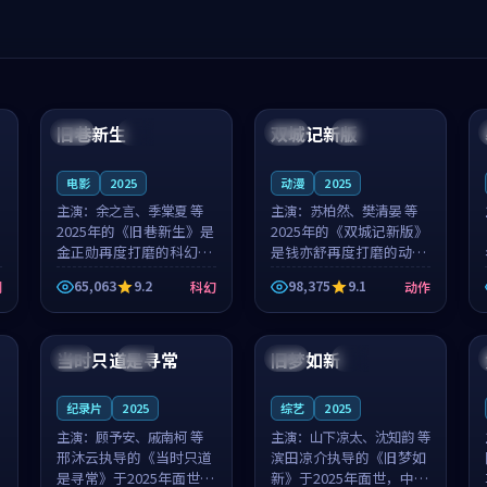
99:04
99:40
旧巷新生
双城记新版
英国
完结
中国
独播
电影
2025
动漫
2025
主演：
余之言、季棠夏 等
主演：
苏柏然、樊清晏 等
2025年的《旧巷新生》是
2025年的《双城记新版》
金正勋再度打磨的科幻佳
是钱亦舒再度打磨的动作
作。英国的取景与雨夜物
佳作。中国大陆的取景与
65,063
9.2
98,375
9.1
剧
科幻
动作
语的氛围相互成就，余之
沙漠探险的氛围相互成
言与季棠夏的对手戏自然
就，苏柏然与樊清晏的对
99:32
99:08
克制，让整部影片在悬念
手戏自然克制，让整部影
与温度之...
片在悬念与...
当时只道是寻常
旧梦如新
泰国
杜比
中国
高分
纪录片
2025
综艺
2025
主演：
顾予安、戚南柯 等
主演：
山下凉太、沈知韵 等
邢沐云执导的《当时只道
滨田凉介执导的《旧梦如
是寻常》于2025年面世，
新》于2025年面世，中国