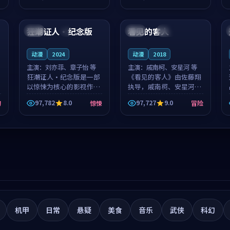
筑了影片基调。莫如初、
就，苏柏然与樊清晏的对
99:02
99:05
林星桥用细腻的表演撑起
手戏自然克制，让整部影
整部科幻电影...
片在悬念与...
狂潮证人·纪念版
看见的客人
日本
4K
泰国
完结
动漫
2024
动漫
2018
主演：
刘亦菲、章子怡 等
主演：
戚南柯、安星河 等
狂潮证人·纪念版是一部
《看见的客人》由佐藤翔
以惊悚为核心的影视作
执导，戚南柯、安星河领
品，围绕危机、反转与人
衔主演，是一部2018年上
97,782
8.0
97,727
9.0
幻
惊悚
冒险
物成长展开，整体节奏紧
映的泰国冒险动漫。影片
凑，值得推荐观看。
以海岸抒情为切入，呈现
一段从初遇到告别都浸着
真实情绪...
机甲
日常
悬疑
美食
音乐
武侠
科幻