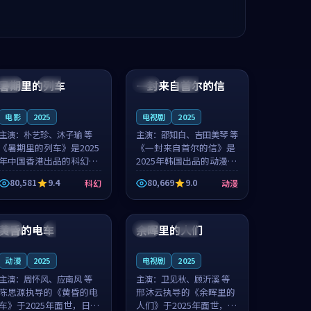
99:24
99:36
暑期里的列车
一封来自首尔的信
中国
杜比
韩国
热播
电影
2025
电视剧
2025
主演：
朴艺珍、沐子瑜 等
主演：
邵知白、吉田美琴 等
《暑期里的列车》是2025
《一封来自首尔的信》是
年中国香港出品的科幻新
2025年韩国出品的动漫新
作，主创团队希望用城市
作，主创团队希望用高考
80,581
9.4
80,669
9.0
科幻
动漫
夜归人的故事让观众停下
往事的故事让观众停下来
来想一想。朴艺珍领衔，
想一想。邵知白领衔，吉
99:20
99:56
沐子瑜担任重要角色，郑
田美琴担任重要角色，谢
书延的叙...
承南的叙...
黄昏的电车
余晖里的人们
日本
4K
泰国
完结
动漫
2025
电视剧
2025
主演：
周怀风、应南风 等
主演：
卫见秋、顾沂溪 等
陈思源执导的《黄昏的电
邢沐云执导的《余晖里的
车》于2025年面世，日本
人们》于2025年面世，泰