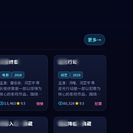
更多
99:26
99:24
长夜终章
逆光行动
日本
高分
中国
院线
电影
2018
综艺
2019
主演：
雷佳音、河正宇 等
主演：
汤唯、河正宇 等
长夜终章是一部以惊悚为
逆光行动是一部以犯罪为
核心的影视作品，围绕危
核心的影视作品，围绕危
机、反转与人物成长展
机、反转与人物成长展
13,463
9.5
80,326
9.5
惊悚
犯罪
开，整体节奏紧凑，值得
开，整体节奏紧凑，值得
推荐观看。
推荐观看。
99:19
99:11
终局入口·典藏
霓虹降临·典藏
韩国
连载中
中国
热播