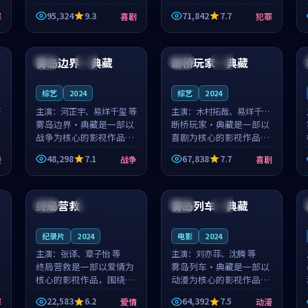
泰国的城市气质与母女情
台湾的城市气质与异国相
95,324
9.3
71,842
7.7
罪
喜剧
犯罪
深的人物心境共同构筑了
遇的人物心境共同构筑了
影片基调。顾予安、戚南
影片基调。山下凉太、沈
93:37
99:41
柯用细腻的表演撑起整部
知韵用细腻的表演撑起整
喜剧电影...
部犯罪电...
雾岛边界·典藏
断桥玩家·典藏
中国
院线
日本
杜比
综艺
2024
综艺
2024
等
主演：
河正宇、易烊千玺 等
主演：
木村拓哉、易烊千玺
雾岛边界·典藏是一部以
等
断桥玩家·典藏是一部以
战争为核心的影视作品，
喜剧为核心的影视作品，
围绕危机、反转与人物成
围绕危机、反转与人物成
48,298
7.1
67,838
7.7
漫
战争
喜剧
长展开，整体节奏紧凑，
长展开，整体节奏紧凑，
值得推荐观看。
值得推荐观看。
93:12
99:18
终局营救
雾岛列车·典藏
美国
独播
中国
杜比
纪录片
2024
电影
2024
主演：
张译、章子怡 等
主演：
刘亦菲、沈腾 等
终局营救是一部以爱情为
雾岛列车·典藏是一部以
核心的影视作品，围绕危
动漫为核心的影视作品，
机、反转与人物成长展
围绕危机、反转与人物成
22,583
6.2
64,392
7.5
罪
爱情
动漫
开，整体节奏紧凑，值得
长展开，整体节奏紧凑，