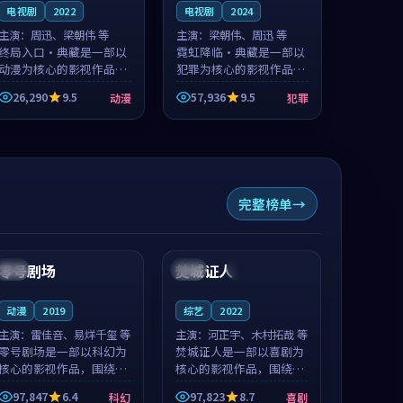
电视剧
2022
电视剧
2024
主演：
周迅、梁朝伟 等
主演：
梁朝伟、周迅 等
终局入口·典藏是一部以
霓虹降临·典藏是一部以
动漫为核心的影视作品，
犯罪为核心的影视作品，
围绕危机、反转与人物成
围绕危机、反转与人物成
26,290
9.5
57,936
9.5
动漫
犯罪
长展开，整体节奏紧凑，
长展开，整体节奏紧凑，
值得推荐观看。
值得推荐观看。
完整榜单
99:26
99:30
零号剧场
焚城证人
中国
4K
英国
热播
动漫
2019
综艺
2022
主演：
雷佳音、易烊千玺 等
主演：
河正宇、木村拓哉 等
零号剧场是一部以科幻为
焚城证人是一部以喜剧为
核心的影视作品，围绕危
核心的影视作品，围绕危
机、反转与人物成长展
机、反转与人物成长展
97,847
6.4
97,823
8.7
科幻
喜剧
开，整体节奏紧凑，值得
开，整体节奏紧凑，值得