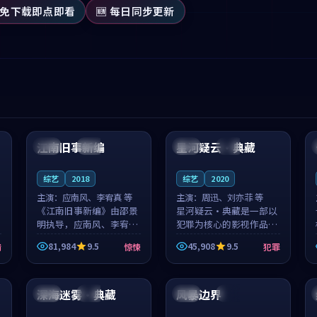
 免下载即点即看
🆕 每日同步更新
99:53
99:01
江南旧事新编
星河疑云·典藏
日本
院线
泰国
高分
综艺
2018
综艺
2020
主演：
应南风、李宥真 等
主演：
周迅、刘亦菲 等
《江南旧事新编》由邵景
星河疑云·典藏是一部以
明执导，应南风、李宥真
犯罪为核心的影视作品，
领衔主演，是一部2018年
围绕危机、反转与人物成
81,984
9.5
45,908
9.5
情
惊悚
犯罪
上映的日本惊悚综艺。影
长展开，整体节奏紧凑，
片以邻里温情为切入，呈
值得推荐观看。
99:06
99:02
现一段从初遇到告别都浸
着真实情...
深海迷雾·典藏
风暴边界
泰国
热播
法国
高分