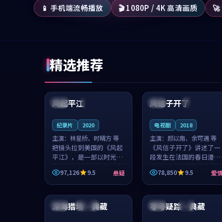
📱 手机端流畅播放
🎬 1080P / 4K 高清画质

精选推荐
99:07
99:21
风起平江
风信子开了
美国
完结
法国
4K
纪录片
2020
电视剧
2018
主演：
林星桥、时晴方 等
主演：
颜以南、余可遇 等
把镜头拉到美国的《风起
《风信子开了》讲述了一
平江》，是一部以时光记
段发生在法国的春日漫步
忆为底色的悬疑作品。林
故事。颜以南饰演的主角
97,126
9.5
78,850
9.5
悬疑
爱
星桥和时晴方贡献了2020
与余可遇的角色因一场意
年颇受关注的合作演出，
外卷入更深的纠葛，爱情
99:06
99:08
影片在情感层次与现实质
元素贯穿始终，节奏稳健
感之间游...
而富有张力，...
深海猎场·典藏
零号疑踪·典藏
泰国
连载中
中国
独播