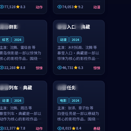
的城市气质与渔村故事的
国的城市气质与小镇生活
77,528
8.3
74,053
9.2
动作
动漫
人物心境共同构筑了影片
的人物心境共同构筑了影
基调。周怀风、应南风用
片基调。卫见秋、顾沂溪
88:37
99:30
细腻的表演撑起整部动作
用细腻的表演撑起整部动
电影，剧...
漫电影，...
雾岛倒影
暴雪入口·典藏
日本
独播
中国
高分
综艺
2024
动漫
2024
主演：
沈腾、雷佳音 等
主演：
木村拓哉、沈腾 等
雾岛倒影是一部以惊悚为
暴雪入口·典藏是一部以
核心的影视作品，围绕危
惊悚为核心的影视作品，
机、反转与人物成长展
围绕危机、反转与人物成
22,288
8.8
46,731
6.3
惊悚
惊悚
开，整体节奏紧凑，值得
长展开，整体节奏紧凑，
推荐观看。
值得推荐观看。
99:23
92:22
暴雪列车·典藏
白昼任务
日本
4K
中国
高分
动漫
2024
电影
2024
主演：
沈腾、周迅 等
主演：
张译、章子怡 等
暴雪列车·典藏是一部以
白昼任务是一部以悬疑为
动作为核心的影视作品，
核心的影视作品，围绕危
围绕危机、反转与人物成
机、反转与人物成长展
12,377
7.8
8,015
8.4
动作
悬疑
长展开，整体节奏紧凑，
开，整体节奏紧凑，值得