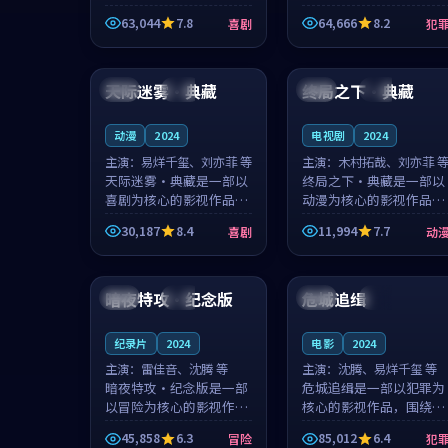
主创团队希望用深夜电台
团队希望用高校追梦的故
63,044
7.8
64,666
8.2
喜剧
犯
的故事让观众停下来想一
事让观众停下来想一想。
想。韩星澜领衔，陆见鹿
赵砚青领衔，颜以南担任
99:43
99:16
担任重要角色，山田纯一
重要角色，山田纯一的叙
的叙事节...
事节奏一...
天际迷雾·典藏
终局之下·典藏
中国
热播
中国
杜比
动漫
2024
电视剧
2024
主演：
易烊千玺、刘亦菲 等
主演：
木村拓哉、刘亦菲 
天际迷雾·典藏是一部以
终局之下·典藏是一部以
喜剧为核心的影视作品，
动漫为核心的影视作品，
围绕危机、反转与人物成
围绕危机、反转与人物成
30,187
8.4
11,994
7.7
喜剧
动
长展开，整体节奏紧凑，
长展开，整体节奏紧凑，
值得推荐观看。
值得推荐观看。
99:19
99:12
暗夜特攻·纪念版
危城追缉
泰国
完结
中国
完结
纪录片
2024
电影
2024
主演：
雷佳音、沈腾 等
主演：
沈腾、易烊千玺 等
暗夜特攻·纪念版是一部
危城追缉是一部以犯罪为
以冒险为核心的影视作
核心的影视作品，围绕危
品，围绕危机、反转与人
机、反转与人物成长展
45,858
6.3
85,012
6.4
冒险
犯
物成长展开，整体节奏紧
开，整体节奏紧凑，值得