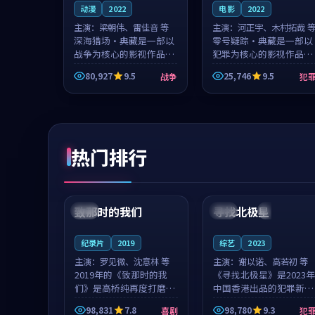
动漫
2022
电影
2022
主演：
梁朝伟、雷佳音 等
主演：
河正宇、木村拓哉 
深海猎场·典藏是一部以
零号疑踪·典藏是一部以
战争为核心的影视作品，
犯罪为核心的影视作品，
围绕危机、反转与人物成
围绕危机、反转与人物成
80,927
9.5
25,746
9.5
战争
犯
长展开，整体节奏紧凑，
长展开，整体节奏紧凑，
值得推荐观看。
值得推荐观看。
热门排行
99:22
99:18
致那时的我们
寻找北极星
中国
4K
中国
4K
纪录片
2019
综艺
2023
主演：
罗见微、沈意林 等
主演：
谢以诺、高若初 等
2019年的《致那时的我
《寻找北极星》是2023年
们》是高桥纯再度打磨的
中国香港出品的犯罪新
喜剧佳作。中国大陆的取
作，主创团队希望用公路
98,831
7.8
98,780
9.3
喜剧
犯
景与都市寓言的氛围相互
冒险的故事让观众停下来