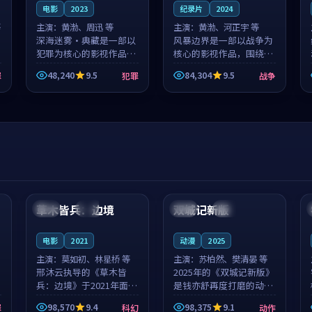
电影
2023
纪录片
2024
等
主演：
黄渤、周迅 等
主演：
黄渤、河正宇 等
深海迷雾·典藏是一部以
风暴边界是一部以战争为
犯罪为核心的影视作品，
核心的影视作品，围绕危
围绕危机、反转与人物成
机、反转与人物成长展
48,240
9.5
84,304
9.5
罪
犯罪
战争
长展开，整体节奏紧凑，
开，整体节奏紧凑，值得
值得推荐观看。
推荐观看。
99:44
99:40
草木皆兵：边境
双城记新版
泰国
独播
中国
独播
电影
2021
动漫
2025
主演：
莫如初、林星桥 等
主演：
苏柏然、樊清晏 等
邢沐云执导的《草木皆
2025年的《双城记新版》
兵：边境》于2021年面
是钱亦舒再度打磨的动作
世，泰国的城市气质与校
佳作。中国大陆的取景与
98,570
9.4
98,375
9.1
罪
科幻
动作
园青春的人物心境共同构
沙漠探险的氛围相互成