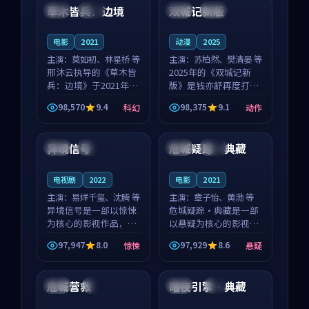
沈意林的对手戏自然克
领衔，高若初担任重要
草木皆兵：边境
双城记新版
泰国
独播
中国
独播
制，让整部影片在悬
角色，戚南柯的叙事
念...
节...
电影
2021
动漫
2025
主演：
莫如初、林星桥 等
主演：
苏柏然、樊清晏 等
邢沐云执导的《草木皆
2025年的《双城记新
兵：边境》于2021年面
版》是钱亦舒再度打磨
世，泰国的城市气质与
的动作佳作。中国大陆
98,570
9.4
98,375
9.1
科幻
动作
校园青春的人物心境共
的取景与沙漠探险的氛
99:22
88:36
同构筑了影片基调。莫
围相互成就，苏柏然与
如初、林星桥用细腻的
樊清晏的对手戏自然克
异境信号
危城疑踪·典藏
中国
独播
日本
院线
表演撑起整部科幻电
制，让整部影片在悬念
影...
与...
电视剧
2022
电影
2021
主演：
易烊千玺、沈腾 等
主演：
章子怡、黄渤 等
异境信号是一部以惊悚
危城疑踪·典藏是一部
为核心的影视作品，围
以悬疑为核心的影视作
绕危机、反转与人物成
品，围绕危机、反转与
97,947
8.0
97,929
8.6
惊悚
悬疑
长展开，整体节奏紧
人物成长展开，整体节
99:34
93:41
凑，值得推荐观看。
奏紧凑，值得推荐观
看。
危城营救
暗夜引擎·典藏
日本
4K
法国
4K