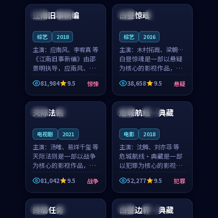
合作演出，影片在情感
纠葛，爱情元素贯穿始
江南旧事新编
白昼惊魂
日本
院线
韩国
4K
层次与现实质感之间
终，节奏稳健而富有张
游...
力，...
综艺
2018
综艺
2016
主演：
应南风、李宥真 等
主演：
木村拓哉、梁朝伟
《江南旧事新编》由邵
等
白昼惊魂是一部以悬疑
景明执导，应南风、李
为核心的影视作品，围
宥真领衔主演，是一部
绕危机、反转与人物成
81,984
9.5
38,658
9.5
惊悚
悬疑
2018年上映的日本惊悚
长展开，整体节奏紧
99:01
96:27
综艺。影片以邻里温情
凑，值得推荐观看。
为切入，呈现一段从初
天际法则
危城航线·典藏
美国
完结
中国
院线
遇到告别都浸着真实
情...
电视剧
2021
电影
2018
主演：
汤唯、易烊千玺 等
主演：
沈腾、刘亦菲 等
天际法则是一部以战争
危城航线·典藏是一部
为核心的影视作品，围
以犯罪为核心的影视作
绕危机、反转与人物成
品，围绕危机、反转与
81,042
9.5
52,277
9.5
战争
犯罪
长展开，整体节奏紧
人物成长展开，整体节
99:03
99:50
凑，值得推荐观看。
奏紧凑，值得推荐观
看。
终局任务
白昼边界·典藏
中国
高分
中国
热播