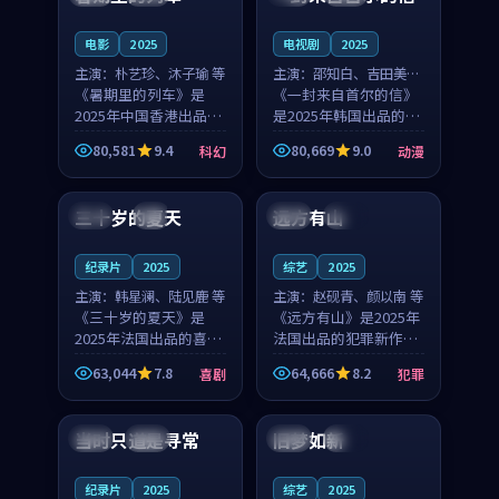
之...
与...
电影
2025
电视剧
2025
主演：
朴艺珍、沐子瑜 等
主演：
邵知白、吉田美琴
《暑期里的列车》是
等
《一封来自首尔的信》
2025年中国香港出品的
是2025年韩国出品的动
科幻新作，主创团队希
漫新作，主创团队希望
80,581
9.4
80,669
9.0
科幻
动漫
望用城市夜归人的故事
用高考往事的故事让观
99:12
99:48
让观众停下来想一想。
众停下来想一想。邵知
朴艺珍领衔，沐子瑜担
白领衔，吉田美琴担任
三十岁的夏天
远方有山
法国
4K
法国
独播
任重要角色，郑书延的
重要角色，谢承南的
叙...
叙...
纪录片
2025
综艺
2025
主演：
韩星澜、陆见鹿 等
主演：
赵砚青、颜以南 等
《三十岁的夏天》是
《远方有山》是2025年
2025年法国出品的喜剧
法国出品的犯罪新作，
新作，主创团队希望用
主创团队希望用高校追
63,044
7.8
64,666
8.2
喜剧
犯罪
深夜电台的故事让观众
梦的故事让观众停下来
99:32
99:08
停下来想一想。韩星澜
想一想。赵砚青领衔，
领衔，陆见鹿担任重要
颜以南担任重要角色，
当时只道是寻常
旧梦如新
泰国
杜比
中国
高分
角色，山田纯一的叙事
山田纯一的叙事节奏
节...
一...
纪录片
2025
综艺
2025