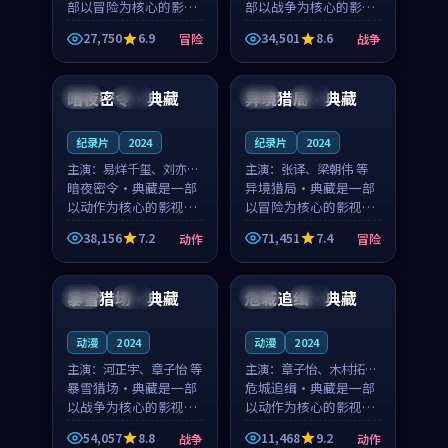
部以冒险为核心的影视
部以战争为核心的影视
作品，围绕危机、反转
作品，围绕危机、反转
27,750
6.9
34,501
8.6
冒险
战争
与人物成长展开，整体
与人物成长展开，整体
97:20
99:06
节奏紧凑，值得推荐观
节奏紧凑，值得推荐观
看。
看。
暗夜密令·典藏
异境猎局·典藏
韩国
独播
泰国
高分
纪录片
2024
纪录片
2024
主演：
易烊千玺、刘亦菲
主演：
张译、梁朝伟 等
等
暗夜密令·典藏是一部
异境猎局·典藏是一部
以动作为核心的影视作
以冒险为核心的影视作
品，围绕危机、反转与
品，围绕危机、反转与
38,156
7.2
71,451
7.4
动作
冒险
人物成长展开，整体节
人物成长展开，整体节
93:28
99:32
奏紧凑，值得推荐观
奏紧凑，值得推荐观
看。
看。
暴雪猎场·典藏
危城追缉·典藏
中国
院线
中国
独播
动漫
2024
动漫
2024
主演：
河正宇、章子怡 等
主演：
章子怡、木村拓哉
暴雪猎场·典藏是一部
等
危城追缉·典藏是一部
以战争为核心的影视作
以动作为核心的影视作
品，围绕危机、反转与
品，围绕危机、反转与
54,057
8.8
11,468
9.2
战争
动作
人物成长展开，整体节
人物成长展开，整体节