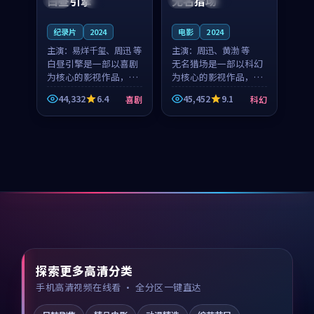
白昼引擎
无名猎场
纪录片
2024
电影
2024
主演：
易烊千玺、周迅 等
主演：
周迅、黄渤 等
白昼引擎是一部以喜剧
无名猎场是一部以科幻
为核心的影视作品，围
为核心的影视作品，围
绕危机、反转与人物成
绕危机、反转与人物成
44,332
6.4
45,452
9.1
喜剧
科幻
长展开，整体节奏紧
长展开，整体节奏紧
凑，值得推荐观看。
凑，值得推荐观看。
探索更多高清分类
手机高清视频在线看 · 全分区一键直达