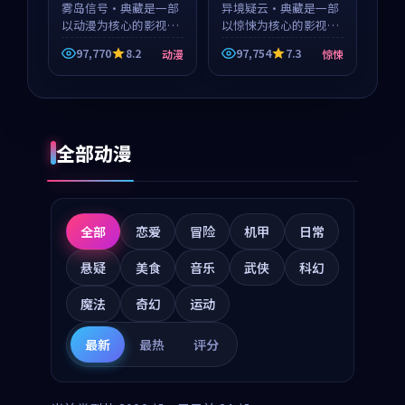
等
雾岛信号·典藏是一部
等
异境疑云·典藏是一部
以动漫为核心的影视作
以惊悚为核心的影视作
品，围绕危机、反转与
品，围绕危机、反转与
97,770
8.2
97,754
7.3
动漫
惊悚
人物成长展开，整体节
人物成长展开，整体节
奏紧凑，值得推荐观
奏紧凑，值得推荐观
看。
看。
全部动漫
全部
恋爱
冒险
机甲
日常
悬疑
美食
音乐
武侠
科幻
魔法
奇幻
运动
最新
最热
评分