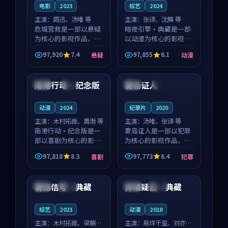
电影
2023
综艺
2024
主演：
周迅、汤唯 等
主演：
张译、沈腾 等
危城营救是一部以悬疑
暗夜引擎·典藏是一部
为核心的影视作品，围
以动漫为核心的影视作
绕危机、反转与人物成
品，围绕危机、反转与
97,920
7.4
97,855
6.1
悬疑
动漫
长展开，整体节奏紧
人物成长展开，整体节
99:31
99:47
凑，值得推荐观看。
奏紧凑，值得推荐观
看。
南港行动·纪念版
雾岛证人
法国
4K
中国
4K
动漫
2024
纪录片
2020
主演：
木村拓哉、黄渤 等
主演：
汤唯、张译 等
南港行动·纪念版是一
雾岛证人是一部以犯罪
部以喜剧为核心的影视
为核心的影视作品，围
作品，围绕危机、反转
绕危机、反转与人物成
97,818
8.3
97,773
6.4
喜剧
犯罪
与人物成长展开，整体
长展开，整体节奏紧
99:24
99:30
节奏紧凑，值得推荐观
凑，值得推荐观看。
看。
雾岛信号·典藏
异境疑云·典藏
日本
热播
泰国
院线
综艺
2023
动漫
2018
主演：
木村拓哉、梁朝伟
主演：
易烊千玺、刘亦菲