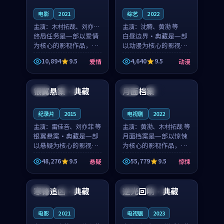
电影
2021
综艺
2022
主演：
木村拓哉、刘亦菲
主演：
沈腾、黄渤 等
等
终局任务是一部以爱情
白昼边界·典藏是一部
为核心的影视作品，围
以动漫为核心的影视作
绕危机、反转与人物成
品，围绕危机、反转与
10,894
9.5
4,640
9.5
爱情
动漫
长展开，整体节奏紧
人物成长展开，整体节
99:44
99:06
凑，值得推荐观看。
奏紧凑，值得推荐观
看。
银翼悬案·典藏
月面档案
泰国
热播
中国
院线
纪录片
2015
电视剧
2022
主演：
雷佳音、刘亦菲 等
主演：
黄渤、木村拓哉 等
银翼悬案·典藏是一部
月面档案是一部以惊悚
以悬疑为核心的影视作
为核心的影视作品，围
品，围绕危机、反转与
绕危机、反转与人物成
48,276
9.5
55,779
9.5
悬疑
惊悚
人物成长展开，整体节
长展开，整体节奏紧
99:01
99:01
奏紧凑，值得推荐观
凑，值得推荐观看。
看。
寒锋追凶·典藏
逆光回响·典藏
中国
杜比
中国
热播
电影
2021
电视剧
2023