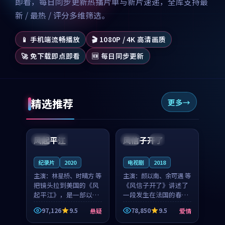
即看，每日同步更新热播片单与新片速递，全库支持最
新 / 最热 / 评分多维筛选。
📱 手机端流畅播放
🎬 1080P / 4K 高清画质
🚀 免下载即点即看
🆕 每日同步更新
精选推荐
更多
99:07
99:21
风起平江
风信子开了
美国
完结
法国
4K
纪录片
2020
电视剧
2018
主演：
林星桥、时晴方 等
主演：
颜以南、余可遇 等
把镜头拉到美国的《风
《风信子开了》讲述了
起平江》，是一部以时
一段发生在法国的春日
光记忆为底色的悬疑作
漫步故事。颜以南饰演
97,126
9.5
78,850
9.5
悬疑
爱情
品。林星桥和时晴方贡
的主角与余可遇的角色
99:53
99:25
献了2020年颇受关注的
因一场意外卷入更深的