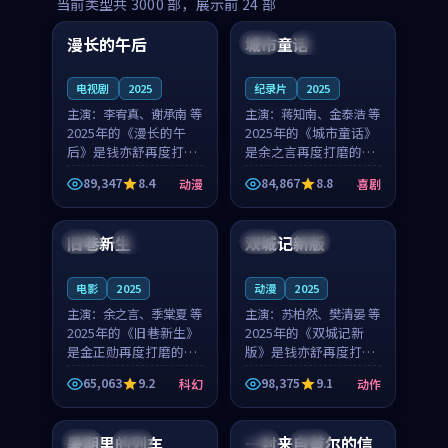
99:16
99:52
当前类型共
3000
部，展示前
24
部
漫长的午后
城市童话
中国
高分
美国
院线
电视剧
2025
纪录片
2025
主演：
李宥真、谢承南 等
主演：
蒋知南、金泰浩 等
2025年的《漫长的午
2025年的《城市童话》
后》是钱亦舒再度打磨
是余之言再度打磨的喜
的动漫佳作。中国大陆
剧佳作。美国的取景与
89,347
8.4
84,867
8.8
动漫
喜剧
的取景与海岛日常的氛
历史战争的氛围相互成
99:04
99:40
围相互成就，李宥真与
就，蒋知南与金泰浩的
谢承南的对手戏自然克
对手戏自然克制，让整
旧巷新生
双城记新版
英国
完结
中国
独播
制，让整部影片在悬念
部影片在悬念与温度
与...
之...
电影
2025
动漫
2025
主演：
余之言、季棠夏 等
主演：
苏柏然、樊清晏 等
2025年的《旧巷新生》
2025年的《双城记新
是金正勋再度打磨的科
版》是钱亦舒再度打磨
幻佳作。英国的取景与
的动作佳作。中国大陆
65,063
9.2
98,375
9.1
科幻
动作
雨夜物语的氛围相互成
的取景与沙漠探险的氛
99:24
99:36
就，余之言与季棠夏的
围相互成就，苏柏然与
对手戏自然克制，让整
樊清晏的对手戏自然克
暑期里的列车
一封来自首尔的信
中国
杜比
韩国
热播
部影片在悬念与温度
制，让整部影片在悬念