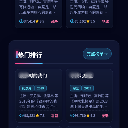
主演：
刘亦菲、雷佳音 等
主演：
汤唯、易烊千玺 等
寒锋追凶·典藏是一部
逆光回响·典藏是一部
以战争为核心的影视作
以犯罪为核心的影视作
品，围绕危机、反转与
品，围绕危机、反转与
37,414
9.5
85,192
9.5
战争
犯罪
人物成长展开，整体节
人物成长展开，整体节
奏紧凑，值得推荐观
奏紧凑，值得推荐观
看。
看。
热门排行
完整榜单
99:22
99:18
致那时的我们
寻找北极星
中国
4K
中国
4K
纪录片
2019
综艺
2023
主演：
罗见微、沈意林 等
主演：
谢以诺、高若初 等
2019年的《致那时的我
《寻找北极星》是2023
们》是高桥纯再度打磨
年中国香港出品的犯罪
的喜剧佳作。中国大陆
新作，主创团队希望用
98,831
7.8
98,780
9.3
喜剧
犯罪
的取景与都市寓言的氛
公路冒险的故事让观众
99:44
99:40
围相互成就，罗见微与
停下来想一想。谢以诺