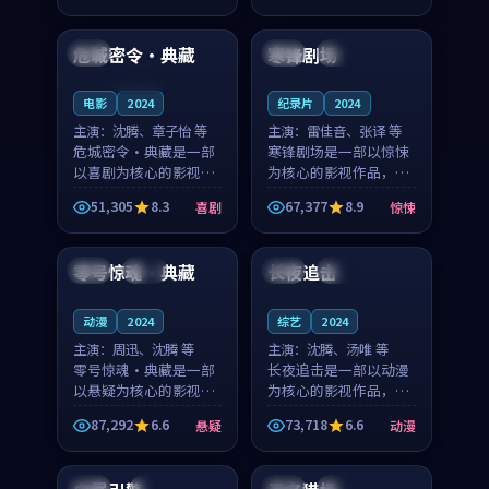
99:34
99:06
奏紧凑，值得推荐观
奏紧凑，值得推荐观
看。
看。
危城密令·典藏
寒锋剧场
美国
法国
热播
连载中
电影
2024
纪录片
2024
主演：
沈腾、章子怡 等
主演：
雷佳音、张译 等
危城密令·典藏是一部
寒锋剧场是一部以惊悚
以喜剧为核心的影视作
为核心的影视作品，围
品，围绕危机、反转与
绕危机、反转与人物成
51,305
8.3
67,377
8.9
喜剧
惊悚
人物成长展开，整体节
长展开，整体节奏紧
99:33
99:14
奏紧凑，值得推荐观
凑，值得推荐观看。
看。
零号惊魂·典藏
长夜追击
中国
完结
韩国
独播
动漫
2024
综艺
2024
主演：
周迅、沈腾 等
主演：
沈腾、汤唯 等
零号惊魂·典藏是一部
长夜追击是一部以动漫
以悬疑为核心的影视作
为核心的影视作品，围
品，围绕危机、反转与
绕危机、反转与人物成
87,292
6.6
73,718
6.6
悬疑
动漫
人物成长展开，整体节
长展开，整体节奏紧
99:11
99:25
奏紧凑，值得推荐观
凑，值得推荐观看。
看。
泰国
4K
英国
独播