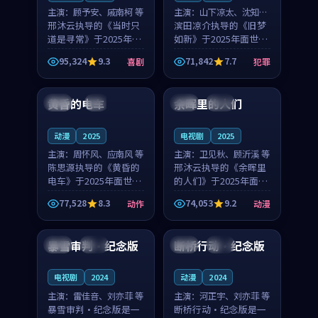
主演：
顾予安、戚南柯 等
主演：
山下凉太、沈知韵
邢沐云执导的《当时只
等
滨田凉介执导的《旧梦
道是寻常》于2025年面
如新》于2025年面世，
世，泰国的城市气质与
中国台湾的城市气质与
95,324
9.3
71,842
7.7
喜剧
犯罪
母女情深的人物心境共
异国相遇的人物心境共
99:20
99:56
同构筑了影片基调。顾
同构筑了影片基调。山
予安、戚南柯用细腻的
下凉太、沈知韵用细腻
黄昏的电车
余晖里的人们
日本
4K
泰国
完结
表演撑起整部喜剧电
的表演撑起整部犯罪
影...
电...
动漫
2025
电视剧
2025
主演：
周怀风、应南风 等
主演：
卫见秋、顾沂溪 等
陈思源执导的《黄昏的
邢沐云执导的《余晖里
电车》于2025年面世，
的人们》于2025年面
日本的城市气质与渔村
世，泰国的城市气质与
77,528
8.3
74,053
9.2
动作
动漫
故事的人物心境共同构
小镇生活的人物心境共
99:20
99:40
筑了影片基调。周怀
同构筑了影片基调。卫
风、应南风用细腻的表
见秋、顾沂溪用细腻的
暴雪审判·纪念版
断桥行动·纪念版
日本
热播
法国
高分
演撑起整部动作电影，
表演撑起整部动漫电
剧...
影，...
电视剧
2024
动漫
2024
主演：
雷佳音、刘亦菲 等
主演：
河正宇、刘亦菲 等
暴雪审判·纪念版是一
断桥行动·纪念版是一