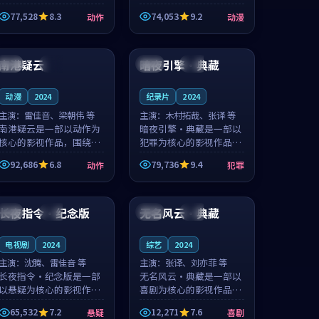
的城市气质与渔村故事的
国的城市气质与小镇生活
77,528
8.3
74,053
9.2
动作
动漫
人物心境共同构筑了影片
的人物心境共同构筑了影
基调。周怀风、应南风用
片基调。卫见秋、顾沂溪
99:27
99:25
细腻的表演撑起整部动作
用细腻的表演撑起整部动
电影，剧...
漫电影，...
南港疑云
暗夜引擎·典藏
英国
完结
中国
高分
动漫
2024
纪录片
2024
主演：
雷佳音、梁朝伟 等
主演：
木村拓哉、张译 等
南港疑云是一部以动作为
暗夜引擎·典藏是一部以
核心的影视作品，围绕危
犯罪为核心的影视作品，
机、反转与人物成长展
围绕危机、反转与人物成
92,686
6.8
79,736
9.4
动作
犯罪
开，整体节奏紧凑，值得
长展开，整体节奏紧凑，
推荐观看。
值得推荐观看。
99:48
99:36
长夜指令·纪念版
无名风云·典藏
法国
杜比
中国
完结
电视剧
2024
综艺
2024
主演：
沈腾、雷佳音 等
主演：
张译、刘亦菲 等
长夜指令·纪念版是一部
无名风云·典藏是一部以
以悬疑为核心的影视作
喜剧为核心的影视作品，
品，围绕危机、反转与人
围绕危机、反转与人物成
65,532
7.2
12,271
7.6
悬疑
喜剧
物成长展开，整体节奏紧
长展开，整体节奏紧凑，