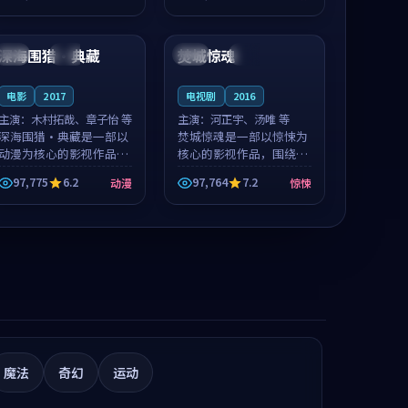
凑，值得推荐观看。
值得推荐观看。
99:21
99:11
深海围猎·典藏
焚城惊魂
中国
院线
中国
热播
电影
2017
电视剧
2016
主演：
木村拓哉、章子怡 等
主演：
河正宇、汤唯 等
深海围猎·典藏是一部以
焚城惊魂是一部以惊悚为
动漫为核心的影视作品，
核心的影视作品，围绕危
围绕危机、反转与人物成
机、反转与人物成长展
97,775
6.2
97,764
7.2
动漫
惊悚
长展开，整体节奏紧凑，
开，整体节奏紧凑，值得
值得推荐观看。
推荐观看。
魔法
奇幻
运动