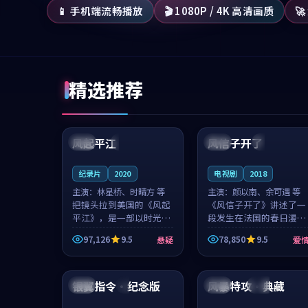
📱 手机端流畅播放
🎬 1080P / 4K 高清画质

精选推荐
99:07
99:21
风起平江
风信子开了
美国
完结
法国
4K
纪录片
2020
电视剧
2018
主演：
林星桥、时晴方 等
主演：
颜以南、余可遇 等
把镜头拉到美国的《风起
《风信子开了》讲述了一
平江》，是一部以时光记
段发生在法国的春日漫步
忆为底色的悬疑作品。林
故事。颜以南饰演的主角
97,126
9.5
78,850
9.5
悬疑
爱
星桥和时晴方贡献了2020
与余可遇的角色因一场意
年颇受关注的合作演出，
外卷入更深的纠葛，爱情
99:48
99:53
影片在情感层次与现实质
元素贯穿始终，节奏稳健
感之间游...
而富有张力，...
银翼指令·纪念版
风暴特攻·典藏
美国
4K
韩国
独播