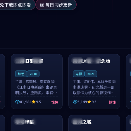
 免下载即点即看
🆕 每日同步更新
99:53
99:11
江南旧事新编
南港迷雾·纪念版
日本
院线
中国
连载中
综艺
2018
电影
2021
主演：
应南风、李宥真 等
主演：
梁朝伟、易烊千玺 等
《江南旧事新编》由邵景
南港迷雾·纪念版是一部
明执导，应南风、李宥真
以惊悚为核心的影视作
领衔主演，是一部2018年
品，围绕危机、反转与人
81,984
9.5
5,149
9.5
情
惊悚
惊悚
上映的日本惊悚综艺。影
物成长展开，整体节奏紧
片以邻里温情为切入，呈
凑，值得推荐观看。
99:44
99:04
现一段从初遇到告别都浸
着真实情...
零号降临
星河之城
法国
热播
中国
4K