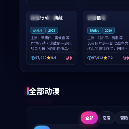
成就，罗见微与沈意林的
想一想。谢以诺领衔，高
99:54
99:37
对手戏自然克制，让整部
若初担任重要角色，戚南
影片在悬念...
柯的叙事节...
异境行动·典藏
长夜信号
美国
热播
英国
连载中
纪录片
2023
纪录片
2019
主演：
梁朝伟、雷佳音 等
主演：
刘亦菲、黄渤 等
异境行动·典藏是一部以
长夜信号是一部以战争为
战争为核心的影视作品，
核心的影视作品，围绕危
围绕危机、反转与人物成
机、反转与人物成长展
97,922
9.4
97,913
7.2
战争
战
长展开，整体节奏紧凑，
开，整体节奏紧凑，值得
值得推荐观看。
推荐观看。
全部动漫
全部
恋爱
冒险