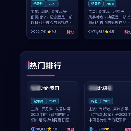
纪录片
2021
纪录片
2018
主演：
周迅、刘亦菲 等
主演：
刘亦菲、汤唯 等
银翼指令·纪念版是一部
风暴特攻·典藏是一部以
以科幻为核心的影视作
科幻为核心的影视作品，
品，围绕危机、反转与人
围绕危机、反转与人物成
22,741
9.5
71,653
9.5
科幻
科
物成长展开，整体节奏紧
长展开，整体节奏紧凑，
凑，值得推荐观看。
值得推荐观看。
热门排行
99:22
99:18
致那时的我们
寻找北极星
中国
4K
中国
4K
纪录片
2019
综艺
2023
主演：
罗见微、沈意林 等
主演：
谢以诺、高若初 等
2019年的《致那时的我
《寻找北极星》是2023年
们》是高桥纯再度打磨的
中国香港出品的犯罪新
喜剧佳作。中国大陆的取
作，主创团队希望用公路
98,831
7.8
98,780
9.3
喜剧
犯
景与都市寓言的氛围相互
冒险的故事让观众停下来