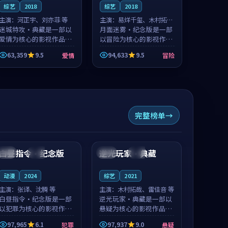
综艺
2018
综艺
2018
主演：
河正宇、刘亦菲 等
主演：
易烊千玺、木村拓哉
迷城特攻·典藏是一部以
等
月面迷雾·纪念版是一部
爱情为核心的影视作品，
以冒险为核心的影视作
围绕危机、反转与人物成
品，围绕危机、反转与人
63,359
9.5
94,633
9.5
爱情
冒险
长展开，整体节奏紧凑，
物成长展开，整体节奏紧
值得推荐观看。
凑，值得推荐观看。
完整榜单
99:07
99:45
白昼指令·纪念版
逆光玩家·典藏
中国
高分
英国
完结
动漫
2024
综艺
2021
主演：
张译、沈腾 等
主演：
木村拓哉、雷佳音 等
白昼指令·纪念版是一部
逆光玩家·典藏是一部以
以犯罪为核心的影视作
悬疑为核心的影视作品，
品，围绕危机、反转与人
围绕危机、反转与人物成
97,965
6.1
97,937
9.0
犯罪
悬疑
物成长展开，整体节奏紧
长展开，整体节奏紧凑，