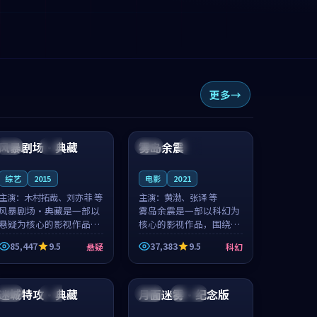
更多
99:16
99:34
风暴剧场·典藏
雾岛余震
法国
高分
泰国
完结
综艺
2015
电影
2021
主演：
木村拓哉、刘亦菲 等
主演：
黄渤、张译 等
风暴剧场·典藏是一部以
雾岛余震是一部以科幻为
悬疑为核心的影视作品，
核心的影视作品，围绕危
围绕危机、反转与人物成
机、反转与人物成长展
85,447
9.5
37,383
9.5
悬疑
科幻
长展开，整体节奏紧凑，
开，整体节奏紧凑，值得
值得推荐观看。
推荐观看。
99:56
99:29
迷城特攻·典藏
月面迷雾·纪念版
泰国
高分
中国
连载中