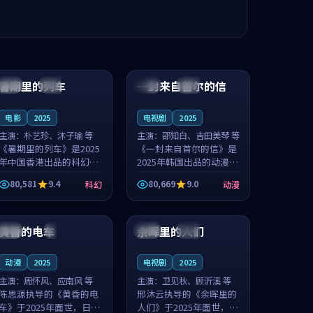
99:24
99:36
暑期里的列车
一封来自首尔的信
中国
杜比
韩国
热播
电影
2025
电视剧
2025
主演：
朴艺珍、沐子瑜 等
主演：
邵知白、吉田美琴 等
《暑期里的列车》是2025
《一封来自首尔的信》是
年中国香港出品的科幻新
2025年韩国出品的动漫新
作，主创团队希望用城市
作，主创团队希望用高考
80,581
9.4
80,669
9.0
科幻
动漫
夜归人的故事让观众停下
往事的故事让观众停下来
来想一想。朴艺珍领衔，
想一想。邵知白领衔，吉
99:20
99:56
沐子瑜担任重要角色，郑
田美琴担任重要角色，谢
书延的叙...
承南的叙...
黄昏的电车
余晖里的人们
日本
4K
泰国
完结
动漫
2025
电视剧
2025
主演：
周怀风、应南风 等
主演：
卫见秋、顾沂溪 等
陈思源执导的《黄昏的电
邢沐云执导的《余晖里的
车》于2025年面世，日本
人们》于2025年面世，泰