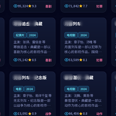
泰国的城市气质与母女情
台湾的城市气质与异国相
95,324
9.3
71,842
7.7
罪
喜剧
犯罪
深的人物心境共同构筑了
遇的人物心境共同构筑了
影片基调。顾予安、戚南
影片基调。山下凉太、沈
99:21
99:20
柯用细腻的表演撑起整部
知韵用细腻的表演撑起整
喜剧电影...
部犯罪电...
寒锋追击·典藏
月面列车
日本
杜比
中国
热播
纪录片
2024
电视剧
2024
主演：
张译、雷佳音 等
主演：
章子怡、汤唯 等
寒锋追击·典藏是一部以
月面列车是一部以犯罪为
喜剧为核心的影视作品，
核心的影视作品，围绕危
围绕危机、反转与人物成
机、反转与人物成长展
75,142
8.5
53,589
8.1
罪
喜剧
犯罪
长展开，整体节奏紧凑，
开，整体节奏紧凑，值得
值得推荐观看。
推荐观看。
99:54
99:10
无名列车·纪念版
暴雪潜伏·典藏
法国
杜比
中国
连载中
电影
2024
电视剧
2024
主演：
章子怡、易烊千玺 等
主演：
沈腾、黄渤 等
无名列车·纪念版是一部
暴雪潜伏·典藏是一部以
以战争为核心的影视作
动作为核心的影视作品，
品，围绕危机、反转与人
围绕危机、反转与人物成
13,091
8.9
66,456
8.8
疑
战争
动作
物成长展开，整体节奏紧
长展开，整体节奏紧凑，