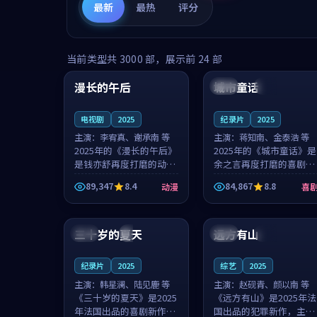
最新
最热
评分
99:16
99:52
当前类型共
3000
部，展示前
24
部
漫长的午后
城市童话
中国
高分
美国
院线
电视剧
2025
纪录片
2025
主演：
李宥真、谢承南 等
主演：
蒋知南、金泰浩 等
2025年的《漫长的午后》
2025年的《城市童话》是
是钱亦舒再度打磨的动漫
余之言再度打磨的喜剧佳
佳作。中国大陆的取景与
作。美国的取景与历史战
89,347
8.4
84,867
8.8
动漫
喜
海岛日常的氛围相互成
争的氛围相互成就，蒋知
就，李宥真与谢承南的对
南与金泰浩的对手戏自然
99:12
99:48
手戏自然克制，让整部影
克制，让整部影片在悬念
片在悬念与...
与温度之...
三十岁的夏天
远方有山
法国
4K
法国
独播
纪录片
2025
综艺
2025
主演：
韩星澜、陆见鹿 等
主演：
赵砚青、颜以南 等
《三十岁的夏天》是2025
《远方有山》是2025年法
年法国出品的喜剧新作，
国出品的犯罪新作，主创