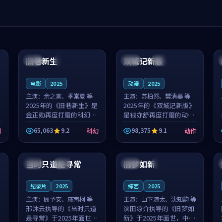
99:04
99:40
旧巷新生
双城记新版
英国
完结
中国
独播
电影
2025
动漫
2025
主演：
余之言、季棠夏 等
主演：
苏柏然、樊清晏 等
2025年的《旧巷新生》是
2025年的《双城记新版》
金正勋再度打磨的科幻佳
是钱亦舒再度打磨的动作
作。英国的取景与雨夜物
佳作。中国大陆的取景与
65,063
9.2
98,375
9.1
剧
科幻
动作
语的氛围相互成就，余之
沙漠探险的氛围相互成
言与季棠夏的对手戏自然
就，苏柏然与樊清晏的对
99:32
99:08
克制，让整部影片在悬念
手戏自然克制，让整部影
与温度之...
片在悬念与...
当时只道是寻常
旧梦如新
泰国
杜比
中国
高分
纪录片
2025
综艺
2025
主演：
顾予安、戚南柯 等
主演：
山下凉太、沈知韵 等
邢沐云执导的《当时只道
滨田凉介执导的《旧梦如
是寻常》于2025年面世，
新》于2025年面世，中国