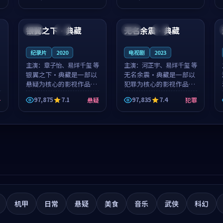
筑了影片基调。莫如初、
就，苏柏然与樊清晏的对
99:31
99:00
林星桥用细腻的表演撑起
手戏自然克制，让整部影
整部科幻电影...
片在悬念与...
银翼之下·典藏
无名余震·典藏
中国
热播
中国
高分
纪录片
2020
电视剧
2023
主演：
章子怡、易烊千玺 等
主演：
河正宇、易烊千玺 等
银翼之下·典藏是一部以
无名余震·典藏是一部以
悬疑为核心的影视作品，
犯罪为核心的影视作品，
围绕危机、反转与人物成
围绕危机、反转与人物成
97,875
7.1
97,835
7.4
争
悬疑
犯罪
长展开，整体节奏紧凑，
长展开，整体节奏紧凑，
值得推荐观看。
值得推荐观看。
机甲
日常
悬疑
美食
音乐
武侠
科幻