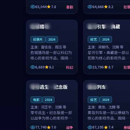
主创团队希望用深夜电台
团队希望用高校追梦的故
63,044
7.8
64,666
8.2
喜剧
犯
的故事让观众停下来想一
事让观众停下来想一想。
想。韩星澜领衔，陆见鹿
赵砚青领衔，颜以南担任
99:50
99:52
担任重要角色，山田纯一
重要角色，山田纯一的叙
的叙事节...
事节奏一...
危城猎场
星河引擎·典藏
韩国
连载中
韩国
完结
纪录片
2024
综艺
2024
主演：
雷佳音、周迅 等
主演：
梁朝伟、沈腾 等
危城猎场是一部以科幻为
星河引擎·典藏是一部以
核心的影视作品，围绕危
犯罪为核心的影视作品，
机、反转与人物成长展
围绕危机、反转与人物成
6,689
6.1
23,796
8.7
科幻
犯
开，整体节奏紧凑，值得
长展开，整体节奏紧凑，
推荐观看。
值得推荐观看。
99:38
99:54
零号逃生·纪念版
雾岛列车
法国
高分
中国
院线
电影
2024
综艺
2024
主演：
河正宇、沈腾 等
主演：
黄渤、沈腾 等
零号逃生·纪念版是一部
雾岛列车是一部以悬疑为
以战争为核心的影视作
核心的影视作品，围绕危
品，围绕危机、反转与人
机、反转与人物成长展
77,740
7.0
87,195
7.4
战争
悬
物成长展开，整体节奏紧
开，整体节奏紧凑，值得