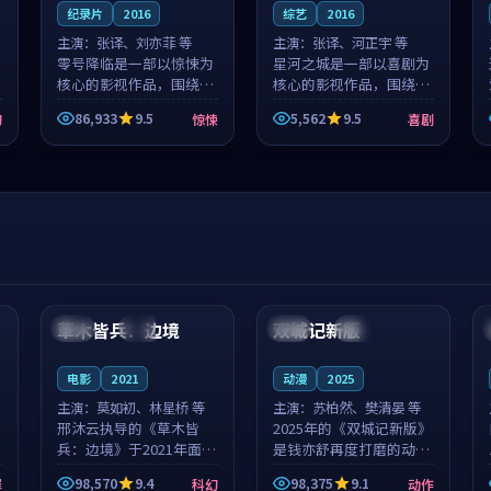
纪录片
2016
综艺
2016
主演：
张译、刘亦菲 等
主演：
张译、河正宇 等
零号降临是一部以惊悚为
星河之城是一部以喜剧为
核心的影视作品，围绕危
核心的影视作品，围绕危
机、反转与人物成长展
机、反转与人物成长展
86,933
9.5
5,562
9.5
幻
惊悚
喜剧
开，整体节奏紧凑，值得
开，整体节奏紧凑，值得
推荐观看。
推荐观看。
99:44
99:40
草木皆兵：边境
双城记新版
泰国
独播
中国
独播
电影
2021
动漫
2025
主演：
莫如初、林星桥 等
主演：
苏柏然、樊清晏 等
邢沐云执导的《草木皆
2025年的《双城记新版》
兵：边境》于2021年面
是钱亦舒再度打磨的动作
世，泰国的城市气质与校
佳作。中国大陆的取景与
98,570
9.4
98,375
9.1
罪
科幻
动作
园青春的人物心境共同构
沙漠探险的氛围相互成