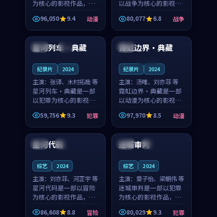
为核心的影视作品，围
以战争为核心的影视作
绕危机、反转与人物成
品，围绕危机、反转与
96,050
9.4
80,077
6.8
动漫
战争
长展开，整体节奏紧
人物成长展开，整体节
99:55
99:32
凑，值得推荐观看。
奏紧凑，值得推荐观
看。
星河列车·典藏
霓虹边界·典藏
中国
4K
法国
连载中
纪录片
2024
纪录片
2024
主演：
张译、木村拓哉 等
主演：
汤唯、刘亦菲 等
星河列车·典藏是一部
霓虹边界·典藏是一部
以犯罪为核心的影视作
以动漫为核心的影视作
品，围绕危机、反转与
品，围绕危机、反转与
59,756
9.3
97,970
8.5
犯罪
动漫
人物成长展开，整体节
人物成长展开，整体节
99:24
99:24
奏紧凑，值得推荐观
奏紧凑，值得推荐观
看。
看。
星河代码
迷城审判
中国
院线
韩国
热播
综艺
2024
综艺
2024
主演：
刘亦菲、河正宇 等
主演：
章子怡、梁朝伟 等
星河代码是一部以冒险
迷城审判是一部以犯罪
为核心的影视作品，围
为核心的影视作品，围
绕危机、反转与人物成
绕危机、反转与人物成
86,608
8.8
80,029
9.3
冒险
犯罪
长展开，整体节奏紧
长展开，整体节奏紧