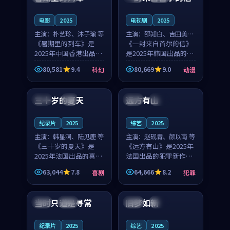
之...
与...
电影
2025
电视剧
2025
主演：
朴艺珍、沐子瑜 等
主演：
邵知白、吉田美琴
《暑期里的列车》是
等
《一封来自首尔的信》
2025年中国香港出品的
是2025年韩国出品的动
科幻新作，主创团队希
漫新作，主创团队希望
80,581
9.4
80,669
9.0
科幻
动漫
望用城市夜归人的故事
用高考往事的故事让观
99:12
99:48
让观众停下来想一想。
众停下来想一想。邵知
朴艺珍领衔，沐子瑜担
白领衔，吉田美琴担任
三十岁的夏天
远方有山
法国
4K
法国
独播
任重要角色，郑书延的
重要角色，谢承南的
叙...
叙...
纪录片
2025
综艺
2025
主演：
韩星澜、陆见鹿 等
主演：
赵砚青、颜以南 等
《三十岁的夏天》是
《远方有山》是2025年
2025年法国出品的喜剧
法国出品的犯罪新作，
新作，主创团队希望用
主创团队希望用高校追
63,044
7.8
64,666
8.2
喜剧
犯罪
深夜电台的故事让观众
梦的故事让观众停下来
99:32
99:08
停下来想一想。韩星澜
想一想。赵砚青领衔，
领衔，陆见鹿担任重要
颜以南担任重要角色，
当时只道是寻常
旧梦如新
泰国
杜比
中国
高分
角色，山田纯一的叙事
山田纯一的叙事节奏
节...
一...
纪录片
2025
综艺
2025