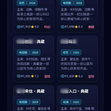
综艺
2024
电视剧
2018
主演：
沈腾、梁朝伟 等
主演：
木村拓哉、沈腾 等
南港之城是一部以科幻
迷城边界·纪念版是一
为核心的影视作品，围
部以悬疑为核心的影视
绕危机、反转与人物成
作品，围绕危机、反转
97,910
9.0
97,896
8.3
科幻
悬疑
长展开，整体节奏紧
与人物成长展开，整体
99:03
99:42
凑，值得推荐观看。
节奏紧凑，值得推荐观
看。
终局回廊·典藏
终局玩家
英国
完结
法国
热播
电视剧
2020
综艺
2015
主演：
木村拓哉、周迅 等
主演：
雷佳音、易烊千玺
终局回廊·典藏是一部
等
终局玩家是一部以冒险
以冒险为核心的影视作
为核心的影视作品，围
品，围绕危机、反转与
绕危机、反转与人物成
97,891
7.1
97,835
6.3
冒险
冒险
人物成长展开，整体节
长展开，整体节奏紧
99:56
99:23
奏紧凑，值得推荐观
凑，值得推荐观看。
看。
星河来信·典藏
月面入口·典藏
英国
韩国
连载中
连载中
电视剧
2019
动漫
2021
主演：
刘亦菲、雷佳音 等
主演：
易烊千玺、汤唯 等