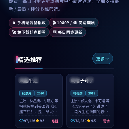
即看，每日同步更新热播片单与新片速递，全库支持最
新 / 最热 / 评分多维筛选。
📱 手机端流畅播放
🎬 1080P / 4K 高清画质
🚀 免下载即点即看
🆕 每日同步更新
精选推荐
更多
99:07
99:21
风起平江
风信子开了
美国
完结
法国
4K
纪录片
2020
电视剧
2018
主演：
林星桥、时晴方 等
主演：
颜以南、余可遇 等
把镜头拉到美国的《风
《风信子开了》讲述了
起平江》，是一部以时
一段发生在法国的春日
光记忆为底色的悬疑作
漫步故事。颜以南饰演
97,126
9.5
78,850
9.5
悬疑
爱情
品。林星桥和时晴方贡
的主角与余可遇的角色
99:53
99:48
献了2020年颇受关注的
因一场意外卷入更深的