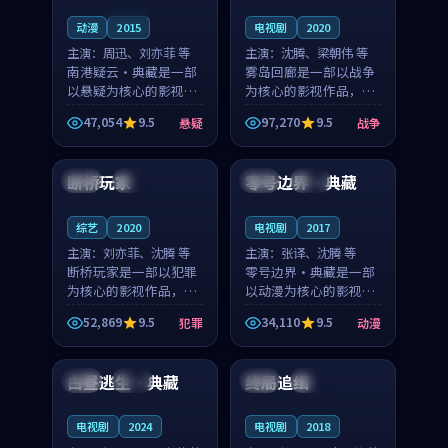
连载中
动漫
2015
电视剧
2020
主演：
周迅、刘亦菲 等
主演：
沈腾、梁朝伟 等
南港疑云·典藏是一部
雾岛回廊是一部以战争
以悬疑为核心的影视作
为核心的影视作品，围
品，围绕危机、反转与
绕危机、反转与人物成
47,054
9.5
97,270
9.5
悬疑
战争
人物成长展开，整体节
长展开，整体节奏紧
99:27
99:44
奏紧凑，值得推荐观
凑，值得推荐观看。
看。
断桥玩家
零号边界·典藏
中国
热播
法国
院线
综艺
2020
电视剧
2017
主演：
刘亦菲、沈腾 等
主演：
张译、沈腾 等
断桥玩家是一部以犯罪
零号边界·典藏是一部
为核心的影视作品，围
以动漫为核心的影视作
绕危机、反转与人物成
品，围绕危机、反转与
52,869
9.5
34,110
9.5
犯罪
动漫
长展开，整体节奏紧
人物成长展开，整体节
99:08
99:09
凑，值得推荐观看。
奏紧凑，值得推荐观
看。
白昼逃生·典藏
终局追缉
日本
独播
中国
高分
电视剧
2024
电视剧
2018