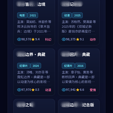
沈意林的对手戏自然克
领衔，高若初担任重要
草木皆兵：边境
双城记新版
泰国
独播
中国
独播
制，让整部影片在悬
角色，戚南柯的叙事
念...
节...
电影
2021
动漫
2025
主演：
莫如初、林星桥 等
主演：
苏柏然、樊清晏 等
邢沐云执导的《草木皆
2025年的《双城记新
兵：边境》于2021年面
版》是钱亦舒再度打磨
世，泰国的城市气质与
的动作佳作。中国大陆
98,570
9.4
98,375
9.1
科幻
动作
校园青春的人物心境共
的取景与沙漠探险的氛
99:32
99:47
同构筑了影片基调。莫
围相互成就，苏柏然与
如初、林星桥用细腻的
樊清晏的对手戏自然克
霓虹边界·典藏
断桥回声·典藏
法国
中国
4K
表演撑起整部科幻电
制，让整部影片在悬念
影...
与...
连载中
纪录片
2024
纪录片
2016
主演：
汤唯、刘亦菲 等
主演：
章子怡、黄渤 等
霓虹边界·典藏是一部
断桥回声·典藏是一部
以动漫为核心的影视作
以爱情为核心的影视作
品，围绕危机、反转与
品，围绕危机、反转与
97,970
8.5
97,941
6.6
动漫
爱情
人物成长展开，整体节
人物成长展开，整体节
99:39
99:32
奏紧凑，值得推荐观
奏紧凑，值得推荐观
看。
看。
南港之城
迷城边界·纪念版
中国
4K
美国
完结