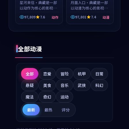
星河来信·典藏是一部
月面入口·典藏是一部
以动作为核心的影视作
以动漫为核心的影视作
品，围绕危机、反转与
品，围绕危机、反转与
97,809
7.6
97,801
7.4
动作
动漫
人物成长展开，整体节
人物成长展开，整体节
奏紧凑，值得推荐观
奏紧凑，值得推荐观
看。
看。
全部动漫
全部
恋爱
冒险
机甲
日常
悬疑
美食
音乐
武侠
科幻
魔法
奇幻
运动
最新
最热
评分