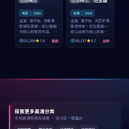
危城玩家
南港特攻·纪念版
电影
2024
动漫
2024
主演：
章子怡、汤唯 等
主演：
章子怡、河正宇 等
危城玩家是一部以喜剧
南港特攻·纪念版是一
为核心的影视作品，围
部以战争为核心的影视
绕危机、反转与人物成
作品，围绕危机、反转
13,256
7.8
38,137
8.7
喜剧
战争
长展开，整体节奏紧
与人物成长展开，整体
凑，值得推荐观看。
节奏紧凑，值得推荐观
看。
探索更多高清分类
手机高清视频在线看 · 全分区一键直达