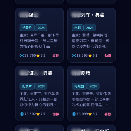
99:02
99:23
凑，值得推荐观看。
凑，值得推荐观看。
终局疑云
暗夜列车·典藏
中国
高分
日本
连载中
纪录片
2024
电影
2024
主演：
易烊千玺、张译 等
主演：
黄渤、梁朝伟 等
终局疑云是一部以喜剧
暗夜列车·典藏是一部
为核心的影视作品，围
以动漫为核心的影视作
绕危机、反转与人物成
品，围绕危机、反转与
28,760
6.2
13,595
6.1
喜剧
动漫
长展开，整体节奏紧
人物成长展开，整体节
99:34
99:24
凑，值得推荐观看。
奏紧凑，值得推荐观
看。
霓虹证人·典藏
暗夜剧场
法国
院线
美国
连载中
纪录片
2024
电视剧
2024
主演：
河正宇、刘亦菲 等
主演：
雷佳音、梁朝伟 等
霓虹证人·典藏是一部
暗夜剧场是一部以喜剧
以惊悚为核心的影视作
为核心的影视作品，围
品，围绕危机、反转与
绕危机、反转与人物成
73,502
7.5
53,099
6.7
惊悚
喜剧
人物成长展开，整体节
长展开，整体节奏紧
99:52
94:18
奏紧凑，值得推荐观
凑，值得推荐观看。
看。
美国
完结
中国
院线