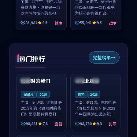
主演：
河正宇、刘亦菲 等
主演：
河正宇、章子怡 等
白昼逃生·典藏是一部
终局追缉是一部以战争
以惊悚为核心的影视作
为核心的影视作品，围
品，围绕危机、反转与
绕危机、反转与人物成
35,981
9.5
55,941
9.5
惊悚
战争
人物成长展开，整体节
长展开，整体节奏紧
奏紧凑，值得推荐观
凑，值得推荐观看。
看。
热门排行
完整榜单
99:22
99:18
致那时的我们
寻找北极星
中国
4K
中国
4K
纪录片
2019
综艺
2023
主演：
罗见微、沈意林 等
主演：
谢以诺、高若初 等
2019年的《致那时的我
《寻找北极星》是2023
们》是高桥纯再度打磨
年中国香港出品的犯罪
的喜剧佳作。中国大陆
新作，主创团队希望用
98,831
7.8
98,780
9.3
喜剧
犯罪
的取景与都市寓言的氛
公路冒险的故事让观众
99:44
99:40
围相互成就，罗见微与
停下来想一想。谢以诺