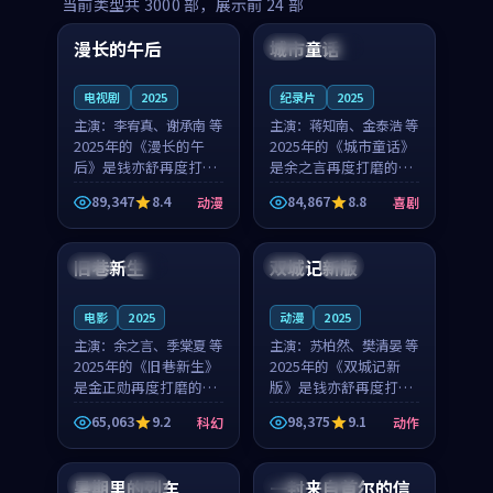
99:16
99:52
当前类型共
3000
部，展示前
24
部
漫长的午后
城市童话
中国
高分
美国
院线
电视剧
2025
纪录片
2025
主演：
李宥真、谢承南 等
主演：
蒋知南、金泰浩 等
2025年的《漫长的午
2025年的《城市童话》
后》是钱亦舒再度打磨
是余之言再度打磨的喜
的动漫佳作。中国大陆
剧佳作。美国的取景与
89,347
8.4
84,867
8.8
动漫
喜剧
的取景与海岛日常的氛
历史战争的氛围相互成
99:04
99:40
围相互成就，李宥真与
就，蒋知南与金泰浩的
谢承南的对手戏自然克
对手戏自然克制，让整
旧巷新生
双城记新版
英国
完结
中国
独播
制，让整部影片在悬念
部影片在悬念与温度
与...
之...
电影
2025
动漫
2025
主演：
余之言、季棠夏 等
主演：
苏柏然、樊清晏 等
2025年的《旧巷新生》
2025年的《双城记新
是金正勋再度打磨的科
版》是钱亦舒再度打磨
幻佳作。英国的取景与
的动作佳作。中国大陆
65,063
9.2
98,375
9.1
科幻
动作
雨夜物语的氛围相互成
的取景与沙漠探险的氛
99:24
99:36
就，余之言与季棠夏的
围相互成就，苏柏然与
对手戏自然克制，让整
樊清晏的对手戏自然克
暑期里的列车
一封来自首尔的信
中国
杜比
韩国
热播
部影片在悬念与温度
制，让整部影片在悬念