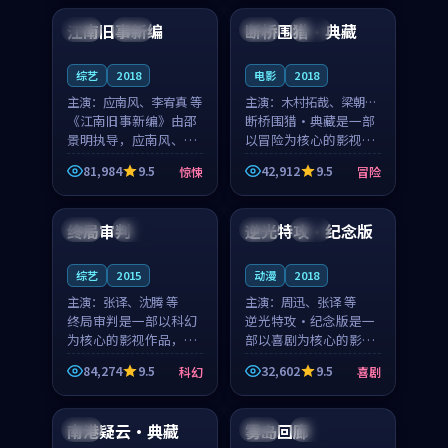
合作演出，影片在情感
纠葛，爱情元素贯穿始
江南旧事新编
断桥围猎·典藏
日本
院线
法国
院线
层次与现实质感之间
终，节奏稳健而富有张
游...
力，...
综艺
2018
电影
2018
主演：
应南风、李宥真 等
主演：
木村拓哉、梁朝伟
《江南旧事新编》由邵
等
断桥围猎·典藏是一部
景明执导，应南风、李
以冒险为核心的影视作
宥真领衔主演，是一部
品，围绕危机、反转与
81,984
9.5
42,912
9.5
惊悚
冒险
2018年上映的日本惊悚
人物成长展开，整体节
99:14
99:06
综艺。影片以邻里温情
奏紧凑，值得推荐观
为切入，呈现一段从初
看。
终局审判
逆光特攻·纪念版
日本
独播
中国
高分
遇到告别都浸着真实
情...
综艺
2015
动漫
2018
主演：
张译、沈腾 等
主演：
周迅、张译 等
终局审判是一部以科幻
逆光特攻·纪念版是一
为核心的影视作品，围
部以喜剧为核心的影视
绕危机、反转与人物成
作品，围绕危机、反转
84,274
9.5
32,602
9.5
科幻
喜剧
长展开，整体节奏紧
与人物成长展开，整体
93:47
99:21
凑，值得推荐观看。
节奏紧凑，值得推荐观
看。
南港疑云·典藏
雾岛回廊
韩国
泰国
院线