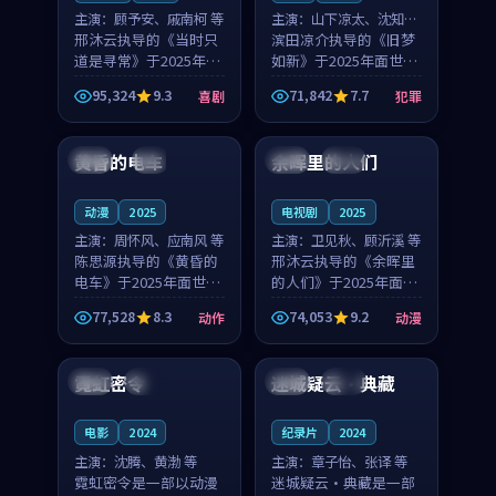
主演：
顾予安、戚南柯 等
主演：
山下凉太、沈知韵
邢沐云执导的《当时只
等
滨田凉介执导的《旧梦
道是寻常》于2025年面
如新》于2025年面世，
世，泰国的城市气质与
中国台湾的城市气质与
95,324
9.3
71,842
7.7
喜剧
犯罪
母女情深的人物心境共
异国相遇的人物心境共
99:20
99:56
同构筑了影片基调。顾
同构筑了影片基调。山
予安、戚南柯用细腻的
下凉太、沈知韵用细腻
黄昏的电车
余晖里的人们
日本
4K
泰国
完结
表演撑起整部喜剧电
的表演撑起整部犯罪
影...
电...
动漫
2025
电视剧
2025
主演：
周怀风、应南风 等
主演：
卫见秋、顾沂溪 等
陈思源执导的《黄昏的
邢沐云执导的《余晖里
电车》于2025年面世，
的人们》于2025年面
日本的城市气质与渔村
世，泰国的城市气质与
77,528
8.3
74,053
9.2
动作
动漫
故事的人物心境共同构
小镇生活的人物心境共
91:18
99:04
筑了影片基调。周怀
同构筑了影片基调。卫
风、应南风用细腻的表
见秋、顾沂溪用细腻的
霓虹密令
迷城疑云·典藏
英国
独播
英国
完结
演撑起整部动作电影，
表演撑起整部动漫电
剧...
影，...
电影
2024
纪录片
2024
主演：
沈腾、黄渤 等
主演：
章子怡、张译 等
霓虹密令是一部以动漫
迷城疑云·典藏是一部