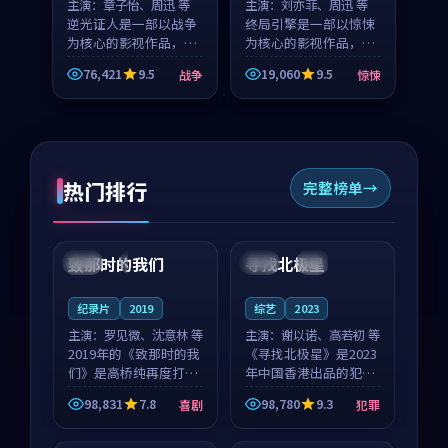
主演：
章子怡、周迅 等
主演：
刘亦菲、周迅 等
逆光证人是一部以战争
终局引擎是一部以惊悚
为核心的影视作品，围
为核心的影视作品，围
绕危机、反转与人物成
绕危机、反转与人物成
76,421
9.5
19,060
9.5
战争
惊悚
长展开，整体节奏紧
长展开，整体节奏紧
凑，值得推荐观看。
凑，值得推荐观看。
热门排行
完整榜单
99:22
99:18
致那时的我们
寻找北极星
中国
4K
中国
4K
纪录片
2019
综艺
2023
主演：
罗见微、沈意林 等
主演：
谢以诺、高若初 等
2019年的《致那时的我
《寻找北极星》是2023
们》是高桥纯再度打磨
年中国香港出品的犯罪
的喜剧佳作。中国大陆
新作，主创团队希望用
98,831
7.8
98,780
9.3
喜剧
犯罪
的取景与都市寓言的氛
公路冒险的故事让观众
99:44
99:40
围相互成就，罗见微与
停下来想一想。谢以诺