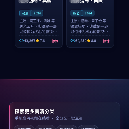
逆光回响·典藏
银翼猎局·典藏
连载中
连载中
动漫
2024
综艺
2024
主演：
河正宇、汤唯 等
主演：
汤唯、章子怡 等
逆光回响·典藏是一部
银翼猎局·典藏是一部
以惊悚为核心的影视作
以惊悚为核心的影视作
品，围绕危机、反转与
品，围绕危机、反转与
43,367
7.6
64,350
8.8
惊悚
惊悚
人物成长展开，整体节
人物成长展开，整体节
奏紧凑，值得推荐观
奏紧凑，值得推荐观
看。
看。
探索更多高清分类
手机高清视频在线看 · 全分区一键直达