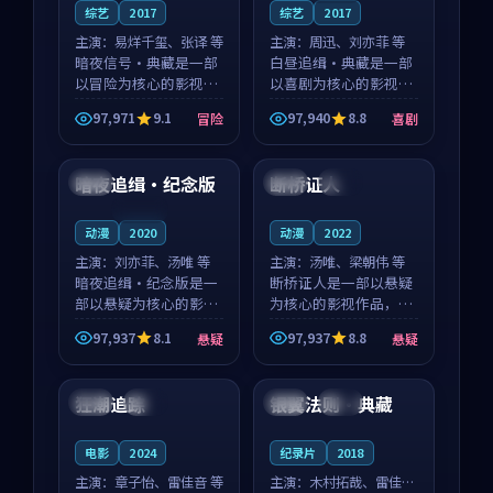
综艺
2017
综艺
2017
主演：
易烊千玺、张译 等
主演：
周迅、刘亦菲 等
暗夜信号·典藏是一部
白昼追缉·典藏是一部
以冒险为核心的影视作
以喜剧为核心的影视作
品，围绕危机、反转与
品，围绕危机、反转与
97,971
9.1
97,940
8.8
冒险
喜剧
人物成长展开，整体节
人物成长展开，整体节
99:33
99:09
奏紧凑，值得推荐观
奏紧凑，值得推荐观
看。
看。
暗夜追缉·纪念版
断桥证人
中国
韩国
院线
连载中
动漫
2020
动漫
2022
主演：
刘亦菲、汤唯 等
主演：
汤唯、梁朝伟 等
暗夜追缉·纪念版是一
断桥证人是一部以悬疑
部以悬疑为核心的影视
为核心的影视作品，围
作品，围绕危机、反转
绕危机、反转与人物成
97,937
8.1
97,937
8.8
悬疑
悬疑
与人物成长展开，整体
长展开，整体节奏紧
99:54
99:23
节奏紧凑，值得推荐观
凑，值得推荐观看。
看。
狂潮追踪
银翼法则·典藏
泰国
高分
中国
热播
电影
2024
纪录片
2018
主演：
章子怡、雷佳音 等
主演：
木村拓哉、雷佳音