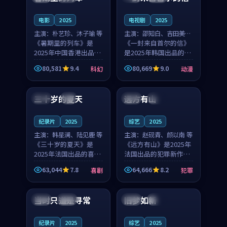
之...
与...
电影
2025
电视剧
2025
主演：
朴艺珍、沐子瑜 等
主演：
邵知白、吉田美琴
《暑期里的列车》是
等
《一封来自首尔的信》
2025年中国香港出品的
是2025年韩国出品的动
科幻新作，主创团队希
漫新作，主创团队希望
80,581
9.4
80,669
9.0
科幻
动漫
望用城市夜归人的故事
用高考往事的故事让观
99:12
99:48
让观众停下来想一想。
众停下来想一想。邵知
朴艺珍领衔，沐子瑜担
白领衔，吉田美琴担任
三十岁的夏天
远方有山
法国
4K
法国
独播
任重要角色，郑书延的
重要角色，谢承南的
叙...
叙...
纪录片
2025
综艺
2025
主演：
韩星澜、陆见鹿 等
主演：
赵砚青、颜以南 等
《三十岁的夏天》是
《远方有山》是2025年
2025年法国出品的喜剧
法国出品的犯罪新作，
新作，主创团队希望用
主创团队希望用高校追
63,044
7.8
64,666
8.2
喜剧
犯罪
深夜电台的故事让观众
梦的故事让观众停下来
99:32
99:08
停下来想一想。韩星澜
想一想。赵砚青领衔，
领衔，陆见鹿担任重要
颜以南担任重要角色，
当时只道是寻常
旧梦如新
泰国
杜比
中国
高分
角色，山田纯一的叙事
山田纯一的叙事节奏
节...
一...
纪录片
2025
综艺
2025