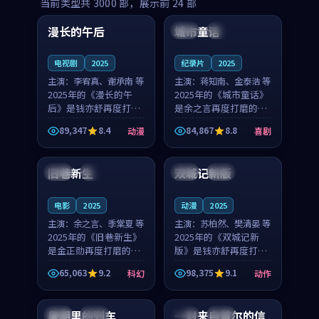
99:16
99:52
当前类型共
3000
部，展示前
24
部
漫长的午后
城市童话
中国
高分
美国
院线
电视剧
2025
纪录片
2025
主演：
李宥真、谢承南 等
主演：
蒋知南、金泰浩 等
2025年的《漫长的午
2025年的《城市童话》
后》是钱亦舒再度打磨
是余之言再度打磨的喜
的动漫佳作。中国大陆
剧佳作。美国的取景与
89,347
8.4
84,867
8.8
动漫
喜剧
的取景与海岛日常的氛
历史战争的氛围相互成
99:04
99:40
围相互成就，李宥真与
就，蒋知南与金泰浩的
谢承南的对手戏自然克
对手戏自然克制，让整
旧巷新生
双城记新版
英国
完结
中国
独播
制，让整部影片在悬念
部影片在悬念与温度
与...
之...
电影
2025
动漫
2025
主演：
余之言、季棠夏 等
主演：
苏柏然、樊清晏 等
2025年的《旧巷新生》
2025年的《双城记新
是金正勋再度打磨的科
版》是钱亦舒再度打磨
幻佳作。英国的取景与
的动作佳作。中国大陆
65,063
9.2
98,375
9.1
科幻
动作
雨夜物语的氛围相互成
的取景与沙漠探险的氛
99:24
99:36
就，余之言与季棠夏的
围相互成就，苏柏然与
对手戏自然克制，让整
樊清晏的对手戏自然克
暑期里的列车
一封来自首尔的信
中国
杜比
韩国
热播
部影片在悬念与温度
制，让整部影片在悬念