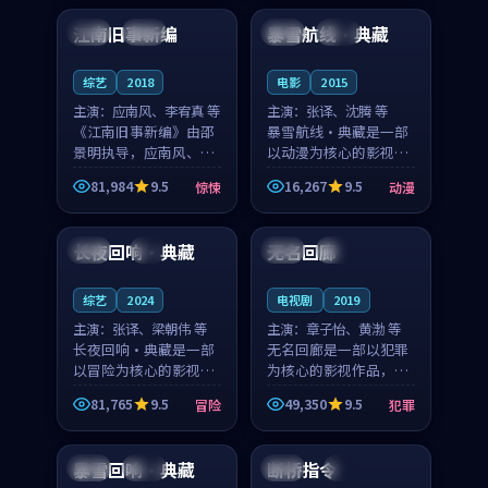
合作演出，影片在情感
纠葛，爱情元素贯穿始
江南旧事新编
暴雪航线·典藏
日本
院线
英国
热播
层次与现实质感之间
终，节奏稳健而富有张
游...
力，...
综艺
2018
电影
2015
主演：
应南风、李宥真 等
主演：
张译、沈腾 等
《江南旧事新编》由邵
暴雪航线·典藏是一部
景明执导，应南风、李
以动漫为核心的影视作
宥真领衔主演，是一部
品，围绕危机、反转与
81,984
9.5
16,267
9.5
惊悚
动漫
2018年上映的日本惊悚
人物成长展开，整体节
99:21
99:11
综艺。影片以邻里温情
奏紧凑，值得推荐观
为切入，呈现一段从初
看。
长夜回响·典藏
无名回廊
泰国
4K
韩国
热播
遇到告别都浸着真实
情...
综艺
2024
电视剧
2019
主演：
张译、梁朝伟 等
主演：
章子怡、黄渤 等
长夜回响·典藏是一部
无名回廊是一部以犯罪
以冒险为核心的影视作
为核心的影视作品，围
品，围绕危机、反转与
绕危机、反转与人物成
81,765
9.5
49,350
9.5
冒险
犯罪
人物成长展开，整体节
长展开，整体节奏紧
98:14
99:30
奏紧凑，值得推荐观
凑，值得推荐观看。
看。
暴雪回响·典藏
断桥指令
中国
独播
韩国
4K