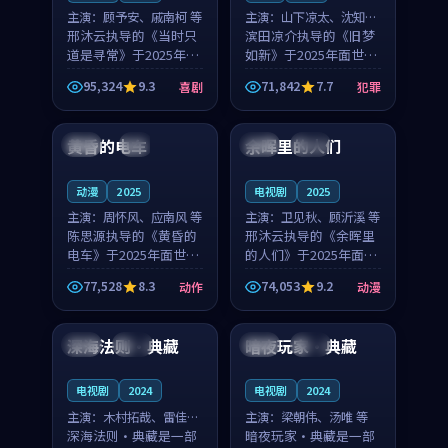
主演：
顾予安、戚南柯 等
主演：
山下凉太、沈知韵
邢沐云执导的《当时只
等
滨田凉介执导的《旧梦
道是寻常》于2025年面
如新》于2025年面世，
世，泰国的城市气质与
中国台湾的城市气质与
95,324
9.3
71,842
7.7
喜剧
犯罪
母女情深的人物心境共
异国相遇的人物心境共
99:20
99:56
同构筑了影片基调。顾
同构筑了影片基调。山
予安、戚南柯用细腻的
下凉太、沈知韵用细腻
黄昏的电车
余晖里的人们
日本
4K
泰国
完结
表演撑起整部喜剧电
的表演撑起整部犯罪
影...
电...
动漫
2025
电视剧
2025
主演：
周怀风、应南风 等
主演：
卫见秋、顾沂溪 等
陈思源执导的《黄昏的
邢沐云执导的《余晖里
电车》于2025年面世，
的人们》于2025年面
日本的城市气质与渔村
世，泰国的城市气质与
77,528
8.3
74,053
9.2
动作
动漫
故事的人物心境共同构
小镇生活的人物心境共
99:07
88:57
筑了影片基调。周怀
同构筑了影片基调。卫
风、应南风用细腻的表
见秋、顾沂溪用细腻的
深海法则·典藏
暗夜玩家·典藏
法国
热播
日本
热播
演撑起整部动作电影，
表演撑起整部动漫电
剧...
影，...
电视剧
2024
电视剧
2024
主演：
木村拓哉、雷佳音
主演：
梁朝伟、汤唯 等
等
深海法则·典藏是一部
暗夜玩家·典藏是一部