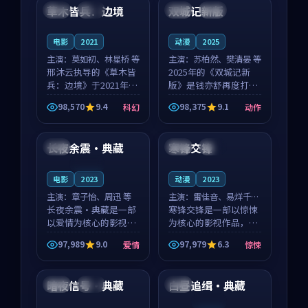
沈意林的对手戏自然克
领衔，高若初担任重要
草木皆兵：边境
双城记新版
泰国
独播
中国
独播
制，让整部影片在悬
角色，戚南柯的叙事
念...
节...
电影
2021
动漫
2025
主演：
莫如初、林星桥 等
主演：
苏柏然、樊清晏 等
邢沐云执导的《草木皆
2025年的《双城记新
兵：边境》于2021年面
版》是钱亦舒再度打磨
世，泰国的城市气质与
的动作佳作。中国大陆
98,570
9.4
98,375
9.1
科幻
动作
校园青春的人物心境共
的取景与沙漠探险的氛
99:01
99:55
同构筑了影片基调。莫
围相互成就，苏柏然与
如初、林星桥用细腻的
樊清晏的对手戏自然克
长夜余震·典藏
寒锋交锋
韩国
日本
院线
表演撑起整部科幻电
制，让整部影片在悬念
影...
与...
连载中
电影
2023
动漫
2023
主演：
章子怡、周迅 等
主演：
雷佳音、易烊千玺
长夜余震·典藏是一部
等
寒锋交锋是一部以惊悚
以爱情为核心的影视作
为核心的影视作品，围
品，围绕危机、反转与
绕危机、反转与人物成
97,989
9.0
97,979
6.3
爱情
惊悚
人物成长展开，整体节
长展开，整体节奏紧
99:40
99:52
奏紧凑，值得推荐观
凑，值得推荐观看。
看。
暗夜信号·典藏
白昼追缉·典藏
法国
完结
日本
连载中