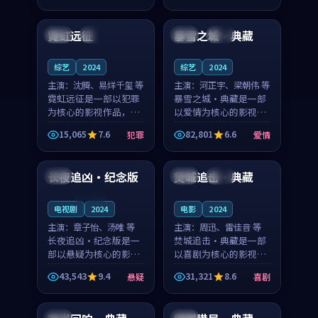
99:45
99:33
节奏紧凑，值得推荐观
奏紧凑，值得推荐观
看。
看。
霓虹远征
暴雪之城·典藏
日本
高分
法国
高分
综艺
2024
综艺
2024
主演：
沈腾、易烊千玺 等
主演：
河正宇、梁朝伟 等
霓虹远征是一部以犯罪
暴雪之城·典藏是一部
为核心的影视作品，围
以爱情为核心的影视作
绕危机、反转与人物成
品，围绕危机、反转与
15,065
7.6
82,801
6.6
犯罪
爱情
长展开，整体节奏紧
人物成长展开，整体节
91:38
99:15
凑，值得推荐观看。
奏紧凑，值得推荐观
看。
长夜追凶·纪念版
焚城追击·典藏
美国
中国
独播
连载中
电视剧
2024
电影
2024
主演：
章子怡、汤唯 等
主演：
周迅、雷佳音 等
长夜追凶·纪念版是一
焚城追击·典藏是一部
部以悬疑为核心的影视
以喜剧为核心的影视作
作品，围绕危机、反转
品，围绕危机、反转与
43,543
9.4
31,321
8.6
悬疑
喜剧
与人物成长展开，整体
人物成长展开，整体节
99:20
99:38
节奏紧凑，值得推荐观
奏紧凑，值得推荐观
看。
看。
美国
中国