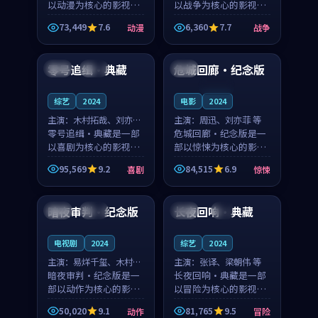
以动漫为核心的影视作
以战争为核心的影视作
品，围绕危机、反转与
品，围绕危机、反转与
73,449
7.6
6,360
7.7
动漫
战争
人物成长展开，整体节
人物成长展开，整体节
99:57
99:51
奏紧凑，值得推荐观
奏紧凑，值得推荐观
看。
看。
零号追缉·典藏
危城回廊·纪念版
日本
热播
美国
连载中
综艺
2024
电影
2024
主演：
木村拓哉、刘亦菲
主演：
周迅、刘亦菲 等
等
零号追缉·典藏是一部
危城回廊·纪念版是一
以喜剧为核心的影视作
部以惊悚为核心的影视
品，围绕危机、反转与
作品，围绕危机、反转
95,569
9.2
84,515
6.9
喜剧
惊悚
人物成长展开，整体节
与人物成长展开，整体
99:08
99:21
奏紧凑，值得推荐观
节奏紧凑，值得推荐观
看。
看。
暗夜审判·纪念版
长夜回响·典藏
中国
高分
泰国
4K
电视剧
2024
综艺
2024
主演：
易烊千玺、木村拓
主演：
张译、梁朝伟 等
哉 等
暗夜审判·纪念版是一
长夜回响·典藏是一部
部以动作为核心的影视
以冒险为核心的影视作
作品，围绕危机、反转
品，围绕危机、反转与
50,020
9.1
81,765
9.5
动作
冒险
与人物成长展开，整体
人物成长展开，整体节