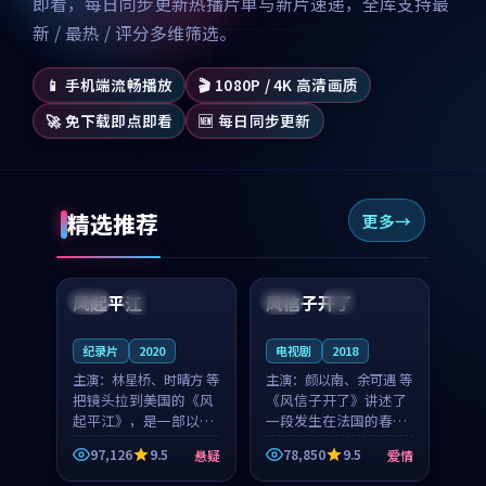
即看，每日同步更新热播片单与新片速递，全库支持最
新 / 最热 / 评分多维筛选。
📱 手机端流畅播放
🎬 1080P / 4K 高清画质
🚀 免下载即点即看
🆕 每日同步更新
精选推荐
更多
99:07
99:21
风起平江
风信子开了
美国
完结
法国
4K
纪录片
2020
电视剧
2018
主演：
林星桥、时晴方 等
主演：
颜以南、余可遇 等
把镜头拉到美国的《风
《风信子开了》讲述了
起平江》，是一部以时
一段发生在法国的春日
光记忆为底色的悬疑作
漫步故事。颜以南饰演
97,126
9.5
78,850
9.5
悬疑
爱情
品。林星桥和时晴方贡
的主角与余可遇的角色
99:53
88:30
献了2020年颇受关注的
因一场意外卷入更深的