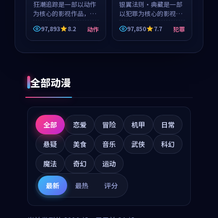
狂潮追踪是一部以动作
等
银翼法则·典藏是一部
为核心的影视作品，围
以犯罪为核心的影视作
绕危机、反转与人物成
品，围绕危机、反转与
97,893
8.2
97,850
7.7
动作
犯罪
长展开，整体节奏紧
人物成长展开，整体节
凑，值得推荐观看。
奏紧凑，值得推荐观
看。
全部动漫
全部
恋爱
冒险
机甲
日常
悬疑
美食
音乐
武侠
科幻
魔法
奇幻
运动
最新
最热
评分