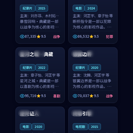
纪录片
2015
电影
2024
主演：
刘亦菲、木村拓哉
主演：
河正宇、章子怡 等
等
暴雪回响·典藏是一部
断桥指令是一部以犯罪
以战争为核心的影视作
为核心的影视作品，围
品，围绕危机、反转与
绕危机、反转与人物成
87,335
9.5
86,532
9.5
战争
犯罪
人物成长展开，整体节
长展开，整体节奏紧
99:10
99:39
奏紧凑，值得推荐观
凑，值得推荐观看。
看。
星河之城·典藏
银翼边界
中国
热播
中国
完结
纪录片
2022
纪录片
2020
主演：
章子怡、河正宇 等
主演：
沈腾、河正宇 等
星河之城·典藏是一部
银翼边界是一部以战争
以喜剧为核心的影视作
为核心的影视作品，围
品，围绕危机、反转与
绕危机、反转与人物成
95,716
9.5
70,037
9.5
喜剧
战争
人物成长展开，整体节
长展开，整体节奏紧
88:37
99:55
奏紧凑，值得推荐观
凑，值得推荐观看。
看。
逆光证人
终局引擎
英国
热播
英国
独播
电影
2020
电视剧
2015