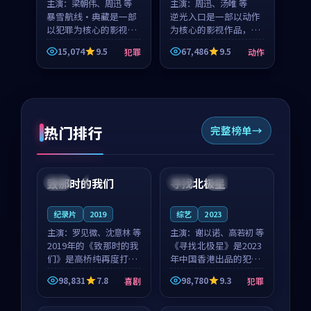
主演：
梁朝伟、周迅 等
主演：
周迅、汤唯 等
暴雪航线·典藏是一部
逆光入口是一部以动作
以犯罪为核心的影视作
为核心的影视作品，围
品，围绕危机、反转与
绕危机、反转与人物成
15,074
9.5
67,486
9.5
犯罪
动作
人物成长展开，整体节
长展开，整体节奏紧
奏紧凑，值得推荐观
凑，值得推荐观看。
看。
热门排行
完整榜单
99:22
99:18
致那时的我们
寻找北极星
中国
4K
中国
4K
纪录片
2019
综艺
2023
主演：
罗见微、沈意林 等
主演：
谢以诺、高若初 等
2019年的《致那时的我
《寻找北极星》是2023
们》是高桥纯再度打磨
年中国香港出品的犯罪
的喜剧佳作。中国大陆
新作，主创团队希望用
98,831
7.8
98,780
9.3
喜剧
犯罪
的取景与都市寓言的氛
公路冒险的故事让观众
99:44
99:40
围相互成就，罗见微与
停下来想一想。谢以诺