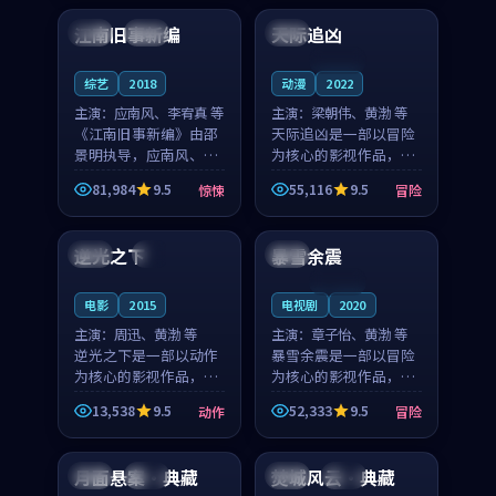
合作演出，影片在情感
纠葛，爱情元素贯穿始
江南旧事新编
天际追凶
日本
院线
美国
层次与现实质感之间
终，节奏稳健而富有张
游...
力，...
连载中
综艺
2018
动漫
2022
主演：
应南风、李宥真 等
主演：
梁朝伟、黄渤 等
《江南旧事新编》由邵
天际追凶是一部以冒险
景明执导，应南风、李
为核心的影视作品，围
宥真领衔主演，是一部
绕危机、反转与人物成
81,984
9.5
55,116
9.5
惊悚
冒险
2018年上映的日本惊悚
长展开，整体节奏紧
99:18
99:05
综艺。影片以邻里温情
凑，值得推荐观看。
为切入，呈现一段从初
逆光之下
暴雪余震
美国
4K
泰国
遇到告别都浸着真实
情...
连载中
电影
2015
电视剧
2020
主演：
周迅、黄渤 等
主演：
章子怡、黄渤 等
逆光之下是一部以动作
暴雪余震是一部以冒险
为核心的影视作品，围
为核心的影视作品，围
绕危机、反转与人物成
绕危机、反转与人物成
13,538
9.5
52,333
9.5
动作
冒险
长展开，整体节奏紧
长展开，整体节奏紧
99:32
99:00
凑，值得推荐观看。
凑，值得推荐观看。
月面悬案·典藏
焚城风云·典藏
中国
完结
英国
高分