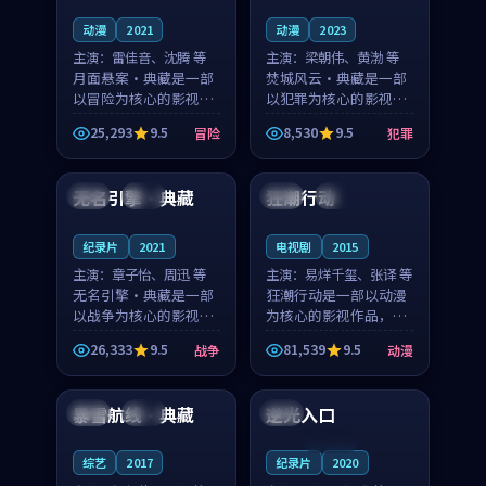
动漫
2021
动漫
2023
主演：
雷佳音、沈腾 等
主演：
梁朝伟、黄渤 等
月面悬案·典藏是一部
焚城风云·典藏是一部
以冒险为核心的影视作
以犯罪为核心的影视作
品，围绕危机、反转与
品，围绕危机、反转与
25,293
9.5
8,530
9.5
冒险
犯罪
人物成长展开，整体节
人物成长展开，整体节
99:59
99:25
奏紧凑，值得推荐观
奏紧凑，值得推荐观
看。
看。
无名引擎·典藏
狂潮行动
法国
完结
美国
杜比
纪录片
2021
电视剧
2015
主演：
章子怡、周迅 等
主演：
易烊千玺、张译 等
无名引擎·典藏是一部
狂潮行动是一部以动漫
以战争为核心的影视作
为核心的影视作品，围
品，围绕危机、反转与
绕危机、反转与人物成
26,333
9.5
81,539
9.5
战争
动漫
人物成长展开，整体节
长展开，整体节奏紧
99:23
89:28
奏紧凑，值得推荐观
凑，值得推荐观看。
看。
暴雪航线·典藏
逆光入口
英国
完结
韩国
连载中
综艺
2017
纪录片
2020