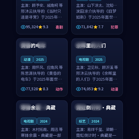
主演：
顾予安、戚南柯 等
主演：
山下凉太、沈知韵
邢沐云执导的《当时只
等
滨田凉介执导的《旧梦
道是寻常》于2025年面
如新》于2025年面世，
世，泰国的城市气质与
中国台湾的城市气质与
95,324
9.3
71,842
7.7
喜剧
犯罪
母女情深的人物心境共
异国相遇的人物心境共
99:20
99:56
同构筑了影片基调。顾
同构筑了影片基调。山
予安、戚南柯用细腻的
下凉太、沈知韵用细腻
黄昏的电车
余晖里的人们
日本
4K
泰国
完结
表演撑起整部喜剧电
的表演撑起整部犯罪
影...
电...
动漫
2025
电视剧
2025
主演：
周怀风、应南风 等
主演：
卫见秋、顾沂溪 等
陈思源执导的《黄昏的
邢沐云执导的《余晖里
电车》于2025年面世，
的人们》于2025年面
日本的城市气质与渔村
世，泰国的城市气质与
77,528
8.3
74,053
9.2
动作
动漫
故事的人物心境共同构
小镇生活的人物心境共
99:03
97:00
筑了影片基调。周怀
同构筑了影片基调。卫
风、应南风用细腻的表
见秋、顾沂溪用细腻的
寒锋余震·典藏
霓虹倒计时·典藏
法国
院线
英国
杜比
演撑起整部动作电影，
表演撑起整部动漫电
剧...
影，...
电视剧
2024
综艺
2024
主演：
木村拓哉、周迅 等
主演：
易烊千玺、梁朝伟
寒锋余震·典藏是一部
等
霓虹倒计时·典藏是一