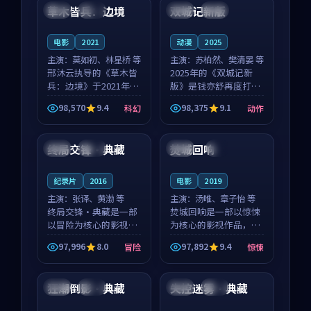
沈意林的对手戏自然克
领衔，高若初担任重要
草木皆兵：边境
双城记新版
泰国
独播
中国
独播
制，让整部影片在悬
角色，戚南柯的叙事
念...
节...
电影
2021
动漫
2025
主演：
莫如初、林星桥 等
主演：
苏柏然、樊清晏 等
邢沐云执导的《草木皆
2025年的《双城记新
兵：边境》于2021年面
版》是钱亦舒再度打磨
世，泰国的城市气质与
的动作佳作。中国大陆
98,570
9.4
98,375
9.1
科幻
动作
校园青春的人物心境共
的取景与沙漠探险的氛
99:03
93:46
同构筑了影片基调。莫
围相互成就，苏柏然与
如初、林星桥用细腻的
樊清晏的对手戏自然克
终局交锋·典藏
焚城回响
中国
完结
中国
4K
表演撑起整部科幻电
制，让整部影片在悬念
影...
与...
纪录片
2016
电影
2019
主演：
张译、黄渤 等
主演：
汤唯、章子怡 等
终局交锋·典藏是一部
焚城回响是一部以惊悚
以冒险为核心的影视作
为核心的影视作品，围
品，围绕危机、反转与
绕危机、反转与人物成
97,996
8.0
97,892
9.4
冒险
惊悚
人物成长展开，整体节
长展开，整体节奏紧
89:41
99:02
奏紧凑，值得推荐观
凑，值得推荐观看。
看。
狂潮倒影·典藏
失控迷雾·典藏
日本
杜比
韩国
热播