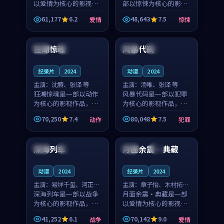
以爱情为核心的影视作
部以惊悚为核心的影视
品，围绕危机、反转与
作品，围绕危机、反转
61,177
6.2
48,643
7.5
爱情
惊悚
人物成长展开，整体节
与人物成长展开，整体
99:34
99:42
奏紧凑，值得推荐观
节奏紧凑，值得推荐观
看。
看。
狂潮惊魂
风暴代码
法国
院线
中国
院线
纪录片
2024
动漫
2024
主演：
沈腾、张译 等
主演：
汤唯、张译 等
狂潮惊魂是一部以动作
风暴代码是一部以犯罪
为核心的影视作品，围
为核心的影视作品，围
绕危机、反转与人物成
绕危机、反转与人物成
70,250
7.4
80,048
7.5
动作
犯罪
长展开，整体节奏紧
长展开，整体节奏紧
99:04
99:32
凑，值得推荐观看。
凑，值得推荐观看。
深海列车
月面余震·典藏
英国
热播
日本
4K
动漫
2024
纪录片
2024
主演：
易烊千玺、河正宇
主演：
章子怡、木村拓哉
等
深海列车是一部以战争
等
月面余震·典藏是一部
为核心的影视作品，围
以爱情为核心的影视作
绕危机、反转与人物成
品，围绕危机、反转与
41,252
6.1
70,142
9.0
战争
爱情
长展开，整体节奏紧
人物成长展开，整体节