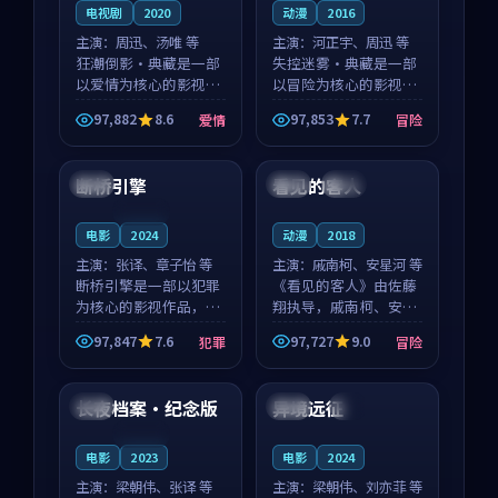
电视剧
2020
动漫
2016
主演：
周迅、汤唯 等
主演：
河正宇、周迅 等
狂潮倒影·典藏是一部
失控迷雾·典藏是一部
以爱情为核心的影视作
以冒险为核心的影视作
品，围绕危机、反转与
品，围绕危机、反转与
97,882
8.6
97,853
7.7
爱情
冒险
人物成长展开，整体节
人物成长展开，整体节
99:13
99:05
奏紧凑，值得推荐观
奏紧凑，值得推荐观
看。
看。
断桥引擎
看见的客人
中国
泰国
完结
连载中
电影
2024
动漫
2018
主演：
张译、章子怡 等
主演：
戚南柯、安星河 等
断桥引擎是一部以犯罪
《看见的客人》由佐藤
为核心的影视作品，围
翔执导，戚南柯、安星
绕危机、反转与人物成
河领衔主演，是一部
97,847
7.6
97,727
9.0
犯罪
冒险
长展开，整体节奏紧
2018年上映的泰国冒险
99:48
99:49
凑，值得推荐观看。
动漫。影片以海岸抒情
为切入，呈现一段从初
长夜档案·纪念版
异境远征
日本
泰国
4K
遇到告别都浸着真实情
绪...
连载中
电影
2023
电影
2024
主演：
梁朝伟、张译 等
主演：
梁朝伟、刘亦菲 等