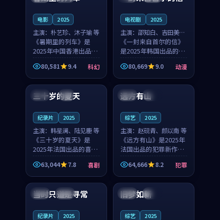
之...
与...
电影
2025
电视剧
2025
主演：
朴艺珍、沐子瑜 等
主演：
邵知白、吉田美琴
《暑期里的列车》是
等
《一封来自首尔的信》
2025年中国香港出品的
是2025年韩国出品的动
科幻新作，主创团队希
漫新作，主创团队希望
80,581
9.4
80,669
9.0
科幻
动漫
望用城市夜归人的故事
用高考往事的故事让观
99:12
99:48
让观众停下来想一想。
众停下来想一想。邵知
朴艺珍领衔，沐子瑜担
白领衔，吉田美琴担任
三十岁的夏天
远方有山
法国
4K
法国
独播
任重要角色，郑书延的
重要角色，谢承南的
叙...
叙...
纪录片
2025
综艺
2025
主演：
韩星澜、陆见鹿 等
主演：
赵砚青、颜以南 等
《三十岁的夏天》是
《远方有山》是2025年
2025年法国出品的喜剧
法国出品的犯罪新作，
新作，主创团队希望用
主创团队希望用高校追
63,044
7.8
64,666
8.2
喜剧
犯罪
深夜电台的故事让观众
梦的故事让观众停下来
99:32
99:08
停下来想一想。韩星澜
想一想。赵砚青领衔，
领衔，陆见鹿担任重要
颜以南担任重要角色，
当时只道是寻常
旧梦如新
泰国
杜比
中国
高分
角色，山田纯一的叙事
山田纯一的叙事节奏
节...
一...
纪录片
2025
综艺
2025