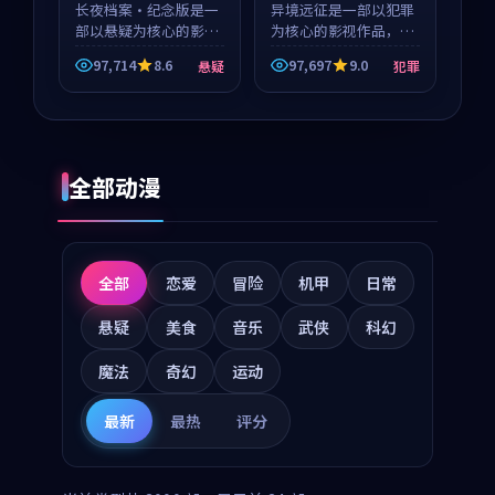
长夜档案·纪念版是一
异境远征是一部以犯罪
部以悬疑为核心的影视
为核心的影视作品，围
作品，围绕危机、反转
绕危机、反转与人物成
97,714
8.6
97,697
9.0
悬疑
犯罪
与人物成长展开，整体
长展开，整体节奏紧
节奏紧凑，值得推荐观
凑，值得推荐观看。
看。
全部动漫
全部
恋爱
冒险
机甲
日常
悬疑
美食
音乐
武侠
科幻
魔法
奇幻
运动
最新
最热
评分