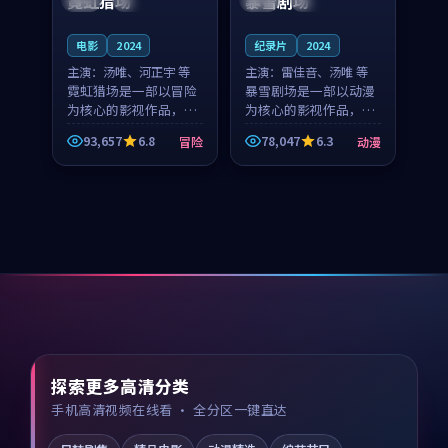
霓虹猎场
暴雪剧场
电影
2024
纪录片
2024
主演：
汤唯、河正宇 等
主演：
雷佳音、汤唯 等
霓虹猎场是一部以冒险
暴雪剧场是一部以动漫
为核心的影视作品，围
为核心的影视作品，围
绕危机、反转与人物成
绕危机、反转与人物成
93,657
6.8
78,047
6.3
冒险
动漫
长展开，整体节奏紧
长展开，整体节奏紧
凑，值得推荐观看。
凑，值得推荐观看。
探索更多高清分类
手机高清视频在线看 · 全分区一键直达