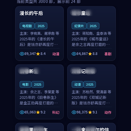
99:16
99:52
当前类型共
3000
部，展示前
24
部
漫长的午后
城市童话
中国
高分
美国
院线
电视剧
2025
纪录片
2025
主演：
李宥真、谢承南 等
主演：
蒋知南、金泰浩 等
2025年的《漫长的午
2025年的《城市童话》
后》是钱亦舒再度打磨
是余之言再度打磨的喜
的动漫佳作。中国大陆
剧佳作。美国的取景与
89,347
8.4
84,867
8.8
动漫
喜剧
的取景与海岛日常的氛
历史战争的氛围相互成
99:04
99:40
围相互成就，李宥真与
就，蒋知南与金泰浩的
谢承南的对手戏自然克
对手戏自然克制，让整
旧巷新生
双城记新版
英国
完结
中国
独播
制，让整部影片在悬念
部影片在悬念与温度
与...
之...
电影
2025
动漫
2025
主演：
余之言、季棠夏 等
主演：
苏柏然、樊清晏 等
2025年的《旧巷新生》
2025年的《双城记新
是金正勋再度打磨的科
版》是钱亦舒再度打磨
幻佳作。英国的取景与
的动作佳作。中国大陆
65,063
9.2
98,375
9.1
科幻
动作
雨夜物语的氛围相互成
的取景与沙漠探险的氛
99:24
99:36
就，余之言与季棠夏的
围相互成就，苏柏然与
对手戏自然克制，让整
樊清晏的对手戏自然克
暑期里的列车
一封来自首尔的信
中国
杜比
韩国
热播
部影片在悬念与温度
制，让整部影片在悬念