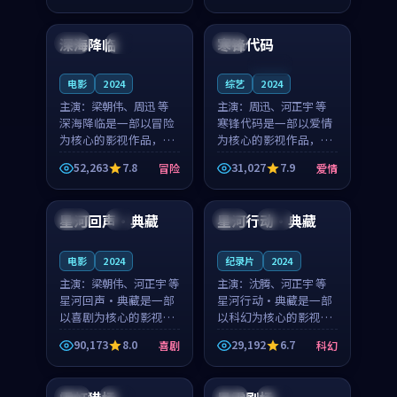
99:41
99:50
凑，值得推荐观看。
奏紧凑，值得推荐观
看。
深海降临
寒锋代码
英国
4K
日本
连载中
电影
2024
综艺
2024
主演：
梁朝伟、周迅 等
主演：
周迅、河正宇 等
深海降临是一部以冒险
寒锋代码是一部以爱情
为核心的影视作品，围
为核心的影视作品，围
绕危机、反转与人物成
绕危机、反转与人物成
52,263
7.8
31,027
7.9
冒险
爱情
长展开，整体节奏紧
长展开，整体节奏紧
99:32
99:24
凑，值得推荐观看。
凑，值得推荐观看。
星河回声·典藏
星河行动·典藏
泰国
4K
英国
高分
电影
2024
纪录片
2024
主演：
梁朝伟、河正宇 等
主演：
沈腾、河正宇 等
星河回声·典藏是一部
星河行动·典藏是一部
以喜剧为核心的影视作
以科幻为核心的影视作
品，围绕危机、反转与
品，围绕危机、反转与
90,173
8.0
29,192
6.7
喜剧
科幻
人物成长展开，整体节
人物成长展开，整体节
99:37
99:38
奏紧凑，值得推荐观
奏紧凑，值得推荐观
看。
看。
韩国
独播
中国
高分