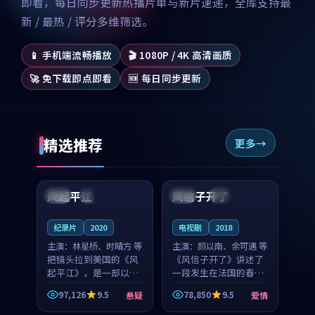
即看，每日同步更新热播片单与新片速递，全库支持最
新 / 最热 / 评分多维筛选。
📱 手机端流畅播放
🎬 1080P / 4K 高清画质
🚀 免下载即点即看
🆕 每日同步更新
精选推荐
更多
99:07
99:21
风起平江
风信子开了
美国
完结
法国
4K
纪录片
2020
电视剧
2018
主演：
林星桥、时晴方 等
主演：
颜以南、余可遇 等
把镜头拉到美国的《风
《风信子开了》讲述了
起平江》，是一部以时
一段发生在法国的春日
光记忆为底色的悬疑作
漫步故事。颜以南饰演
97,126
9.5
78,850
9.5
悬疑
爱情
品。林星桥和时晴方贡
的主角与余可遇的角色
99:53
99:39
献了2020年颇受关注的
因一场意外卷入更深的