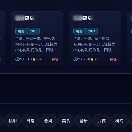
筑了影片基调。莫如初、
就，苏柏然与樊清晏的对
99:29
99:30
林星桥用细腻的表演撑起
手戏自然克制，让整部影
整部科幻电影...
片在悬念与...
暗夜码头
狂潮码头
中国
热播
日本
高分
电影
2020
电影
2024
等
主演：
易烊千玺、周迅 等
主演：
张译、章子怡 等
暗夜码头是一部以惊悚为
狂潮码头是一部以惊悚为
核心的影视作品，围绕危
核心的影视作品，围绕危
机、反转与人物成长展
机、反转与人物成长展
97,819
8.4
97,784
7.6
剧
惊悚
惊悚
开，整体节奏紧凑，值得
开，整体节奏紧凑，值得
推荐观看。
推荐观看。
机甲
日常
悬疑
美食
音乐
武侠
科幻