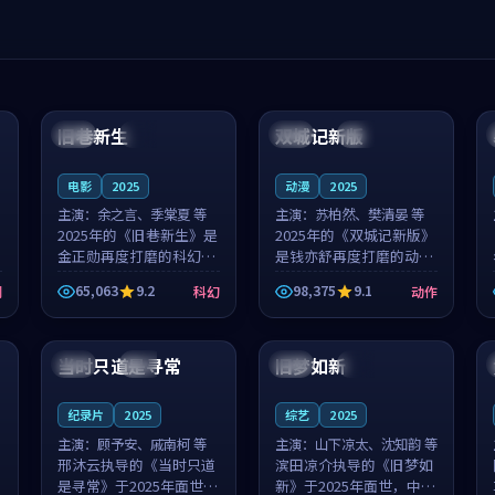
99:04
99:40
旧巷新生
双城记新版
英国
完结
中国
独播
电影
2025
动漫
2025
主演：
余之言、季棠夏 等
主演：
苏柏然、樊清晏 等
2025年的《旧巷新生》是
2025年的《双城记新版》
金正勋再度打磨的科幻佳
是钱亦舒再度打磨的动作
作。英国的取景与雨夜物
佳作。中国大陆的取景与
65,063
9.2
98,375
9.1
剧
科幻
动作
语的氛围相互成就，余之
沙漠探险的氛围相互成
言与季棠夏的对手戏自然
就，苏柏然与樊清晏的对
99:32
99:08
克制，让整部影片在悬念
手戏自然克制，让整部影
与温度之...
片在悬念与...
当时只道是寻常
旧梦如新
泰国
杜比
中国
高分
纪录片
2025
综艺
2025
主演：
顾予安、戚南柯 等
主演：
山下凉太、沈知韵 等
邢沐云执导的《当时只道
滨田凉介执导的《旧梦如
是寻常》于2025年面世，
新》于2025年面世，中国