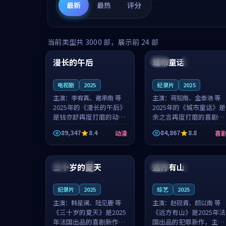
最新
最热
评分
99:16
99:52
当前类型共
3000
部，展示前
24
部
漫长的午后
城市童话
中国
高分
美国
院线
电视剧
2025
纪录片
2025
主演：
李宥真、谢承南 等
主演：
蒋知南、金泰浩 等
2025年的《漫长的午后》
2025年的《城市童话》是
是钱亦舒再度打磨的动漫
余之言再度打磨的喜剧佳
佳作。中国大陆的取景与
作。美国的取景与历史战
89,347
8.4
84,867
8.8
动漫
喜
海岛日常的氛围相互成
争的氛围相互成就，蒋知
就，李宥真与谢承南的对
南与金泰浩的对手戏自然
99:12
99:48
手戏自然克制，让整部影
克制，让整部影片在悬念
片在悬念与...
与温度之...
三十岁的夏天
远方有山
法国
4K
法国
独播
纪录片
2025
综艺
2025
主演：
韩星澜、陆见鹿 等
主演：
赵砚青、颜以南 等
《三十岁的夏天》是2025
《远方有山》是2025年法
年法国出品的喜剧新作，
国出品的犯罪新作，主创