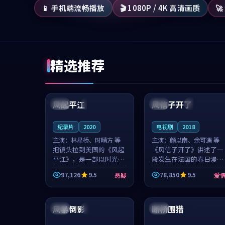
📱 手机端流畅播放
🎬 1080P / 4K 高清画质

精选推荐
99:07
99:21
风起平江
风信子开了
美国
完结
法国
4K
纪录片
2020
电视剧
2018
主演：
林星桥、时晴方 等
主演：
颜以南、余可遇 等
把镜头拉到美国的《风起
《风信子开了》讲述了一
平江》，是一部以时光记
段发生在法国的春日漫步
忆为底色的悬疑作品。林
故事。颜以南饰演的主角
97,126
9.5
78,850
9.5
悬疑
爱
星桥和时晴方贡献了2020
与余可遇的角色因一场意
年颇受关注的合作演出，
外卷入更深的纠葛，爱情
99:25
99:40
影片在情感层次与现实质
元素贯穿始终，节奏稳健
感之间游...
而富有张力，...
风暴倒影
断桥围猎
中国
完结
韩国
4K