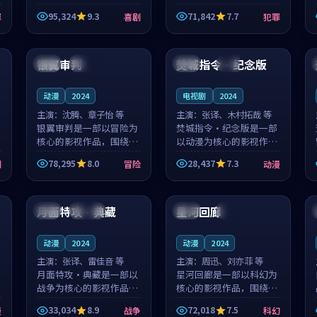
泰国的城市气质与母女情
台湾的城市气质与异国相
95,324
9.3
71,842
7.7
罪
喜剧
犯罪
深的人物心境共同构筑了
遇的人物心境共同构筑了
影片基调。顾予安、戚南
影片基调。山下凉太、沈
99:11
89:45
柯用细腻的表演撑起整部
知韵用细腻的表演撑起整
喜剧电影...
部犯罪电...
银翼审判
焚城指令·纪念版
中国
连载中
法国
杜比
动漫
2024
电视剧
2024
主演：
沈腾、章子怡 等
主演：
张译、木村拓哉 等
银翼审判是一部以冒险为
焚城指令·纪念版是一部
核心的影视作品，围绕危
以动漫为核心的影视作
机、反转与人物成长展
品，围绕危机、反转与人
78,295
8.0
28,437
7.3
剧
冒险
动漫
开，整体节奏紧凑，值得
物成长展开，整体节奏紧
推荐观看。
凑，值得推荐观看。
96:46
99:41
月面特攻·典藏
星河回廊
英国
连载中
泰国
完结
动漫
2024
动漫
2024
主演：
张译、雷佳音 等
主演：
周迅、刘亦菲 等
月面特攻·典藏是一部以
星河回廊是一部以科幻为
战争为核心的影视作品，
核心的影视作品，围绕危
围绕危机、反转与人物成
机、反转与人物成长展
33,034
8.9
72,018
7.5
漫
战争
科幻
长展开，整体节奏紧凑，
开，整体节奏紧凑，值得