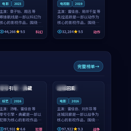
电影
2023
电视剧
2019
主演：
章子怡、周迅 等
主演：
雷佳音、易烊千玺 等
寒锋航线是一部以科幻为
失控追踪是一部以动作为
核心的影视作品，围绕危
核心的影视作品，围绕危
机、反转与人物成长展
机、反转与人物成长展
44,266
9.5
32,284
9.5
科幻
动作
开，整体节奏紧凑，值得
开，整体节奏紧凑，值得
推荐观看。
推荐观看。
完整榜单
99:27
99:02
零号引擎·典藏
迷城回廊
韩国
连载中
法国
杜比
综艺
2016
电影
2016
主演：
汤唯、雷佳音 等
主演：
雷佳音、刘亦菲 等
零号引擎·典藏是一部以
迷城回廊是一部以战争为
犯罪为核心的影视作品，
核心的影视作品，围绕危
围绕危机、反转与人物成
机、反转与人物成长展
97,931
6.6
97,922
9.3
犯罪
战争
长展开，整体节奏紧凑，
开，整体节奏紧凑，值得