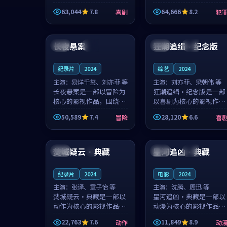
主创团队希望用深夜电台
团队希望用高校追梦的故
63,044
7.8
64,666
8.2
喜剧
犯
的故事让观众停下来想一
事让观众停下来想一想。
想。韩星澜领衔，陆见鹿
赵砚青领衔，颜以南担任
99:51
99:03
担任重要角色，山田纯一
重要角色，山田纯一的叙
的叙事节...
事节奏一...
长夜悬案
狂潮追缉·纪念版
美国
独播
泰国
热播
纪录片
2024
综艺
2024
主演：
易烊千玺、刘亦菲 等
主演：
刘亦菲、梁朝伟 等
长夜悬案是一部以冒险为
狂潮追缉·纪念版是一部
核心的影视作品，围绕危
以喜剧为核心的影视作
机、反转与人物成长展
品，围绕危机、反转与人
50,589
7.4
28,120
6.6
冒险
喜
开，整体节奏紧凑，值得
物成长展开，整体节奏紧
推荐观看。
凑，值得推荐观看。
99:13
99:48
焚城疑云·典藏
星河追凶·典藏
中国
4K
美国
热播
纪录片
2024
电影
2024
主演：
张译、章子怡 等
主演：
沈腾、周迅 等
焚城疑云·典藏是一部以
星河追凶·典藏是一部以
动作为核心的影视作品，
动漫为核心的影视作品，
围绕危机、反转与人物成
围绕危机、反转与人物成
22,763
7.6
11,849
8.9
动作
动
长展开，整体节奏紧凑，
长展开，整体节奏紧凑，