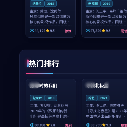
纪录片
2018
电视剧
2019
主演：
黄渤、沈腾 等
主演：
河正宇、易烊千玺 
风暴倒影是一部以惊悚为
断桥围猎是一部以爱情为
核心的影视作品，围绕危
核心的影视作品，围绕危
机、反转与人物成长展
机、反转与人物成长展
44,129
9.5
47,329
9.5
惊悚
爱
开，整体节奏紧凑，值得
开，整体节奏紧凑，值得
推荐观看。
推荐观看。
热门排行
99:22
99:18
致那时的我们
寻找北极星
中国
4K
中国
4K
纪录片
2019
综艺
2023
主演：
罗见微、沈意林 等
主演：
谢以诺、高若初 等
2019年的《致那时的我
《寻找北极星》是2023年
们》是高桥纯再度打磨的
中国香港出品的犯罪新
喜剧佳作。中国大陆的取
作，主创团队希望用公路
98,831
7.8
98,780
9.3
喜剧
犯
景与都市寓言的氛围相互
冒险的故事让观众停下来