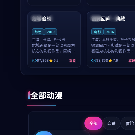
成就，罗见微与沈意林的
想一想。谢以诺领衔，高
99:59
98:59
对手戏自然克制，让整部
若初担任重要角色，戚南
影片在悬念...
柯的叙事节...
危城追缉
银翼回声·典藏
日本
独播
韩国
院线
综艺
2019
电影
2016
主演：
张译、周迅 等
主演：
易烊千玺、章子怡 
危城追缉是一部以喜剧为
银翼回声·典藏是一部以
核心的影视作品，围绕危
喜剧为核心的影视作品，
机、反转与人物成长展
围绕危机、反转与人物成
97,863
6.5
97,858
7.9
喜剧
喜
开，整体节奏紧凑，值得
长展开，整体节奏紧凑，
推荐观看。
值得推荐观看。
全部动漫
全部
恋爱
冒险