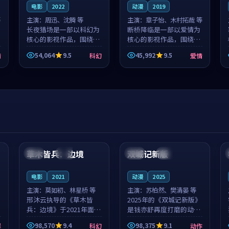
电影
2022
动漫
2019
等
主演：
周迅、沈腾 等
主演：
章子怡、木村拓哉 等
长夜猎场是一部以科幻为
断桥降临是一部以爱情为
核心的影视作品，围绕危
核心的影视作品，围绕危
机、反转与人物成长展
机、反转与人物成长展
54,064
9.5
45,992
9.5
情
科幻
爱情
开，整体节奏紧凑，值得
开，整体节奏紧凑，值得
推荐观看。
推荐观看。
99:44
99:40
草木皆兵：边境
双城记新版
泰国
独播
中国
独播
电影
2021
动漫
2025
主演：
莫如初、林星桥 等
主演：
苏柏然、樊清晏 等
邢沐云执导的《草木皆
2025年的《双城记新版》
兵：边境》于2021年面
是钱亦舒再度打磨的动作
世，泰国的城市气质与校
佳作。中国大陆的取景与
98,570
9.4
98,375
9.1
罪
科幻
动作
园青春的人物心境共同构
沙漠探险的氛围相互成