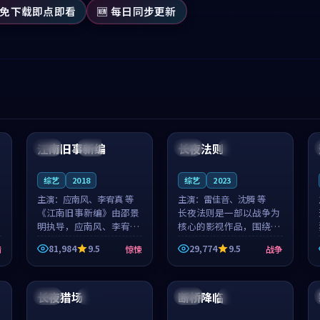
 免下载即点即看
🆕 每日同步更新
99:53
99:23
江南旧事新编
长夜法则
日本
院线
泰国
院线
综艺
2018
综艺
2023
主演：
应南风、李宥真 等
主演：
雷佳音、沈腾 等
《江南旧事新编》由邵景
长夜法则是一部以战争为
明执导，应南风、李宥真
核心的影视作品，围绕危
领衔主演，是一部2018年
机、反转与人物成长展
81,984
9.5
29,774
9.5
情
惊悚
战争
上映的日本惊悚综艺。影
开，整体节奏紧凑，值得
片以邻里温情为切入，呈
推荐观看。
99:35
99:48
现一段从初遇到告别都浸
着真实情...
长夜猎场
断桥降临
中国
完结
中国
杜比