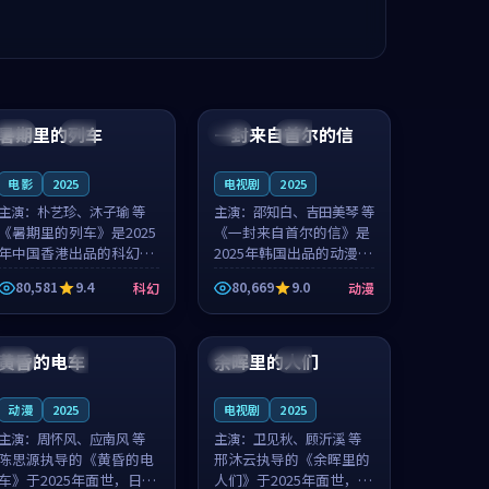
99:24
99:36
暑期里的列车
一封来自首尔的信
中国
杜比
韩国
热播
电影
2025
电视剧
2025
主演：
朴艺珍、沐子瑜 等
主演：
邵知白、吉田美琴 等
《暑期里的列车》是2025
《一封来自首尔的信》是
年中国香港出品的科幻新
2025年韩国出品的动漫新
作，主创团队希望用城市
作，主创团队希望用高考
80,581
9.4
80,669
9.0
科幻
动漫
夜归人的故事让观众停下
往事的故事让观众停下来
来想一想。朴艺珍领衔，
想一想。邵知白领衔，吉
99:20
99:56
沐子瑜担任重要角色，郑
田美琴担任重要角色，谢
书延的叙...
承南的叙...
黄昏的电车
余晖里的人们
日本
4K
泰国
完结
动漫
2025
电视剧
2025
主演：
周怀风、应南风 等
主演：
卫见秋、顾沂溪 等
陈思源执导的《黄昏的电
邢沐云执导的《余晖里的
车》于2025年面世，日本
人们》于2025年面世，泰