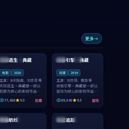
更多
92:09
99:40
天际逃生·典藏
终局引擎·典藏
英国
4K
美国
杜比
电影
2020
动漫
2019
主演：
木村拓哉、刘亦菲 等
主演：
刘亦菲、黄渤 等
天际逃生·典藏是一部以
终局引擎·典藏是一部以
犯罪为核心的影视作品，
冒险为核心的影视作品，
围绕危机、反转与人物成
围绕危机、反转与人物成
77,488
9.5
89,545
9.5
犯罪
冒险
长展开，整体节奏紧凑，
长展开，整体节奏紧凑，
值得推荐观看。
值得推荐观看。
98:54
99:22
寒锋航线
失控追踪
英国
杜比
中国
院线