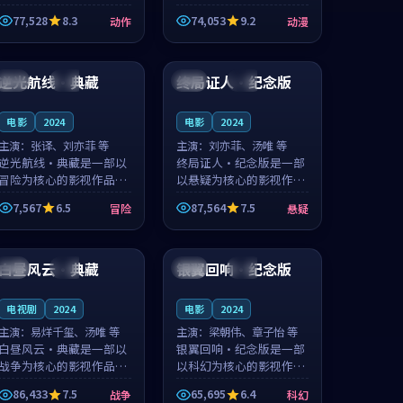
的城市气质与渔村故事的
国的城市气质与小镇生活
77,528
8.3
74,053
9.2
动作
动漫
人物心境共同构筑了影片
的人物心境共同构筑了影
基调。周怀风、应南风用
片基调。卫见秋、顾沂溪
97:13
99:26
细腻的表演撑起整部动作
用细腻的表演撑起整部动
电影，剧...
漫电影，...
逆光航线·典藏
终局证人·纪念版
泰国
独播
美国
热播
电影
2024
电影
2024
主演：
张译、刘亦菲 等
主演：
刘亦菲、汤唯 等
逆光航线·典藏是一部以
终局证人·纪念版是一部
冒险为核心的影视作品，
以悬疑为核心的影视作
围绕危机、反转与人物成
品，围绕危机、反转与人
7,567
6.5
87,564
7.5
冒险
悬疑
长展开，整体节奏紧凑，
物成长展开，整体节奏紧
值得推荐观看。
凑，值得推荐观看。
99:51
97:45
白昼风云·典藏
银翼回响·纪念版
中国
独播
英国
高分
电视剧
2024
电影
2024
主演：
易烊千玺、汤唯 等
主演：
梁朝伟、章子怡 等
白昼风云·典藏是一部以
银翼回响·纪念版是一部
战争为核心的影视作品，
以科幻为核心的影视作
围绕危机、反转与人物成
品，围绕危机、反转与人
86,433
7.5
65,695
6.4
战争
科幻
长展开，整体节奏紧凑，
物成长展开，整体节奏紧