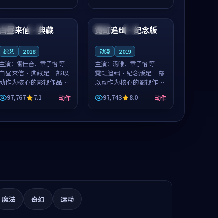
值得推荐观看。
推荐观看。
99:51
96:58
白昼来信·典藏
霓虹追缉·纪念版
美国
院线
日本
杜比
综艺
2018
动漫
2019
主演：
雷佳音、章子怡 等
主演：
汤唯、章子怡 等
白昼来信·典藏是一部以
霓虹追缉·纪念版是一部
动作为核心的影视作品，
以动作为核心的影视作
围绕危机、反转与人物成
品，围绕危机、反转与人
97,767
7.1
97,743
8.0
动作
动作
长展开，整体节奏紧凑，
物成长展开，整体节奏紧
值得推荐观看。
凑，值得推荐观看。
魔法
奇幻
运动